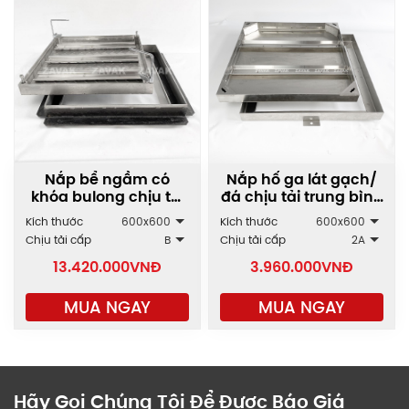
Nắp bể ngầm có
Nắp hố ga lát gạch/
khóa bulong chịu tải
đá chịu tải trung bình
cao MHD
- cao MHP
Kích thước
600x600
Kích thước
600x600
Chịu tải cấp
B
Chịu tải cấp
2A
13.420.000
VNĐ
3.960.000
VNĐ
MUA NGAY
MUA NGAY
Hãy Gọi Chúng Tôi Để Được Báo Giá