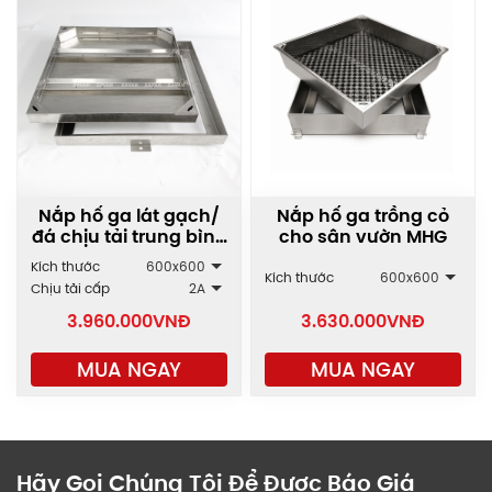
Nắp hố ga lát gạch/
Nắp hố ga trồng cỏ
đá chịu tải trung bình
cho sân vườn MHG
- cao MHP
Kích thước
600x600
Kích thước
600x600
Chịu tải cấp
2A
3.960.000
VNĐ
3.630.000
VNĐ
MUA NGAY
MUA NGAY
Hãy Gọi Chúng Tôi Để Được Báo Giá