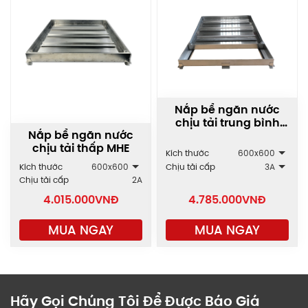
Nắp bể ngăn nước
chịu tải trung bình
Nắp bể ngăn nước
MHO
chịu tải thấp MHE
Kích thước
600x600
Kích thước
600x600
Chịu tải cấp
3A
Chịu tải cấp
2A
4.015.000
VNĐ
4.785.000
VNĐ
MUA NGAY
MUA NGAY
Hãy Gọi Chúng Tôi Để Được Báo Giá