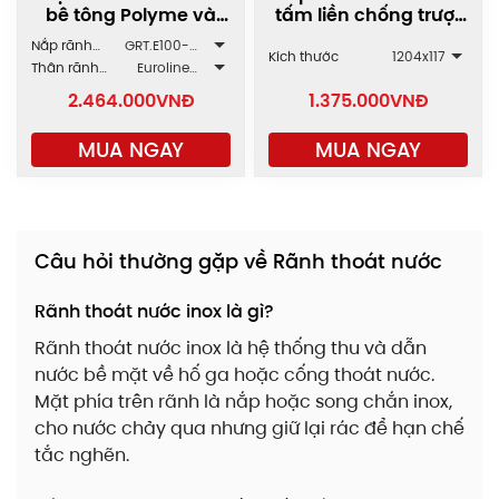
bê tông Polyme và
tấm liền chống trượt
Inox GRT/SLT.E100
GRT-AX
Nắp rãnh
GRT.E100-
Kích thước
1204x117
ZAVAK
2AZ.118.1000
Thân rãnh
Euroline
ACO
E100.50
2.464.000
VNĐ
1.375.000
VNĐ
MUA NGAY
MUA NGAY
Câu hỏi thường gặp về Rãnh thoát nước
Rãnh thoát nước inox là gì?
Rãnh thoát nước inox là hệ thống thu và dẫn
nước bề mặt về hố ga hoặc cống thoát nước.
Mặt phía trên rãnh là nắp hoặc song chắn inox,
cho nước chảy qua nhưng giữ lại rác để hạn chế
tắc nghẽn.