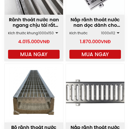
Rãnh thoát nước nan
Nắp rãnh thoát nước
ngang chịu tải rất
nan dọc dành cho
cao GRT-C
ban công GRT-AZ
Kích thước khung
1000x150
Kích thước
1000x112
4.015.000
VNĐ
1.870.000
VNĐ
MUA NGAY
MUA NGAY
Bộ rãnh thoát nước
Nắp rãnh thoát nước