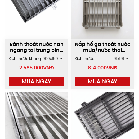
Rãnh thoát nước nan
Nắp hố ga thoát nước
ngang tải trung bình
mưa/nước thải
GRT-AA.1000
(vuông) GRT-AA
Kích thước khung
1000x150
Kích thước
191x191
2.585.000
VNĐ
814.000
VNĐ
MUA NGAY
MUA NGAY