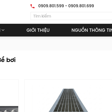
0909.801.599 - 0909.801.699
M
GIỚI THIỆU
NGUỒN THÔNG TI
ể bơi