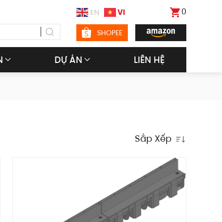
0
VI
EN
SHOPEE
N
DỰ ÁN
LIÊN HỆ
Sắp Xếp