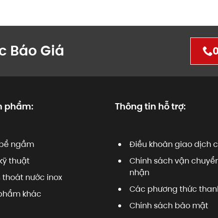
c Báo Giá
0
n phẩm:
Thông tin hỗ trợ:
bể ngầm
Điều khoản giao dịch 
kỹ thuật
Chính sách vận chuyển
nhận
 thoát nước inox
Các phương thức than
phẩm khác
Chính sách bảo mật