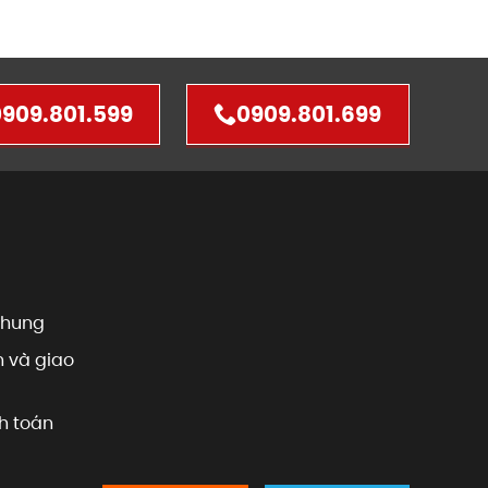
909.801.599
0909.801.699
chung
 và giao
h toán