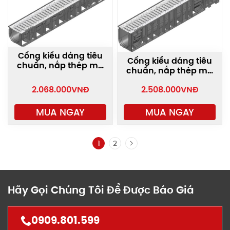
Cống kiểu dáng tiêu
Cống kiểu dáng tiêu
chuẩn, nắp thép mạ
chuẩn, nắp thép mạ
kẽm nhúng nóng
kẽm nhúng nóng
STA-100/T60
2.068.000
VNĐ
2.508.000
VNĐ
STA-100/T010
MUA NGAY
MUA NGAY
1
2
Hãy Gọi Chúng Tôi Để Được Báo Giá
0909.801.599