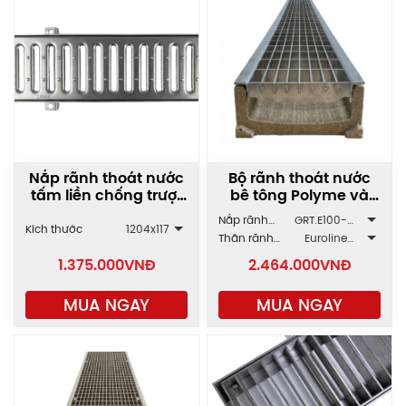
Nắp rãnh thoát nước
Bộ rãnh thoát nước
tấm liền chống trượt
bê tông Polyme và
GRT-AX
Inox GRT/SLT.E100
Nắp rãnh
GRT.E100-
Kích thước
1204x117
ZAVAK
2AZ.118.1000
Thân rãnh
Euroline
ACO
E100.50
1.375.000
VNĐ
2.464.000
VNĐ
MUA NGAY
MUA NGAY