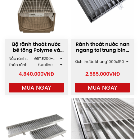
Bộ rãnh thoát nước
Rãnh thoát nước nan
bê tông Polyme và
ngang tải trung bình
Inox GRT/SLT.E200
GRT-AA.1000
Nắp rãnh
GRT.E200-
Kích thước khung
1000x150
ZAVAK
2AZ.232.1000
Thân rãnh
Euroline
ACO
E200.150
4.840.000
VNĐ
2.585.000
VNĐ
MUA NGAY
MUA NGAY