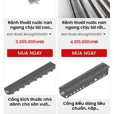
Rãnh thoát nước nan
Rãnh thoát nước nan
ngang chịu tải cao
ngang chịu tải rất
GRT-B
cao GRT-C
Kích thước khung
1000x150
Kích thước khung
1000x150
3.355.000
VNĐ
4.015.000
VNĐ
MUA NGAY
MUA NGAY
Cống kích thước nhỏ
Cống kiểu dáng tiêu
dành cho sân vườn
chuẩn, nắp
TopX-Composite
composite chịu tải