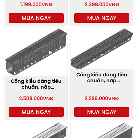
1.199.000
VNĐ
2.398.000
VNĐ
12,5 tấn PRO-100/T01
MUA NGAY
MUA NGAY
Cống kiểu dáng tiêu
chuẩn, nắp
Cống kiểu dáng tiêu
composite chịu tải
chuẩn, nắp
12,5 tấn PRO-100/T95
composite chịu tải
2.508.000
VNĐ
2.288.000
VNĐ
12,5 tấn PRO-100/T010
MUA NGAY
MUA NGAY