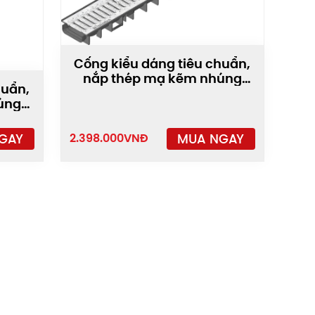
Cống kiểu dáng tiêu chuẩn,
nắp thép mạ kẽm nhúng
huẩn,
nóng STA-100/T01
úng
0
MUA NGAY
GAY
2.398.000
VNĐ