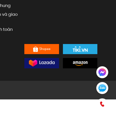
chung
 và giao
h toán
0909.801.599