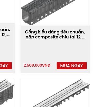
huẩn,
Cống kiểu dáng tiêu chuẩn,
 12,5
nắp composite chịu tải 12,5
tấn PRO-100/T010
GAY
MUA NGAY
2.508.000
VNĐ