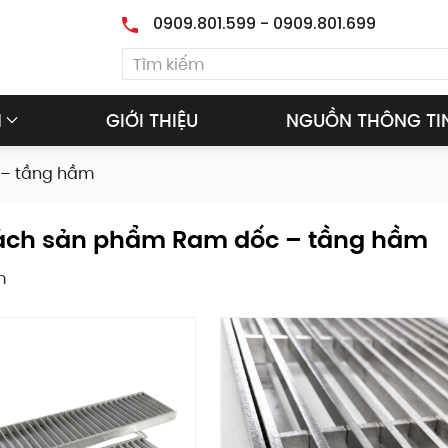
0909.801.599 - 0909.801.699
M
GIỚI THIỆU
NGUỒN THÔNG TI
– tầng hầm
ách sản phẩm Ram dốc – tầng hầm
m