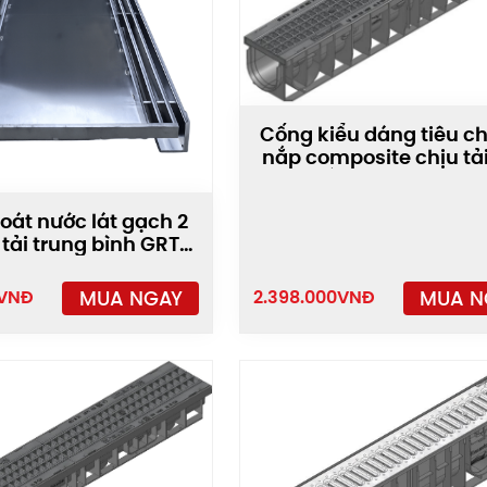
Cống kiểu dáng tiêu c
nắp composite chịu tải
tấn PRO-100/T01
oát nước lát gạch 2
 tải trung bình GRT-
AAP2
MUA N
MUA NGAY
2.398.000
VNĐ
VNĐ