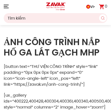
0
VI
Skip to main content
ẢNH CÔNG TRÌNH NẮP
HỐ GA LÁT GẠCH MHP
[button text=”THƯ VIỆN CÔNG TRÌNH” style=”link”
padding=”0px 0px 0px 0px” expand=”0″
icon=”icon-angle-left” icon_pos=”left”
link=”https://zavak.vn/anh-cong-trinh/”]
[ux_gallery
ids=”400222,400428,400304,400361,400340,400500,40
style=”normal” columns=”2″ image_hover=”zoom”]