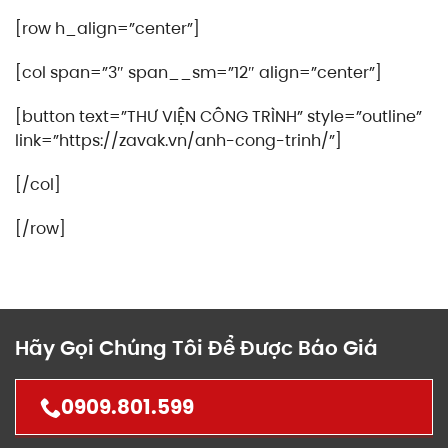
[row h_align=”center”]
[col span=”3″ span__sm=”12″ align=”center”]
[button text=”THƯ VIỆN CÔNG TRÌNH” style=”outline”
link=”https://zavak.vn/anh-cong-trinh/”]
[/col]
[/row]
Hãy Gọi Chúng Tôi Để Được Báo Giá
0909.801.599