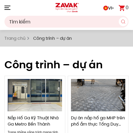
0
VI
Skip to main content
Trang chủ
Công trình – dự án
Công trình – dự án
Nắp Hố Ga Kỹ Thuật Nhà
Dự án nắp hố ga MHP trên
Ga Metro Bến Thành
phố ẩm thực Tống Duy
Tân
Trong những công trình mang tính