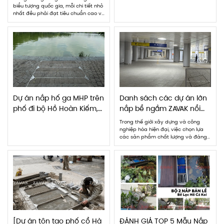
biểu tượng quốc gia, mỗi chi tiết nhỏ
nhất đều phải đạt tiêu chuẩn cao về
kỹ thuật, độ bền và tính thẩm mỹ.
Tuyến Metro số 1 Bến Thành Suối Tiên
đã lựa chọn ZAVAK để cùng đồng
hành trong hạng mục nắp hố ga kỹ
thuật nhà […]
Dự án nắp hố ga MHP trên
Danh sách các dự án lớn
phố đi bộ Hồ Hoàn Kiếm,
nắp bể ngầm ZAVAK nổi
Hà Nội
bật, tiêu biểu 2023
Trong thế giới xây dựng và công
nghiệp hóa hiện đại, việc chọn lựa
các sản phẩm chất lượng và đáng
tin cậy là chìa khóa quan trọng để
đảm bảo hiệu suất và an toàn của
mọi công trình. Trong danh sách các
dự án lớn nắp bể ngầm, ZAVAK nổi
bật như một […]
[Dự án tôn tạo phố cổ Hà
ĐÁNH GIÁ TOP 5 Mẫu Nắp