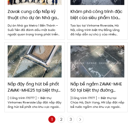
Zavak cung cấp Nắp kỹ
Khám phá công trình đặc
thuật cho dự án Nhà ga
biệt của siêu phẩm tòa
Metro 1 Bến Thành – Suối
biệt thự Bằng Lăng,
Dự án Nhà ga Metro 1 Bến Thành –
Tọa lạc tại Vinhome Riverside, Hà
Tiên
Vinhome Riverside, Hà Nội
Suối Tiên đã đánh dấu một bước
Nội, công trình biệt thự Bằng Lăng
ngoặt quan trọng trong phát triển
đã hấp dẫn sự chú ý của nhiều
hạ tầng giao thông của TP.HCM.
người bởi công phu và tinh xảo trong
Trong quá trình xây dựng dự án này,
từng chi tiết. Công việc lắp đặt hệ
ZAVAK tự hào là một đối tác đáng tin
thống sàn phun nước tại vị trí trước
cậy, đã được tổng thầu Shumitomo
sảnh của tòa biệt thự đã được thợ
lựa chọn để cung […]
của ZAVAK […]
Nắp đậy ống hút bể phốt
Nắp bể ngầm ZAVAK-MHE
ZAVAK-MHE25 tại biệt thự
50 tại biệt thự đường
Vinhomes Riverside
Chùa Hà, Dịch Vọng, HN
[ Công trình 170777 ] – Biệt thự
[Công trình 171177 ] – Biệt thự tại
Vinhomes Riverside Lắp đặt nắp đậy
Chùa Hà, Dịch Vọng, HN Lắp đặt nắp
ống hút bể phốt cho khu vực ngoài
bể nước ngầm cho khu vực ngoài
sân nắp MHE-25: * Có khung Inox
sân loại nắp MHE-50: * Có khung
304 cao cấp chống gỉ an toàn, bền
Inox 304 cao cấp chống gỉ an toàn,
1
2
3
bỉ. * Kích thước 25×25. Đẹp thẩm mỹ
bền bỉ. * Kích thước 50×50. Đẹp thẩm
theo gạch sàn nhà. * Phần khung
mỹ theo gạch sàn nhà. * Khung
ngoài: Có gioăng […]
ngoài được […]