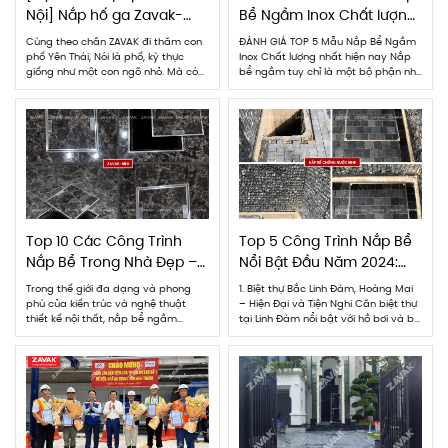
Nội] Nắp hố ga Zavak-
Bể Ngầm Inox Chất lượng
MHP, Zavak-Multi MHP tại
nhất hiện nay
Cùng theo chân ZAVAK đi thăm con
ĐÁNH GIÁ TOP 5 Mẫu Nắp Bể Ngầm
phố Yên Thái
phố Yên Thái, Nói là phố, kỳ thực
Inox Chất lượng nhất hiện nay Nắp
giống như một con ngõ nhỏ. Mà có
bể ngầm tuy chỉ là một bộ phận nhỏ
lẽ, phải gọi chính xác là ngõ chợ Yên
hay bị bỏ qua trong công trình
Thái mới đúng. Chỉ dài khoảng vài
nhưng nó lại đóng vai trò quan trọng
trăm mét, chiều rộng của phố chỗ
trong việc bảo vệ an toàn và cải
rộng lắm chắc chừng chưa đầy 3
thiện chất lượng cuộc sống hàng
mét. Phố […]
ngày của […]
Top 10 Các Công Trình
Top 5 Công Trình Nắp Bể
Nắp Bể Trong Nhà Đẹp –
Nổi Bật Đầu Năm 2024:
Chất Lượng – Thẩm Mỹ
Kết Hợp Tinh Tế và Hiệu
Trong thế giới đa dạng và phong
1. Biệt thự Bắc Linh Đàm, Hoàng Mai
Cao
Suất Cao
phú của kiến trúc và nghệ thuật
– Hiện Đại và Tiện Nghi Căn biệt thự
thiết kế nội thất, nắp bể ngầm
tại Linh Đàm nổi bật với hồ bơi và bể
không chỉ là một phần không thể
cá Koi độc đáo. Bể lọc của hồ cá Koi
thiếu của hệ thống bể ngầm mà còn
được trang bị nắp bể ngầm Zavak,
là điểm nhấn quan trọng, tạo điểm
có bản lề 2 cánh giúp thuận tiện cho
độc đáo và sang trọng trong không
việc bảo […]
gian sống. Bài viết này […]