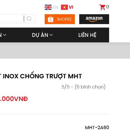
0
VI
EN
SHOPEE
N
DỰ ÁN
LIÊN HỆ
T INOX CHỐNG TRƯỢT MHT
5/5 - (6 bình chọn)
.000
VNĐ
MHT-2A60