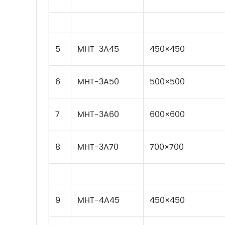
5
MHT-3A45
450×450
6
MHT-3A50
500×500
7
MHT-3A60
600×600
8
MHT-3A70
700×700
9
MHT-4A45
450×450