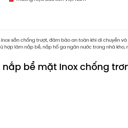
inox sần chống trượt, đảm bảo an toàn khi di chuyển và 
 phù hợp làm nắp bể, nắp hố ga ngăn nước trong nhà kho, n
m nắp bể mặt Inox chống tr