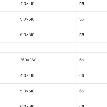
410×410
55
510×510
55
610×610
55
360×360
65
410×410
65
510×510
65
610×610
65