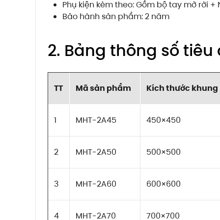
Phụ kiện kèm theo: Gồm bộ tay mở rời + 
Bảo hành sản phẩm: 2 năm
2. Bảng thông số tiê
TT
Mã sản phẩm
Kích thước khun
1
MHT-2A45
450×450
2
MHT-2A50
500×500
3
MHT-2A60
600×600
4
MHT-2A70
700×700