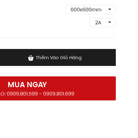
Thêm Vào Giỏ Hàng
MUA NGAY
O: 0909.801.599 - 0909.801.699