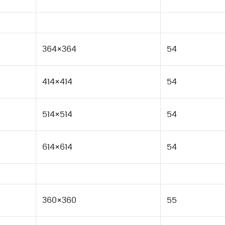
364×364
54
414×414
54
514×514
54
614×614
54
360×360
55