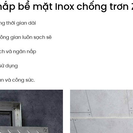
g nắp bể mặt Inox chống trơ
ng thời gian dài
hông gian luôn sạch sẽ
ạch và ngăn nắp
 sử dụng
an và công sức.