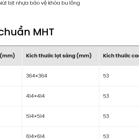
Nút bịt nhựa bảo vệ khóa bu lông
u chuẩn MHT
g (mm)
Kích thước lọt sáng (mm)
Kích thước c
364×364
53
414×414
53
514×514
53
614×614
53