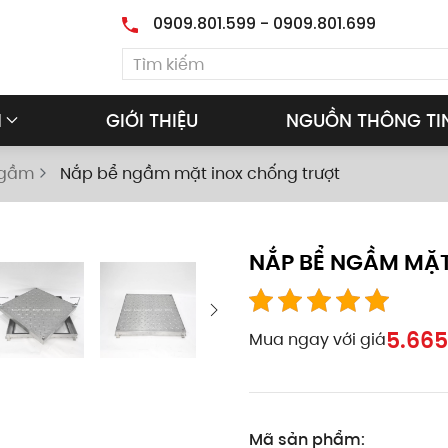
0909.801.599 - 0909.801.699
M
GIỚI THIỆU
NGUỒN THÔNG TI
ngầm
Nắp bể ngầm mặt inox chống trượt
NẮP BỂ NGẦM MẶ
5.665
Mua ngay với giá
Mã sản phẩm: