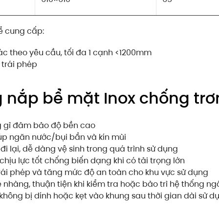
hể cung cấp:
hác theo yêu cầu, tối đa 1 cạnh <1200mm
trái phép
 nắp bể mặt Inox chống tr
g gỉ đảm bảo độ bền cao
úp ngăn nước/bụi bẩn và kín mùi
đi lại, dễ dàng vệ sinh trong quá trình sử dụng
hịu lực tốt chống biến dạng khi có tải trọng lớn
rái phép và tăng mức độ an toàn cho khu vực sử dụng
ẹ nhàng, thuận tiện khi kiểm tra hoặc bảo trì hệ thống n
không bị dính hoặc kẹt vào khung sau thời gian dài sử d