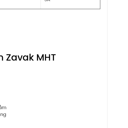
ơn Zavak MHT
gầm
ụng