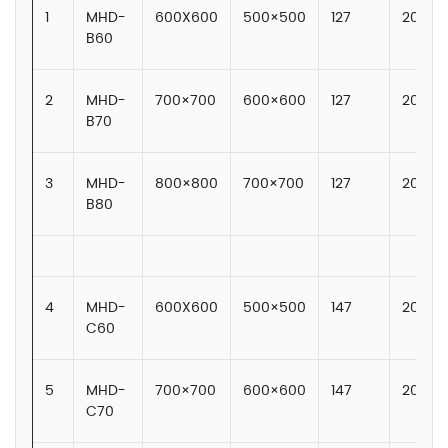
1
MHD-
600X600
500×500
127
20
B60
2
MHD-
700×700
600×600
127
20
B70
3
MHD-
800×800
700×700
127
20
B80
4
MHD-
600X600
500×500
147
20
C60
5
MHD-
700×700
600×600
147
20
C70