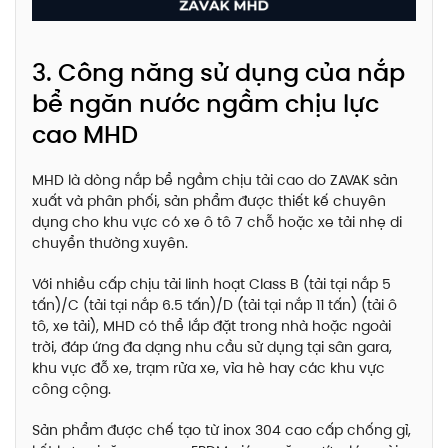
3. Công năng sử dụng của nắp
bể ngăn nước ngầm chịu lực
cao MHD
MHD là dòng nắp bể ngầm chịu tải cao do ZAVAK sản
xuất và phân phối, sản phẩm được thiết kế chuyên
dụng cho khu vực có xe ô tô 7 chỗ hoặc xe tải nhẹ di
chuyển thường xuyên.
Với nhiều cấp chịu tải linh hoạt Class B (tải tại nắp 5
tấn)/C (tải tại nắp 6.5 tấn)/D (tải tại nắp 11 tấn) (tải ô
tô, xe tải), MHD có thể lắp đặt trong nhà hoặc ngoài
trời, đáp ứng đa dạng nhu cầu sử dụng tại sân gara,
khu vực đỗ xe, trạm rửa xe, vỉa hè hay các khu vực
công cộng.
Sản phẩm được chế tạo từ inox 304 cao cấp chống gỉ,