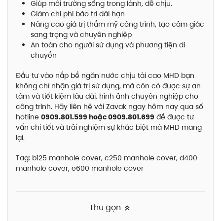
Giúp môi trường sống trong lành, dễ chịu.
Giảm chi phí bảo trì dài hạn
Nâng cao giá trị thẩm mỹ công trình, tạo cảm giác
sang trọng và chuyên nghiệp
An toàn cho người sử dụng và phương tiện di
chuyển
Đầu tư vào nắp bể ngăn nước chịu tải cao MHD bạn
không chỉ nhận giá trị sử dụng, mà còn có được sự an
tâm và tiết kiệm lâu dài, hình ảnh chuyên nghiệp cho
công trình. Hãy liên hệ với Zavak ngay hôm nay qua số
hotline
0909.801.599 hoặc 0909.801.699
để được tư
vấn chi tiết và trải nghiệm sự khác biệt mà MHD mang
lại.
Tag:
b125 manhole cover, c250 manhole cover, d400
manhole cover, e600 manhole cover
Thu gọn