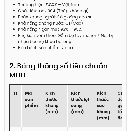
Thương hiệu: ZAVAK – Việt Nam
Chất liệu: Inox 304 (Thép không gỉ)
Phần khung ngoài: Có gioăng cao su
Khả năng chống nước: C1 (Cao)
Khả năng Ngăn mùi: 93% – 95%
Phụ kiện kèm theo: Gồm bộ tay mở rời + Nút bịt
nhựa bảo vệ khóa bu lông
Bảo hành sản phẩm: 2 năm
2. Bảng thông số tiêu chuẩn
MHD
TT
Mã
Kích
Kích
Kích
Chiều
sản
thước
thước lọt
thước
dày
phẩm
khung
sáng
cao
gạch l
(mm)
(mm)
khung
tối
(mm)
đa(m