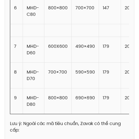
6
MHD-
800×800
700×700
147
20
C80
7
MHD-
600X600
490×490
179
20
D60
8
MHD-
700×700
590×590
179
20
D70
9
MHD-
800×800
690×690
179
20
D80
Lưu ý: Ngoài các mã tiêu chuẩn, Zavak có thể cung
cấp: