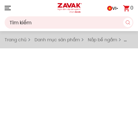
0
VI
Skip to main content
Trang chủ
Danh mục sản phẩm
Nắp bể ngầm
Nắp bể ngầm có khóa bulong chịu tải cao