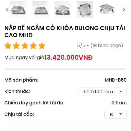
NẮP BỂ NGẦM CÓ KHÓA BULONG CHỊU TẢI
CAO MHD
5/5 - (18 bình chọn)
13.420.000
VNĐ
Mua ngay với giá
Mã sản phẩm:
MHD-B60
Kích thước:
Chiều dày gạch lát tối đa:
20mm
Chịu tải cấp: