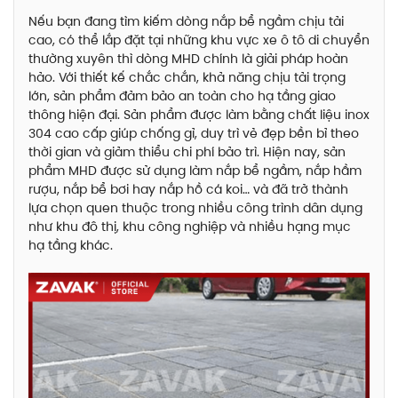
Nếu bạn đang tìm kiếm dòng nắp bể ngầm chịu tải
cao, có thể lắp đặt tại những khu vực xe ô tô di chuyển
thường xuyên thì dòng MHD chính là giải pháp hoàn
hảo. Với thiết kế chắc chắn, khả năng chịu tải trọng
lớn, sản phẩm đảm bảo an toàn cho hạ tầng giao
thông hiện đại. Sản phẩm được làm bằng chất liệu inox
304 cao cấp giúp chống gỉ, duy trì vẻ đẹp bền bỉ theo
thời gian và giảm thiểu chi phí bảo trì. Hiện nay, sản
phẩm MHD được sử dụng làm nắp bể ngầm, nắp hầm
rượu, nắp bể bơi hay nắp hồ cá koi… và đã trở thành
lựa chọn quen thuộc trong nhiều công trình dân dụng
như khu đô thị, khu công nghiệp và nhiều hạng mục
hạ tầng khác.