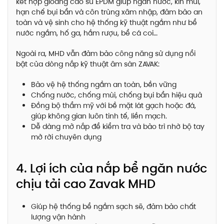
kết hợp gioăng cao su EPDM giúp ngăn nước, kín mùi,
hạn chế bụi bẩn và côn trùng xâm nhập, đảm bảo an
toàn và vệ sinh cho hệ thống kỹ thuật ngầm như bể
nước ngầm, hố ga, hầm rượu, bể cá coi…
Ngoài ra, MHD vẫn đảm bảo công năng sử dụng nổi
bật của dòng nắp kỹ thuật âm sàn ZAVAK:
Bảo vệ hệ thống ngầm an toàn, bền vững
Chống nước, chống mùi, chống bụi bẩn hiệu quả
Đồng bộ thẩm mỹ với bề mặt lát gạch hoặc đá,
giúp không gian luôn tinh tế, liền mạch.
Dễ dàng mở nắp để kiểm tra và bảo trì nhờ bộ tay
mở rời chuyên dụng
4. Lợi ích của nắp bể ngăn nước
chịu tải cao Zavak MHD
Giúp hệ thống bể ngầm sạch sẽ, đảm bảo chất
lượng vận hành