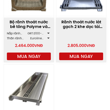
Bộ rãnh thoát nước
Rãnh thoát nước lát
bê tông Polyme và
gạch 2 khe dọc tải
Inox GRT/SLT.E100
trung bình GRT-AAP2
Nắp rãnh
GRT.E100-
ZAVAK
2AZ.118.1000
Thân rãnh
Euroline
ACO
E100.50
2.464.000
VNĐ
2.805.000
VNĐ
MUA NGAY
MUA NGAY