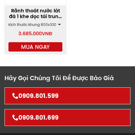
Rãnh thoát nước lát
đá 1 khe dọc tải trung
bình AAP1
Kích thước khung
800x330
3.685.000
VNĐ
MUA NGAY
Hãy Gọi Chúng Tôi Để Được Báo Giá
0909.801.599
0909.801.699