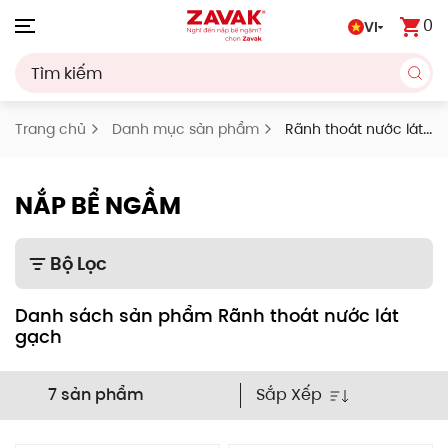
0
VI
Skip to main content
Trang chủ
Danh mục sản phẩm
Rãnh thoát nước lát
gạch
NẮP BỂ NGẦM
Bộ Lọc
Danh sách sản phẩm Rãnh thoát nước lát
gạch
Sắp Xếp
7 sản phẩm