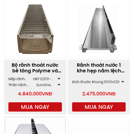
Bộ rãnh thoát nước
Rãnh thoát nước 1
bê tông Polyme và
khe hẹp nằm lệch
Inox GRT/SLT.E200
SLT-BL
Nắp rãnh
GRT.E200-
Kích thước khung
1000x120
ZAVAK
2AZ.232.1000
Thân rãnh
Euroline
ACO
E200.150
4.840.000
VNĐ
2.475.000
VNĐ
MUA NGAY
MUA NGAY