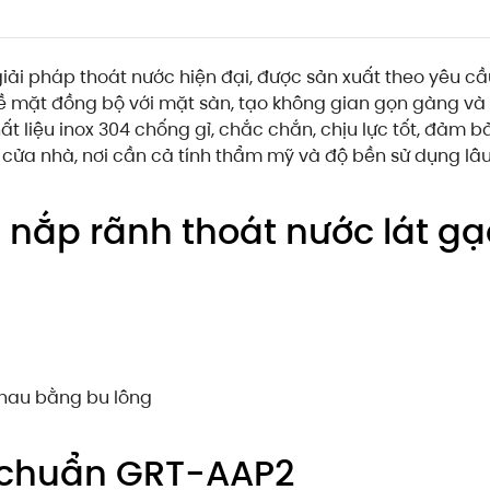
iải pháp thoát nước hiện đại, được sản xuất theo yêu cầ
 bề mặt đồng bộ với mặt sàn, tạo không gian gọn gàng v
 liệu inox 304 chống gỉ, chắc chắn, chịu lực tốt, đảm b
 cửa nhà, nơi cần cả tính thẩm mỹ và độ bền sử dụng lâu
m nắp rãnh thoát nước lát 
nhau bằng bu lông
u chuẩn GRT-AAP2