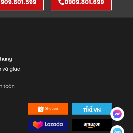
909.801.599
0909.801.699
chung
 và giao
h toán