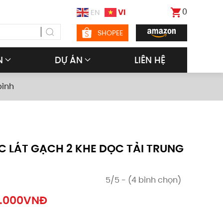
0
VI
EN
SHOPEE
N
DỰ ÁN
LIÊN HỆ
bình
 LÁT GẠCH 2 KHE DỌC TẢI TRUNG
5/5 - (4 bình chọn)
.000
VNĐ