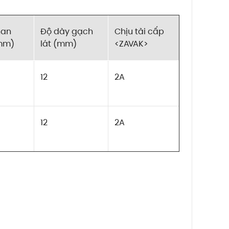
nan
Độ dày gạch
Chịu tải cấp
mm)
lát (mm)
<ZAVAK>
12
2A
12
2A