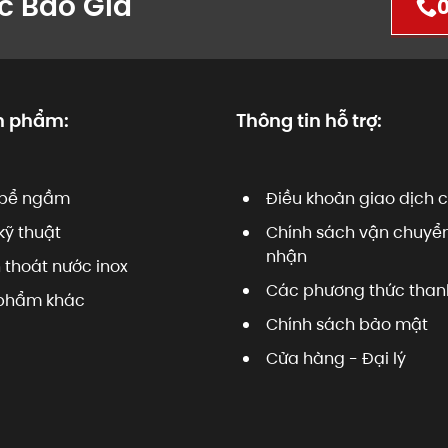
c Báo Giá
0
n phẩm:
Thông tin hỗ trợ:
bể ngầm
Điều khoản giao dịch 
kỹ thuật
Chính sách vận chuyển
nhận
 thoát nước inox
Các phương thức than
phẩm khác
Chính sách bảo mật
Cửa hàng - Đại lý