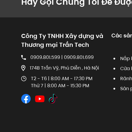
Hãy Gọi Chúng Tôi Để Đượ
Công Ty TNHH Xây dựng và
Các sả
Thương mại Trần Tech
0909.801.599 | 0909.801.699
Nắp 
174B Trần Vỹ, Phú Diễn , Hà Nội
Cửa 
T2 - T6 | 8:00 AM - 17:30 PM
Rãnh
Thứ 7 | 8:00 AM - 15:30 PM
Sản 