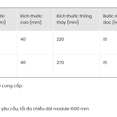
ước
Kích thước
Kích thước thông
Bước 
mm)
cao (mm)
thủy (mm)
dọc (
40
220
15
40
270
15
ể cung cấp:
o yêu cầu, tối đa chiều dài module 1500 mm