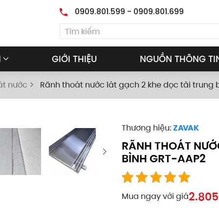
0909.801.599 - 0909.801.699
M
GIỚI THIỆU
NGUỒN THÔNG TI
át nước
Rãnh thoát nước lát gạch 2 khe dọc tải trung 
Thương hiệu:
ZAVAK
RÃNH THOÁT NƯỚC
BÌNH GRT-AAP2
2.805
Mua ngay với giá