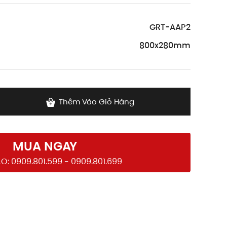
GRT-AAP2
800x280mm
Thêm Vào Giỏ Hàng
MUA NGAY
O: 0909.801.599 - 0909.801.699