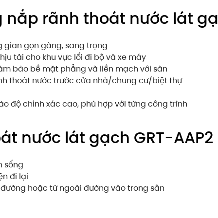
 nắp rãnh thoát nước lát 
g gian gọn gàng, sang trọng
ịu tải cho khu vực lối đi bộ và xe máy
đảm bảo bề mặt phẳng và liền mạch với sàn
nh thoát nước trước cửa nhà/chung cư/biệt thự
o độ chính xác cao, phù hợp với từng công trình
hoát nước lát gạch GRT-AAP2
n sống
n đi lại
ra đường hoặc từ ngoài đường vào trong sân