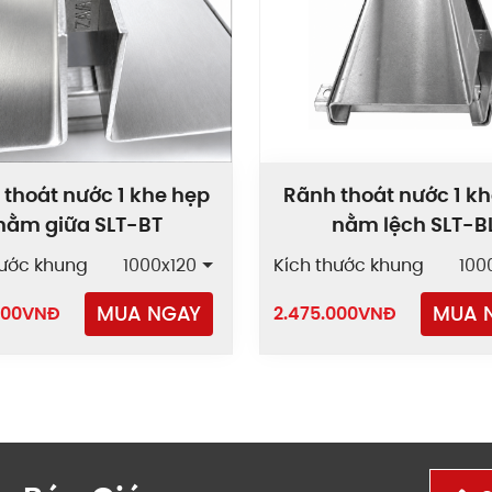
thoát nước 1 khe hẹp
Rãnh thoát nước 1 k
nằm giữa SLT-BT
nằm lệch SLT-B
hước khung
1000x120
Kích thước khung
100
MUA NGAY
MUA 
000
VNĐ
2.475.000
VNĐ