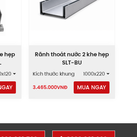
he hẹp
Rãnh thoát nước 2 khe hẹp
L
SLT-BU
0x120
Kích thước khung
1000x220
NGAY
MUA NGAY
3.465.000
VNĐ