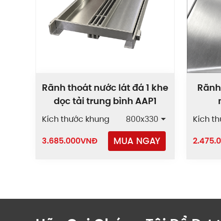
Rãnh thoát nước lát đá 1 khe
Rãnh 
dọc tải trung bình AAP1
Kích thước khung
800x330
Kích t
MUA NGAY
3.685.000
VNĐ
2.475.