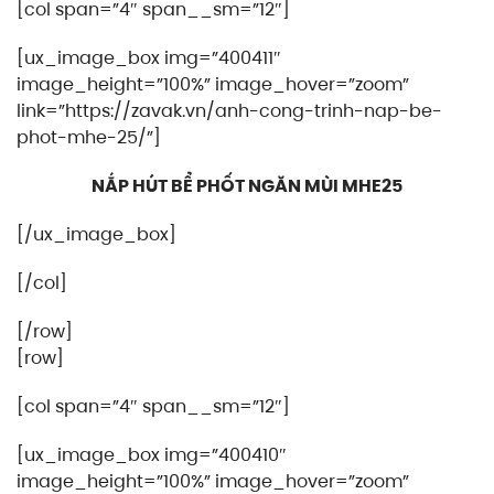
[col span=”4″ span__sm=”12″]
[ux_image_box img=”400411″
image_height=”100%” image_hover=”zoom”
link=”https://zavak.vn/anh-cong-trinh-nap-be-
phot-mhe-25/”]
NẮP HÚT BỂ PHỐT NGĂN MÙI MHE25
[/ux_image_box]
[/col]
[/row]
[row]
[col span=”4″ span__sm=”12″]
[ux_image_box img=”400410″
image_height=”100%” image_hover=”zoom”