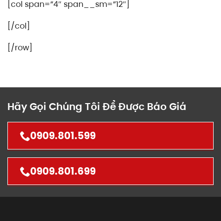
[col span=”4″ span__sm=”12″]
[/col]
[/row]
Hãy Gọi Chúng Tôi Để Được Báo Giá
0909.801.599
0909.801.699