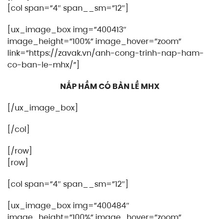
[col span=”4″ span__sm=”12″]
[ux_image_box img=”400413″
image_height=”100%” image_hover=”zoom”
link=”https://zavak.vn/anh-cong-trinh-nap-ham-
co-ban-le-mhx/”]
NẮP HẦM CÓ BẢN LỀ MHX
[/ux_image_box]
[/col]
[/row]
[row]
[col span=”4″ span__sm=”12″]
[ux_image_box img=”400484″
image_height=”100%” image_hover=”zoom”