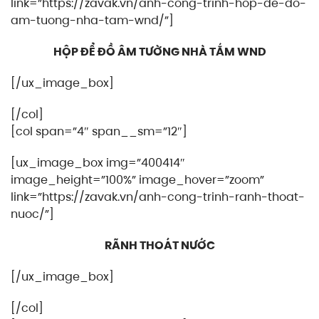
link=”https://zavak.vn/anh-cong-trinh-hop-de-do-
am-tuong-nha-tam-wnd/”]
HỘP ĐỂ ĐỒ ÂM TƯỜNG NHÀ TẮM WND
[/ux_image_box]
[/col]
[col span=”4″ span__sm=”12″]
[ux_image_box img=”400414″
image_height=”100%” image_hover=”zoom”
link=”https://zavak.vn/anh-cong-trinh-ranh-thoat-
nuoc/”]
RÃNH THOÁT NƯỚC
[/ux_image_box]
[/col]