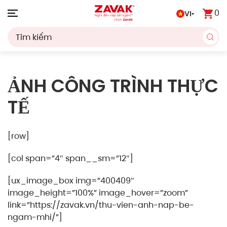
0
VI
Skip to main content
ẢNH CÔNG TRÌNH THỰC
TẾ
[row]
[col span=”4″ span__sm=”12″]
[ux_image_box img=”400409″
image_height=”100%” image_hover=”zoom”
link=”https://zavak.vn/thu-vien-anh-nap-be-
ngam-mhi/”]