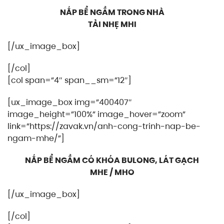
NẮP BỂ NGẦM TRONG NHÀ
TẢI NHẸ MHI
[/ux_image_box]
[/col]
[col span=”4″ span__sm=”12″]
[ux_image_box img=”400407″
image_height=”100%” image_hover=”zoom”
link=”https://zavak.vn/anh-cong-trinh-nap-be-
ngam-mhe/”]
NẮP BỂ NGẦM CÓ KHÓA BULONG, LÁT GẠCH
MHE / MHO
[/ux_image_box]
[/col]