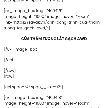
[col span=”4″ span__sm=”12″]
[ux_image_box img=”400415″
image_height=”100%” image_hover=”zoom”
link=”https://zavak.vn/anh-cong-trinh-cua-tham-
tuong-lat-gach-awd/”]
CỬA THĂM TƯỜNG LÁT GẠCH AWD
[/ux_image_box]
[/col]
[/row]
[row]
[col span=”4″ span__sm=”12″]
[ux_image_box img=”400418″
image_height=”100%” image_hover=”zoom”