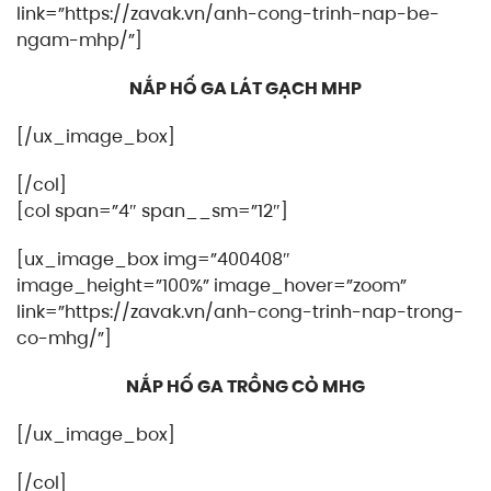
link=”https://zavak.vn/anh-cong-trinh-nap-be-
ngam-mhp/”]
NẮP HỐ GA LÁT GẠCH MHP
[/ux_image_box]
[/col]
[col span=”4″ span__sm=”12″]
[ux_image_box img=”400408″
image_height=”100%” image_hover=”zoom”
link=”https://zavak.vn/anh-cong-trinh-nap-trong-
co-mhg/”]
NẮP HỐ GA TRỒNG CỎ MHG
[/ux_image_box]
[/col]