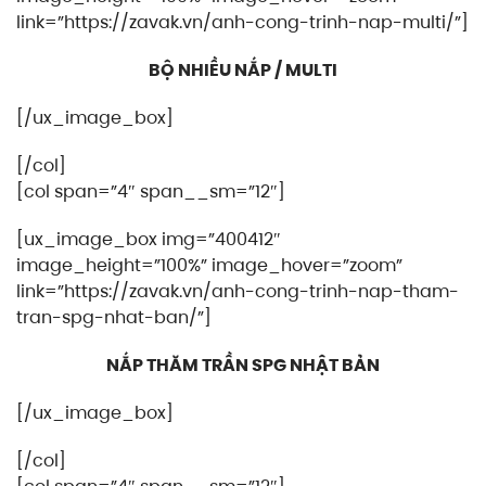
link=”https://zavak.vn/anh-cong-trinh-nap-multi/”]
BỘ NHIỀU NẮP / MULTI
[/ux_image_box]
[/col]
[col span=”4″ span__sm=”12″]
[ux_image_box img=”400412″
image_height=”100%” image_hover=”zoom”
link=”https://zavak.vn/anh-cong-trinh-nap-tham-
tran-spg-nhat-ban/”]
NẮP THĂM TRẦN SPG NHẬT BẢN
[/ux_image_box]
[/col]