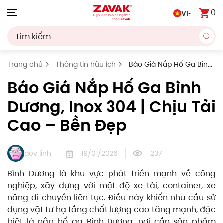
0
VI
Skip to main content
Trang chủ
Thông tin hữu ích
Báo Giá Nắp Hố Ga Bình
Dương, Inox 304 | Chịu Tải Cao – Bền Đẹp
Báo Giá Nắp Hố Ga Bình
Dương, Inox 304 | Chịu Tải
Cao – Bền Đẹp
dev linh
19/01/2026
237
Bình Dương là khu vực phát triển mạnh về công
nghiệp, xây dựng với mật độ xe tải, container, xe
nâng di chuyển liên tục. Điều này khiến nhu cầu sử
dụng vật tư hạ tầng chất lượng cao tăng mạnh, đặc
biệt là nắp hố ga Bình Dương, nơi cần sản phẩm