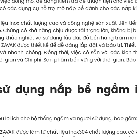
 việc đóng mở, dễ dàng kiểm tra để thuận tiện cho việc b
 có các dụng cụ hỗ trợ mở nắp bể dành cho các nắp k
iệu inox chất lượng cao và công nghệ sản xuất tiên tiế
. Chúng có khả năng chịu được tải trọng lớn, không bị 
ng khắc nghiệt và sử dụng lâu dài, độ bền hàng trăm nă
AVAK được thiết kế để dễ dàng lắp đặt và bảo trì. Thiết
 và nhanh chóng. Đồng thời, việc có sẵn với các kích t
ời gian và Chi phí .Sản phẩm bền vững với thời gian. Bảo
ệc sử dụng nắp bể ngầm 
u lợi ích cho hệ thống ngầm và người sử dụng, bao gồm:
ZAVAK được làm từ chất liệu inox304 chất lượng cao, có