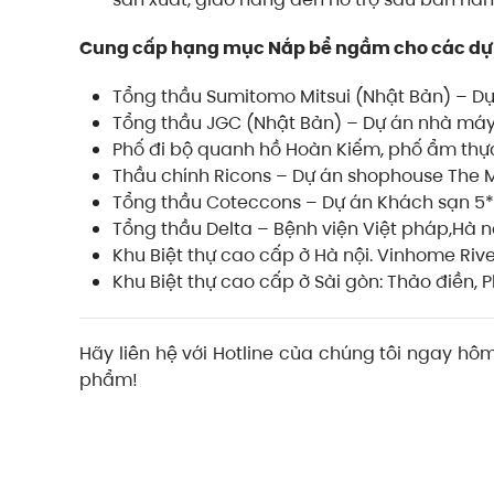
Cung cấp hạng mục Nắp bể ngầm cho các dự 
Tổng thầu Sumitomo Mitsui (Nhật Bản) – Dự
Tổng thầu JGC (Nhật Bản) – Dự án nhà má
Phố đi bộ quanh hồ Hoàn Kiếm, phố ẩm thự
Thầu chính Ricons – Dự án shophouse The Ma
Tổng thầu Coteccons – Dự án Khách sạn 5* 
Tổng thầu Delta – Bệnh viện Việt pháp,Hà nộ
Khu Biệt thự cao cấp ở Hà nội. Vinhome Riv
Khu Biệt thự cao cấp ở Sài gòn: Thảo điền,
Hãy liên hệ với Hotline của chúng tôi ngay h
phẩm!