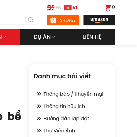
0
VI
EN
SHOPEE
N
DỰ ÁN
LIÊN HỆ
Danh mục bài viết
Thông báo / Khuyến mại
Thông tin hữu ích
p bể
Hướng dẫn lắp đặt
Thư Viện Ảnh