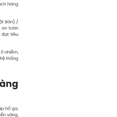
hách hàng
ật Bản) /
à an toàn
 đạt tiêu
 ô nhiễm,
 hệ thống
hàng
ắp hố ga,
bền vững,