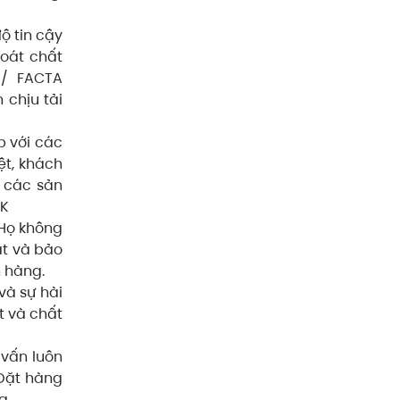
ộ tin cậy
soát chất
) / FACTA
 chịu tải
 với các
ệt, khách
 các sản
AK
 Họ không
ặt và bảo
h hàng.
và sự hài
t và chất
 vấn luôn
 Đặt hàng
ng.