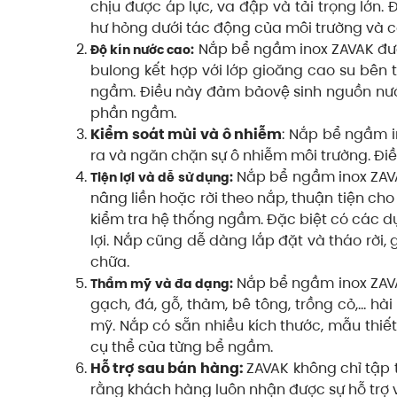
chịu được áp lực, va đập và tải trọng lớ
hư hỏng dưới tác động của môi trường và c
Nắp bể ngầm inox ZAVAK đượ
Độ kín nước cao:
bulong kết hợp với lớp gioăng cao su bên
ngầm. Điều này đảm bảovệ sinh nguồn nư
phần ngầm.
Kiểm soát mùi và ô nhiễm
: Nắp bể ngầm i
ra và ngăn chặn sự ô nhiễm môi trường. Đi
Nắp bể ngầm inox ZAVAK
Tiện lợi và dễ sử dụng:
nâng liền hoặc rời theo nắp, thuận tiện cho
kiểm tra hệ thống ngầm. Đặc biệt có các dụ
lợi. Nắp cũng dễ dàng lắp đặt và tháo rời, g
chữa.
Nắp bể ngầm inox ZAVAK
Thẩm mỹ và đa dạng:
gạch, đá, gỗ, thảm, bê tông, trồng cỏ,… hà
mỹ. Nắp có sẵn nhiều kích thước, mẫu thi
cụ thể của từng bể ngầm.
Hỗ trợ sau bán hàng:
ZAVAK không chỉ tập
rằng khách hàng luôn nhận được sự hỗ trợ 