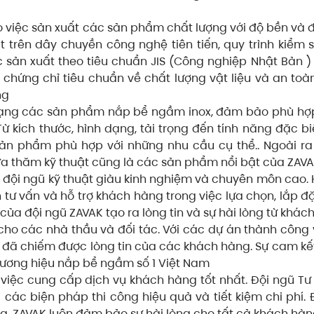
 việc sản xuất các sản phẩm chất lượng với độ bền và đ
trên dây chuyền công nghệ tiên tiến, quy trình kiểm 
sản xuất theo tiêu chuẩn JIS (Công nghiệp Nhật Bản 
hứng chỉ tiêu chuẩn về chất lượng vật liệu và an toàn
ng
ạng các sản phẩm nắp bể ngầm inox, đảm bảo phù hợp
 kích thước, hình dạng, tải trọng đến tính năng đặc bi
ản phẩm phù hợp với những nhu cầu cụ thể.. Ngoài ra
ửa thăm kỹ thuật cũng là các sản phẩm nổi bật của ZAV
 đội ngũ kỹ thuật giàu kinh nghiệm và chuyên môn cao.
ư vấn và hỗ trợ khách hàng trong việc lựa chọn, lắp đ
ủa đội ngũ ZAVAK tạo ra lòng tin và sự hài lòng từ khác
cho các nhà thầu và đối tác. Với các dự án thành công 
đã chiếm được lòng tin của các khách hàng. Sự cam kế
hương hiệu nắp bể ngầm số 1 Việt Nam
việc cung cấp dịch vụ khách hàng tốt nhất. Đội ngũ Tư
các biện pháp thi công hiệu quả và tiết kiệm chi phí.
ng, ZAVAK luôn đảm bảo sự hài lòng cho tất cả khách hà