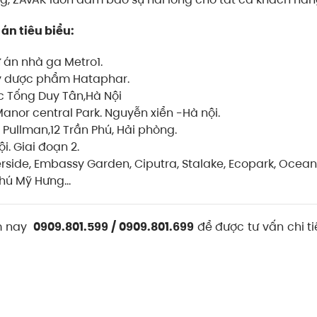
án tiêu biểu:
 án nhà ga Metro1.
y dược phẩm Hataphar.
c Tống Duy Tân,Hà Nội
nor central Park. Nguyễn xiển -Hà nội.
Pullman,12 Trần Phú, Hải phòng.
i. Giai đoạn 2.
erside, Embassy Garden, Ciputra, Stalake, Ecopark, Ocean
 Phú Mỹ Hưng…
ôm nay
0909.801.599
/
0909.801.699
để được tư vấn chi ti