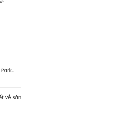
 Park…
ết về sản