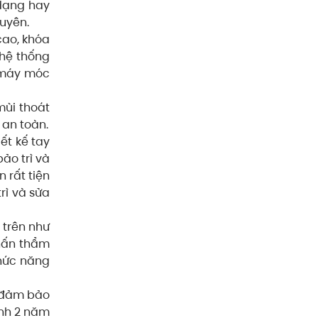
 dạng hay
uyên.
cao, khóa
 hệ thống
 máy móc
mùi thoát
 an toàn.
ết kế tay
ảo trì và
 rất tiện
rì và sửa
 trên như
nhấn thẩm
chức năng
n đảm bảo
ành 2 năm