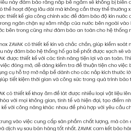
n. Điều này đảm bảo rằng nắp bể ngầm sẽ không bị biến
ó thể hoạt động lâu dài mà không cần thay thế thường x
c thiết kế gia công chính xác để đảm bảo độ kín nước 
 trong ngăn chặn sự xâm nhập của nước bên ngoài vào
ớc bên trong cũng như đảm bảo an toàn cho hệ thống
nox ZAVAK có thiết kế kín và chắc chắn, giúp kiểm soát 
ều này đảm bảo hệ thống hố ga bể phốt được sạch sẽ và
 được thiết kế với các tính năng tiện lợi và an toàn. Thi
 việc đóng mở, dễ dàng kiểm tra để thuận tiện cho việc b
ng cụ hỗ trợ mở nắp bể dành cho các nắp kích thước lớn
iúp tiết kiệm thời gian và công sức trong quá trình bảo t
 có thiết kế khay âm để lát được nhiều loại vật liệu lên
i hòa với mọi không gian, tinh tế và hiện đại, tạo điểm 
ết kế với công năng khác nhau để phù hợp với yêu cầu 
 trung vào việc cung cấp sản phẩm chất lượng, mà cò
và dịch vụ sau bán hàng tốt nhất. ZAVAK cam kết bảo h