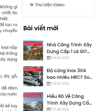
Thư Viện Video
 không gỉ
a chất ăn
hiệt.
để tạo ra
Bài viết mới
y chuyền
Nhà Công Trình Xây
 loại nắp
Dựng Cấp 1 Là Gì?
 hệ thống
Tiêu Chí Và Quy
Th8 06, 2026
 xây dựng
Định
Độ cứng inox 304
, đá, gỗ,
bao nhiêu HRC? So
sánh độ cứng thép
Th8 03, 2026
c để đảm
& inox
 của nước
Hiểu Rõ Về Công
Trình Xây Dựng Cấp
ết kế tay
2 Là Gì Theo Quy
Th7 28, 2026