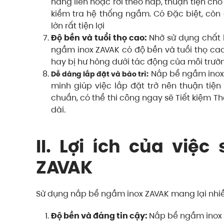
nâng liền hoặc rời theo nắp, thuận tiện cho
kiểm tra hệ thống ngầm. Có Đặc biệt, còn
lớn rất tiện lợi
Độ bền và tuổi thọ cao:
Nhờ sử dụng chất l
ngầm inox ZAVAK có độ bền và tuổi thọ cao
hay bị hư hỏng dưới tác động của môi trườ
Nắp bể ngầm inox Z
Dễ dàng lắp đặt và bảo trì:
minh giúp việc lắp đặt trở nên thuận tiện
chuẩn, có thể thi công ngay sẽ Tiết kiệm Th
dài.
II. Lợi ích của vi
ZAVAK
Sử dụng nắp bể ngầm inox ZAVAK mang lại nhiề
Độ bền và đáng tin cậy:
Nắp bể ngầm inox 