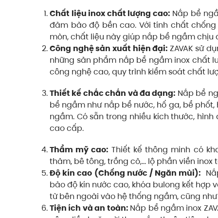
Chất liệu inox chất lượng cao:
Nắp bể ngầm
đảm bảo độ bền cao. Với tính chất chống 
mòn, chất liệu này giúp nắp bể ngầm chịu 
Công nghệ sản xuất hiện đại:
ZAVAK sử dụn
những sản phẩm nắp bể ngầm inox chất lư
công nghệ cao, quy trình kiểm soát chất lư
Thiết kế chắc chắn và đa dạng:
Nắp bể ng
bể ngầm như nắp bể nước, hố ga, bể phốt,
ngầm. Có sẵn trong nhiều kích thước, hình
cao cấp.
Thẩm mỹ cao:
Thiết kế thông minh có kha
thảm, bê tông, trồng cỏ,… lộ phần viền inox t
Độ kín cao (Chống nước / Ngăn mùi):
Nắp
bảo độ kín nước cao, khóa bulong kết hợp 
từ bên ngoài vào hệ thống ngầm, cũng như
Tiện ích và an toàn:
Nắp bể ngầm inox ZAVAK