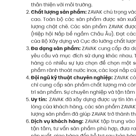
thân thiện với môi trường.
Chất lượng sản phẩm:
ZAVAK chú trọng vào
cao. Toàn bộ các sản phẩm được sản xuất 
lượng chặt chẽ. Các sản phẩm ZAVAK được 
(Hiệp hội Nắp bể ngầm Châu Âu). Đạt các c
của Bộ Xây dựng và Cục đo lường chất lượ
Đa dạng sản phẩm:
ZAVAK cung cấp đa d
yêu cầu và mục đích sử dụng khác nhau. Từ
hàng có nhiều sự lựa chọn để chọn một s
phẩm rãnh thoát nước inox, các loại nắp c
Đội ngũ kỹ thuật chuyên nghiệp:
ZAVAK có
chỉ cung cấp sản phẩm chất lượng mà còn t
trì sản phẩm. Sự chuyên nghiệp và tận tâm c
Uy tín:
ZAVAK đã xây dựng được uy tín lớn 
lòng của khách hàng, các sản phẩm ZAVAK 
lượng sản phẩm đã giúp ZAVAK trở thành t
Dịch vụ khách hàng:
ZAVAK tập trung vào 
tận tâm, tư vấn sản phẩm phù hợp, đưa ra 
sản xuất, giao hàng đến hỗ trợ sau bán hà