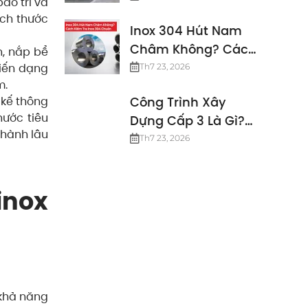
ảo trì và
Định Mới Nhất
ích thước
Inox 304 Hút Nam
Châm Không? Cách
n, nắp bể
Kiểm Tra Inox 304
biến dạng
Th7 23, 2026
m.
Chuẩn
 kế thông
Công Trình Xây
hước tiêu
Dựng Cấp 3 Là Gì?
 hành lâu
Các Tiêu Chuẩn
Th7 23, 2026
Công Trình Cấp 3
inox
 khả năng