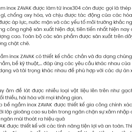
 inox ZAVAK được làm từ inox304 còn được gọi là thép
gỉ, chống oxy hóa, và chịu được tác động của các hó
được áp lực, nước mặn và các yếu tố môi trường khắc ng
g công nghệ sản xuất hiện đại, tiên tiến nhất hiện nay 
ợng cao. Toàn bộ các sản phẩm được sản xuất trên dâ
ợng chặt chẽ.
ầm inox ZAVAK có thiết kế chắc chắn và đa dạng chủng
 hầm, bể kỹ thuật,… đáp ứng các yêu cầu khác nhau của
 dạng và tải trọng khác nhau để phù hợp với các dự án
y âm để lát được nhiều loại vật liệu lên trên như gạch
ối thiểu, hài hòa với mọi không gian.
 bể ngầm inox ZAVAK được thiết kế gia công chính xá
với lớp gioăng cao su bên trong ngăn chặn sự xâm nhập
 ngăn mùi thoát ra hiệu quả
 được thiết kế với các tính năng tiện lợi và an toàn. Thi