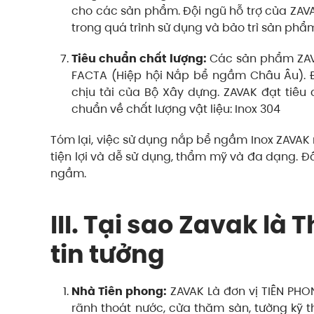
cho các sản phẩm. Đội ngũ hỗ trợ của ZAV
trong quá trình sử dụng và bảo trì sản phẩ
Tiêu chuẩn chất lượng:
Các sản phẩm ZAVA
FACTA (Hiệp hội Nắp bể ngầm Châu Âu). Đạ
chịu tải của Bộ Xây dựng. ZAVAK đạt tiêu
chuẩn về chất lượng vật liệu: Inox 304
Tóm lại, việc sử dụng nắp bể ngầm Inox ZAVAK m
tiện lợi và dễ sử dụng, thẩm mỹ và đa dạng. Đ
ngầm.
III. Tại sao Zavak l
tin tưởng
Nhà Tiên phong:
ZAVAK Là đơn vị TIÊN PHO
rãnh thoát nước, cửa thăm sàn, tường kỹ t