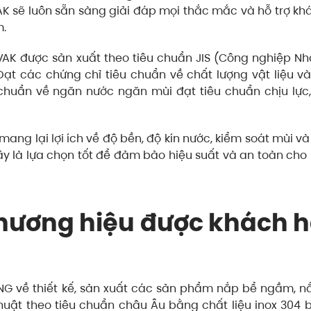
AK sẽ luôn sẵn sàng giải đáp mọi thắc mắc và hỗ trợ k
m.
K được sản xuất theo tiêu chuẩn JIS (Công nghiệp Nh
t các chứng chỉ tiêu chuẩn về chất lượng vật liệu v
 chuẩn về ngăn nước ngăn mùi đạt tiêu chuẩn chịu lực,
ang lại lợi ích về độ bền, độ kín nước, kiểm soát mùi và
ây là lựa chọn tốt để đảm bảo hiệu suất và an toàn cho
à Thương hiệu được khách 
NG về thiết kế, sản xuất các sản phẩm nắp bể ngầm, n
huật theo tiêu chuẩn châu Âu bằng chất liệu inox 304 