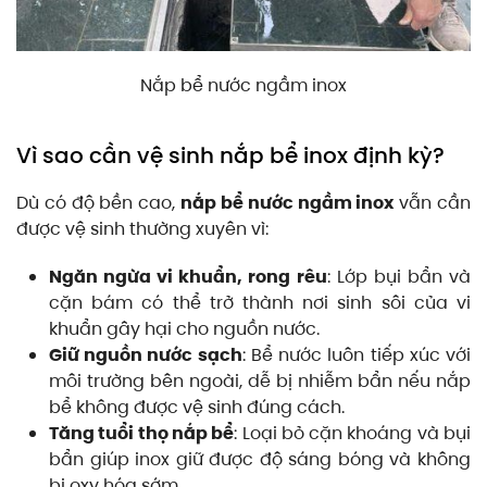
Nắp bể nước ngầm inox
Vì sao cần vệ sinh nắp bể inox định kỳ?
Dù có độ bền cao,
nắp bể nước ngầm inox
vẫn cần
được vệ sinh thường xuyên vì:
Ngăn ngừa vi khuẩn, rong rêu
: Lớp bụi bẩn và
cặn bám có thể trở thành nơi sinh sôi của vi
khuẩn gây hại cho nguồn nước.
Giữ nguồn nước sạch
: Bể nước luôn tiếp xúc với
môi trường bên ngoài, dễ bị nhiễm bẩn nếu nắp
bể không được vệ sinh đúng cách.
Tăng tuổi thọ nắp bể
: Loại bỏ cặn khoáng và bụi
bẩn giúp inox giữ được độ sáng bóng và không
bị oxy hóa sớm.