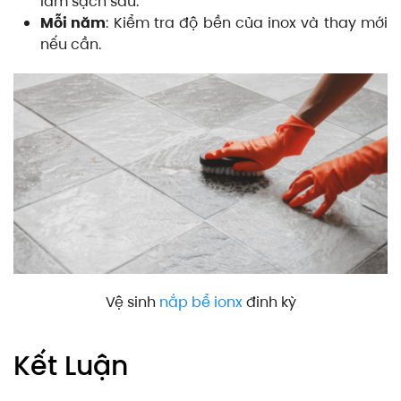
làm sạch sâu.
Mỗi năm
: Kiểm tra độ bền của inox và thay mới
nếu cần.
Vệ sinh
nắp bể
ionx
đinh kỳ
Kết Luận