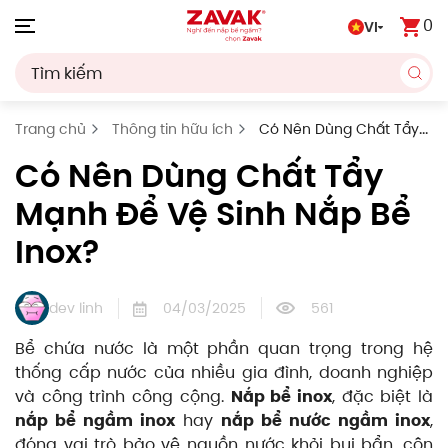
0
VI
Skip to main content
Trang chủ
Thông tin hữu ích
Có Nên Dùng Chất Tẩy
Mạnh Để Vệ Sinh Nắp Bể Inox?
Có Nên Dùng Chất Tẩy
Mạnh Để Vệ Sinh Nắp Bể
Inox?
dev linh
04/03/2025
561
Bể chứa nước là một phần quan trọng trong hệ
thống cấp nước của nhiều gia đình, doanh nghiệp
và công trình công cộng.
Nắp bể inox
, đặc biệt là
nắp bể ngầm inox
hay
nắp bể nước ngầm inox
,
đóng vai trò bảo vệ nguồn nước khỏi bụi bẩn, côn