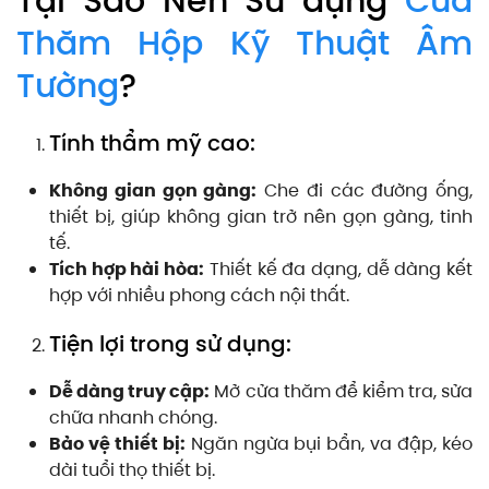
Tại Sao Nên Sử dụng
Cửa
Thăm Hộp Kỹ Thuật Âm
Tường
?
Tính thẩm mỹ cao:
Không gian gọn gàng:
Che đi các đường ống,
thiết bị, giúp không gian trở nên gọn gàng, tinh
tế.
Tích hợp hài hòa:
Thiết kế đa dạng, dễ dàng kết
hợp với nhiều phong cách nội thất.
Tiện lợi trong sử dụng:
Dễ dàng truy cập:
Mở cửa thăm để kiểm tra, sửa
chữa nhanh chóng.
Bảo vệ thiết bị:
Ngăn ngừa bụi bẩn, va đập, kéo
dài tuổi thọ thiết bị.