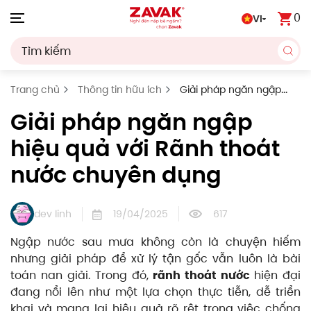
0
VI
Skip to main content
Trang chủ
Thông tin hữu ích
Giải pháp ngăn ngập
hiệu quả với Rãnh thoát nước chuyên dụng
Giải pháp ngăn ngập
hiệu quả với Rãnh thoát
nước chuyên dụng
dev linh
19/04/2025
617
Ngập nước sau mưa không còn là chuyện hiếm
nhưng giải pháp để xử lý tận gốc vẫn luôn là bài
toán nan giải. Trong đó,
rãnh thoát nước
hiện đại
đang nổi lên như một lựa chọn thực tiễn, dễ triển
khai và mang lại hiệu quả rõ rệt trong việc chống