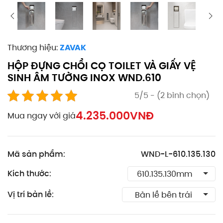
Thương hiệu:
ZAVAK
HỘP ĐỰNG CHỔI CỌ TOILET VÀ GIẤY VỆ
SINH ÂM TƯỜNG INOX WND.610
5/5 - (2 bình chọn)
4.235.000
VNĐ
Mua ngay với giá
Mã sản phẩm:
WND-L-610.135.130
Kích thước:
Vị trí bản lề: