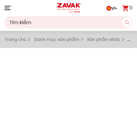
0
VI
Skip to main content
Trang chủ
Danh mục sản phẩm
Sản phẩm khác
Hộp đựng chổi cọ toilet và giấy vệ sinh âm tường inox