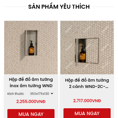
SẢN PHẨM YÊU THÍCH
Hộp để đồ âm tường
Hộp để đồ âm tường
inox âm tường WND
2 cánh WND-2C-
300.300
Kích thước
350x175x130
2.717.000
VNĐ
2.255.000
VNĐ
MUA NGAY
MUA NGAY