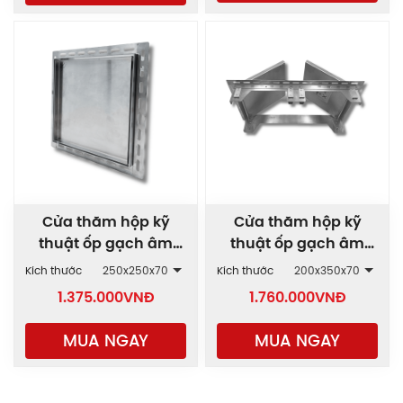
Cửa thăm hộp kỹ
Cửa thăm hộp kỹ
thuật ốp gạch âm
thuật ốp gạch âm
tường 1 cánh AWD-1C
tường 2 cánh AWD-
Kích thước
250x250x70
Kích thước
200x350x70
2C
1.375.000
VNĐ
1.760.000
VNĐ
MUA NGAY
MUA NGAY