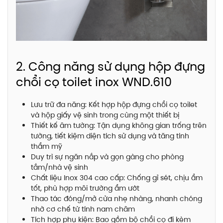
2. Công năng sử dụng hộp đựng
chổi cọ toilet inox WND.610
Lưu trữ đa năng: Kết hợp hộp đựng chổi cọ toilet
và hộp giấy vệ sinh trong cùng một thiết bị
Thiết kế âm tường: Tận dụng không gian trống trên
tường, tiết kiệm diện tích sử dụng và tăng tính
thẩm mỹ
Duy trì sự ngăn nắp và gọn gàng cho phòng
tắm/nhà vệ sinh
Chất liệu Inox 304 cao cấp: Chống gỉ sét, chịu ẩm
tốt, phù hợp môi trường ẩm ướt
Thao tác đóng/mở cửa nhẹ nhàng, nhanh chóng
nhờ cơ chế từ tính nam châm
Tích hợp phụ kiện: Bao gồm bộ chổi cọ đi kèm