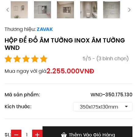
Thương hiệu:
ZAVAK
HỘP ĐỂ ĐỒ ÂM TƯỜNG INOX ÂM TƯỜNG
WND
5/5 - (3 bình chọn)
2.255.000
VNĐ
Mua ngay với giá
Mã sản phẩm:
WND-350.175.130
Kích thước:
SL:
Thêm Vào Giỏ Hàng