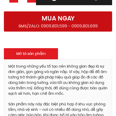
MUA NGAY
SMS/ZALO: 0909.801.599 - 0909.801.699
Mô tả sản phẩm
Một trong những yếu tố tạo nên không gian đẹp là sự
đơn giản, gọn gàng và ngăn nắp. Vì vậy, hộp để đồ âm
tường trở thành giải pháp hiệu quả giúp ẩn đi các đồ
dùng bên trong tường, vừa tối ưu không gian sử dụng
vừa thẩm mỹ. Đồng thời, đồ dùng cũng được bảo quản
sạch sẽ hơn, hạn chế ẩm mốc.
Sản phẩm này này đặc biệt phù hợp ở khu vực phòng
tắm, nhà vệ sinh – nơi có nhiều đồ dùng nhỏ, dễ gây
cảm giác bừa bộn. Khi được bố trí vào hộp âm tường,