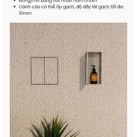
Đóng/mở bằng nút nhấn nam châm
Cánh cửa có thể ốp gạch, độ dầy lát gạch tối đa:
10mm