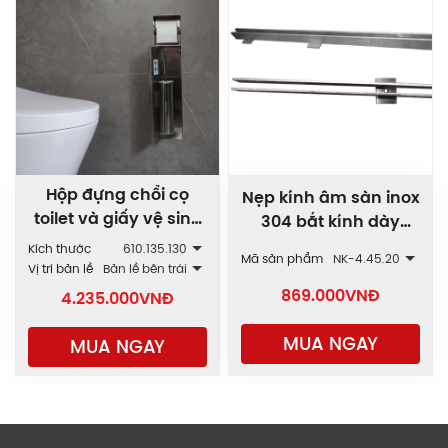
Hộp đựng chổi cọ
Nẹp kính âm sàn inox
toilet và giấy vệ sinh
304 bắt kính dày
âm tường inox
10/12mm NK
Kích thước
610.135.130
Mã sản phẩm
NK-4.45.20
WND.610
Vị trí bản lề
Bản lề bên trái
869.000
VNĐ
4.235.000
VNĐ
MUA NGAY
MUA NGAY