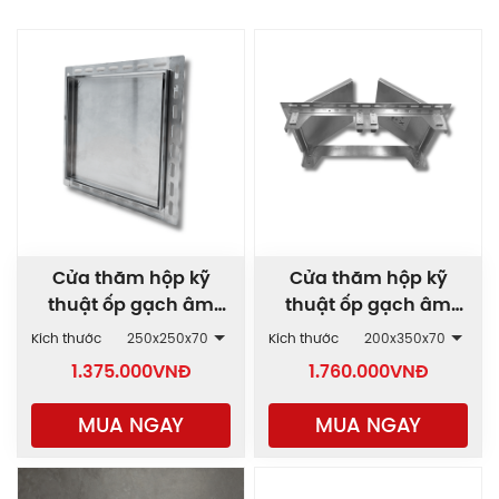
Cửa thăm hộp kỹ
Cửa thăm hộp kỹ
thuật ốp gạch âm
thuật ốp gạch âm
tường 1 cánh AWD-1C
tường 2 cánh AWD-
Kích thước
250x250x70
Kích thước
200x350x70
2C
1.375.000
VNĐ
1.760.000
VNĐ
MUA NGAY
MUA NGAY