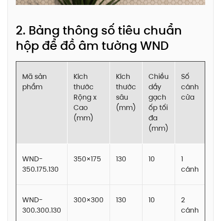
2. Bảng thông số tiêu chuẩn
hộp để đồ âm tường WND
Mã sản
Kích
Kích
Chiều
Số
phẩm
thước
thước
dầy
cánh
Rộng x
sâu
gạch
cửa
Cao
(mm)
ốp tối
(mm)
đa
(mm)
WND-
350×175
130
10
1
350.175.130
cánh
WND-
300×300
130
10
2
300.300.130
cánh