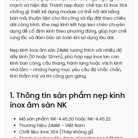
mạch và hiện đại. Thanh nẹp được chế tạo từ inox 304
chống gỉ, thiết kế dạng module có thể nối dài bằng
bản mã, thuận tiện cho thi công và lắp đặt theo chiều
dài công trình. Khe nẹp kính kết hợp keo chèn chuyên
dụng để cố định kính theo phương đứng, giúp hạn chế
rung lắc và đảm bảo an toàn khi sử dụng lâu dài.
Nẹp kính inox âm sàn ZAVAK tương thích với nhiều độ
dầy kính (10 hoặc 12mm), phù hợp nẹp inox lan can
kính ban công, cầu thang, hành lang hoặc vách kính
nhà tắm – những hạng mục yêu cầu độ chắc chắn,
tính thẩm mỹ và thi công gọn gàng.
1. Thông tin sản phẩm nẹp kính
inox âm sàn NK
Mã sản phẩm: NK-4.45.20 hoặc NK-4.45.22
Thương hiệu: ZAVAK – Việt Nam
Chất liệu: Inox 304 (Thép không gỉ)