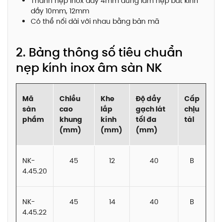
Thanh nẹp Inox dày 4mm dùng làm nẹp bắt kính
dầy 10mm, 12mm
Có thể nối dài với nhau bằng bản mã
2. Bảng thông số tiêu chuẩn
nẹp kính inox âm sàn NK
Mã
Chiều
Khe
Độ dầy
Cấp
sản
cao
lắp
gạch lát
chịu
phẩm
khung
kính
tối đa
tải
(mm)
(mm)
(mm)
NK-
45
12
40
B
4.45.20
NK-
45
14
40
B
4.45.22