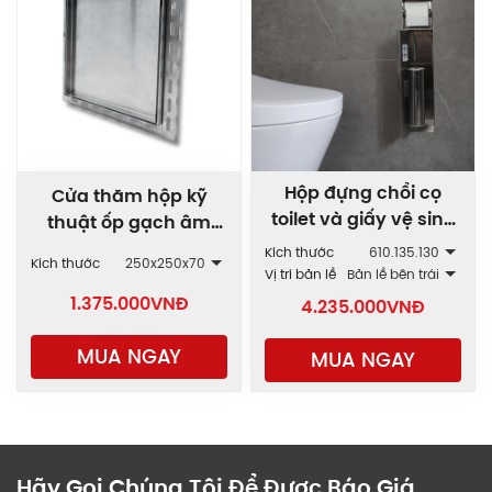
Hộp đựng chổi cọ
Cửa thăm hộp kỹ
toilet và giấy vệ sinh
thuật ốp gạch âm
âm tường inox
tường 1 cánh AWD-1C
Kích thước
610.135.130
Kích thước
250x250x70
WND.610
Vị trí bản lề
Bản lề bên trái
1.375.000
VNĐ
4.235.000
VNĐ
MUA NGAY
MUA NGAY
Hãy Gọi Chúng Tôi Để Được Báo Giá