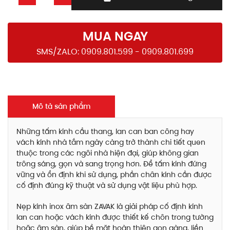
MUA NGAY
SMS/ZALO: 0909.801.599 - 0909.801.699
Mô tả sản phẩm
Những tấm kính cầu thang, lan can ban công hay
vách kính nhà tắm ngày càng trở thành chi tiết quen
thuộc trong các ngôi nhà hiện đại, giúp không gian
trông sáng, gọn và sang trọng hơn. Để tấm kính đứng
vững và ổn định khi sử dụng, phần chân kính cần được
cố định đúng kỹ thuật và sử dụng vật liệu phù hợp.
Nẹp kính inox âm sàn ZAVAK là giải pháp cố định kính
lan can hoặc vách kính được thiết kế chôn trong tường
hoặc âm sàn, giúp bề mặt hoàn thiện gọn gàng, liền