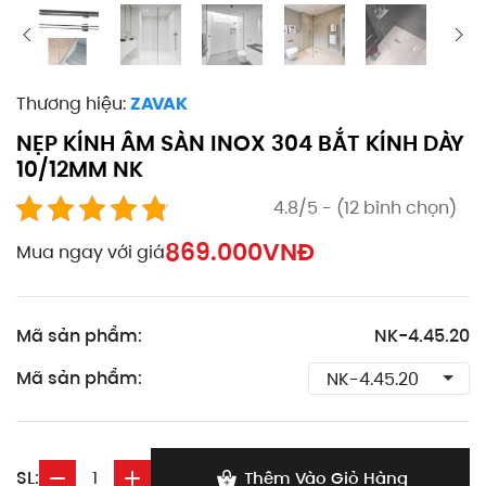
Thương hiệu:
ZAVAK
NẸP KÍNH ÂM SÀN INOX 304 BẮT KÍNH DÀY
10/12MM NK
4.8/5 - (12 bình chọn)
869.000
VNĐ
Mua ngay với giá
Mã sản phẩm:
NK-4.45.20
Mã sản phẩm:
SL:
Thêm Vào Giỏ Hàng