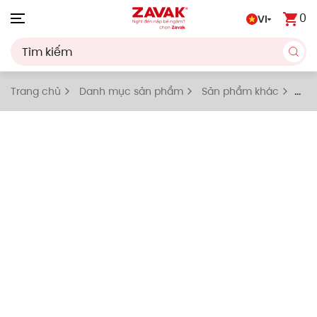
0
VI
Skip to main content
Trang chủ
Danh mục sản phẩm
Sản phẩm khác
Nẹp kính âm sàn inox 304 bắt kính dày 10/12mm