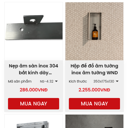
Nẹp âm sàn inox 304
Hộp để đồ âm tường
bắt kính dày
inox âm tường WND
10/12mm NS
Mã sản phẩm
NS-4.32
Kích thước
350x175x130
286.000
VNĐ
2.255.000
VNĐ
MUA NGAY
MUA NGAY