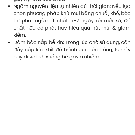
Ngâm nguyên liệu tự nhiên đủ thời gian: Nếu lựa
chọn phương pháp khử mùi bằng chuối, khế, bèo
thì phải ngâm ít nhất 5–7 ngày rồi mới xả, để
chất hữu cơ phát huy hiệu quả hút mùi & giảm
kiềm.
Đảm bảo nắp bể kín: Trong lúc chờ sử dụng, cần
đậy nắp kín, khít để tránh bụi, côn trùng, lá cây
hay dị vật rơi xuống bể gây ô nhiễm.