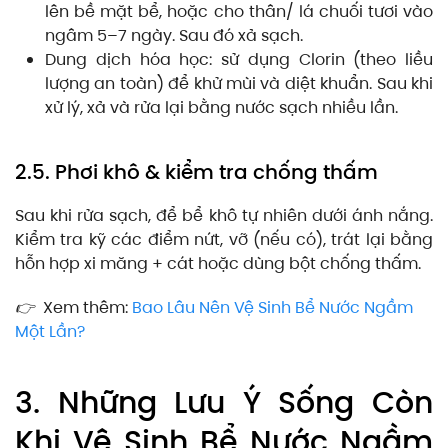
lên bề mặt bể, hoặc cho thân/ lá chuối tươi vào
ngâm 5–7 ngày. Sau đó xả sạch.
Dung dịch hóa học: sử dụng Clorin (theo liều
lượng an toàn) để khử mùi và diệt khuẩn. Sau khi
xử lý, xả và rửa lại bằng nước sạch nhiều lần.
2.5. Phơi khô & kiểm tra chống thấm
Sau khi rửa sạch, để bể khô tự nhiên dưới ánh nắng.
Kiểm tra kỹ các điểm nứt, vỡ (nếu có), trát lại bằng
hỗn hợp xi măng + cát hoặc dùng bột chống thấm.
👉
Xem thêm:
Bao Lâu Nên Vệ Sinh Bể Nước Ngầm
Một Lần?
3. Những Lưu Ý Sống Còn
Khi Vệ Sinh Bể Nước Ngầm