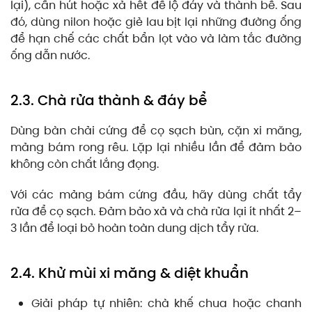
lại), cần hút hoặc xả hết để lộ đáy và thành bể. Sau
đó, dùng nilon hoặc giẻ lau bịt lại những đường ống
để hạn chế các chất bẩn lọt vào và làm tắc đường
ống dẫn nước.
2.3. Chà rửa thành & đáy bể
Dùng bàn chải cứng để cọ sạch bùn, cặn xi măng,
mảng bám rong rêu. Lặp lại nhiều lần để đảm bảo
không còn chất lắng đọng.
Với các mảng bám cứng đầu, hãy dùng chất tẩy
rửa để cọ sạch. Đảm bảo xả và chà rửa lại ít nhất 2–
3 lần để loại bỏ hoàn toàn dung dịch tẩy rửa.
2.4. Khử mùi xi măng & diệt khuẩn
Giải pháp tự nhiên: chà khế chua hoặc chanh