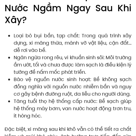
Nước Ngầm Ngay Sau Khi
Xây?
Loại bỏ bụi bẩn, tạp chất: Trong quá trình xây
dựng, xi măng thừa, mảnh vỡ vật liệu, cặn đất…
dễ rơi vào bể.
Ngăn ngừa rong rêu, vi khuẩn sinh sôi: Môi trường
ẩm ướt, tối và chưa được làm sạch là điều kiện lý
tưởng để nấm mốc phát triển.
Bảo vệ nguồn nước sinh hoạt: Bể không sạch
đồng nghĩa với nguồn nước nhiễm bẩn và nguy
cơ gây bệnh đường ruột, da liễu cho người dùng.
Tăng tuổi thọ hệ thống cấp nước: Bể sạch giúp
hệ thống máy bơm, van nước hoạt động trơn tru,
ít hỏng hóc.
Đặc biệt, xi măng sau khi khô vẫn có thể tiết ra chất