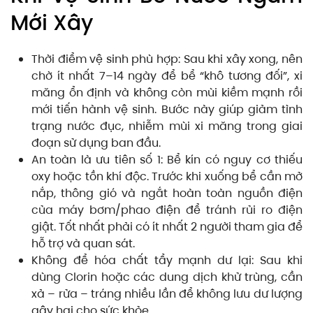
Mới Xây
Thời điểm vệ sinh phù hợp: Sau khi xây xong, nên
chờ ít nhất 7–14 ngày để bể “khô tương đối”, xi
măng ổn định và không còn mùi kiềm mạnh rồi
mới tiến hành vệ sinh. Bước này giúp giảm tình
trạng nước đục, nhiễm mùi xi măng trong giai
đoạn sử dụng ban đầu.
An toàn là ưu tiên số 1: Bể kín có nguy cơ thiếu
oxy hoặc tồn khí độc. Trước khi xuống bể cần mở
nắp, thông gió và ngắt hoàn toàn nguồn điện
của máy bơm/phao điện để tránh rủi ro điện
giật. Tốt nhất phải có ít nhất 2 người tham gia để
hỗ trợ và quan sát.
Không để hóa chất tẩy mạnh dư lại: Sau khi
dùng Clorin hoặc các dung dịch khử trùng, cần
xả – rửa – tráng nhiều lần để không lưu dư lượng
gây hại cho sức khỏe.