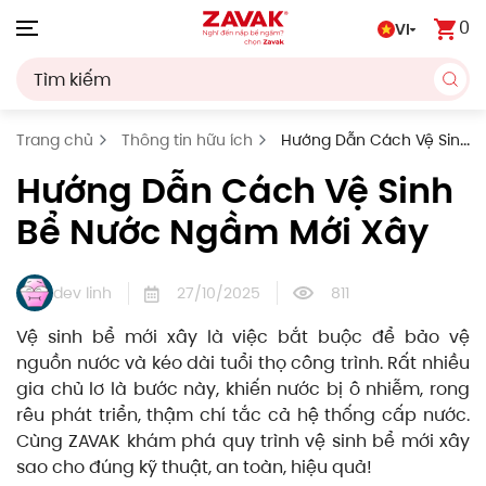
0
VI
Skip to main content
Trang chủ
Thông tin hữu ích
Hướng Dẫn Cách Vệ Sinh
Bể Nước Ngầm Mới Xây
Hướng Dẫn Cách Vệ Sinh
Bể Nước Ngầm Mới Xây
dev linh
27/10/2025
811
Vệ sinh bể mới xây là việc bắt buộc để bảo vệ
nguồn nước và kéo dài tuổi thọ công trình. Rất nhiều
gia chủ lơ là bước này, khiến nước bị ô nhiễm, rong
rêu phát triển, thậm chí tắc cả hệ thống cấp nước.
Cùng ZAVAK khám phá quy trình vệ sinh bể mới xây
sao cho đúng kỹ thuật, an toàn, hiệu quả!