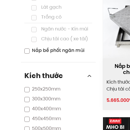
Lát gạch
Trồng cỏ
Ngăn nước - Kín mùi
Chịu tải cao ( xe tải)
Nắp bể phốt ngăn mùi
Nắp b
ch
Kích thước
Kích thướ
250x250mm
Chịu tải c
300x300mm
5.665.000
400x400mm
450x450mm
500x500mm