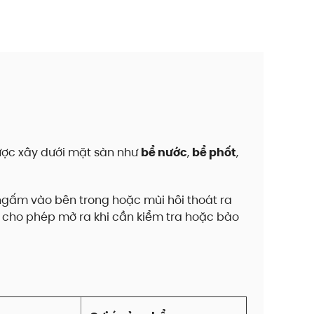
được xây dưới mặt sàn như
bể nước
,
bể phốt
,
ngấm vào bên trong hoặc mùi hôi thoát ra
 cho phép mở ra khi cần kiểm tra hoặc bảo