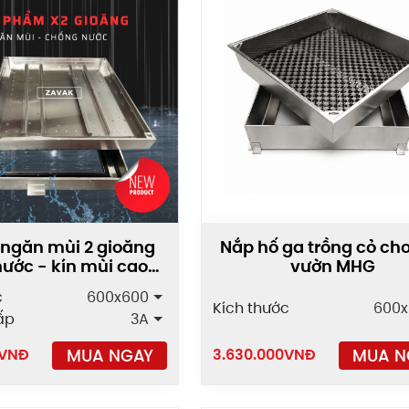
 ngăn mùi 2 gioăng
Nắp hố ga trồng cỏ ch
ước - kín mùi cao
vườn MHG
MHO-B1
c
600x600
Kích thước
600x
ấp
3A
MUA NGAY
MUA N
VNĐ
3.630.000
VNĐ