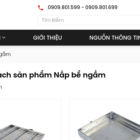
0909.801.599 - 0909.801.699
M
GIỚI THIỆU
NGUỒN THÔNG TI
ngầm
ách sản phẩm Nắp bể ngầm
m