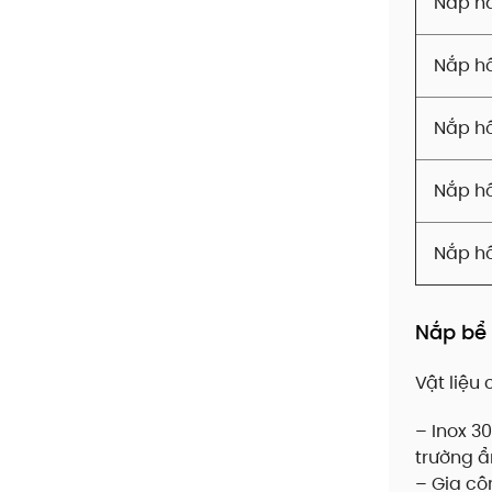
Nắp h
Nắp hố
Nắp hố
Nắp hố
Nắp h
Nắp bể 
Vật liệu
– Inox 3
trường 
– Gia cô