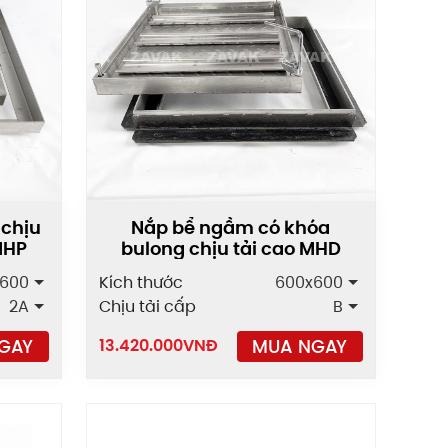
 chịu
Nắp bể ngầm có khóa
MHP
bulong chịu tải cao MHD
600
Kích thước
600x600
2A
Chịu tải cấp
B
GAY
MUA NGAY
13.420.000
VNĐ