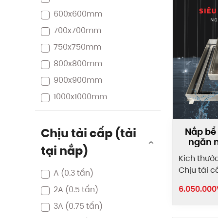
600x600mm
700x700mm
750x750mm
800x800mm
900x900mm
1000x1000mm
Chịu tải cấp (tải
Nắp bể
ngăn n
tại nắp)
Kích thướ
Chịu tải c
A
(0.3 tấn)
6.050.000
2A
(0.5 tấn)
3A
(0.75 tấn)