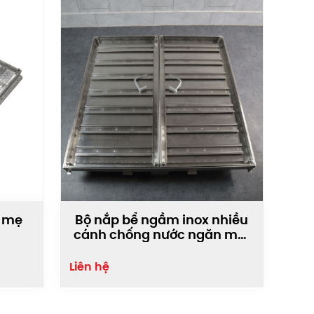
t mẹ
Bộ nắp bể ngầm inox nhiều
cánh chống nước ngăn mùi
MHE-Multi
Liên hệ