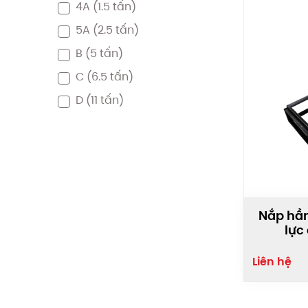
4A
(1.5 tấn)
5A
(2.5 tấn)
B
(5 tấn)
C
(6.5 tấn)
D
(11 tấn)
Nắp hầm
lực
Liên hệ