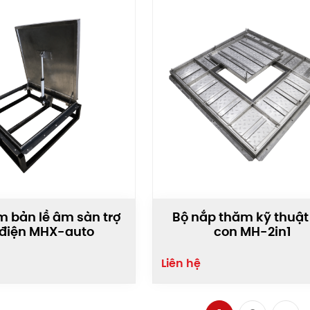
 bản lề âm sàn trợ
Bộ nắp thăm kỹ thuậ
 điện MHX-auto
con MH-2in1
Liên hệ