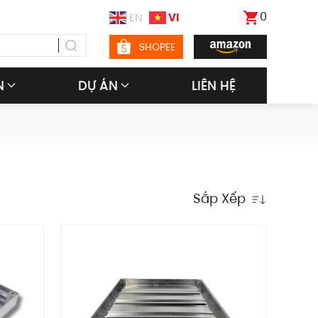
0
VI
EN
SHOPEE
N
DỰ ÁN
LIÊN HỆ
Sắp Xếp