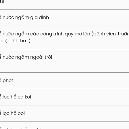
ầu
ể nước ngầm gia đình
 nước ngầm các công trình quy mô lớn (bệnh viện, trườ
cư, biệt thự…)
 nước ngầm ngoài trời
ể phốt
 lọc hồ cá koi
 lọc hồ bơi