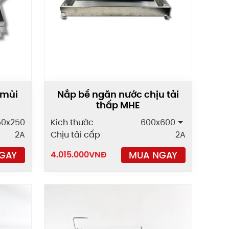
 mùi
Nắp bể ngăn nước chịu tải
thấp MHE
50x250
Kích thước
600x600
2A
Chịu tải cấp
2A
GAY
MUA NGAY
4.015.000
VNĐ