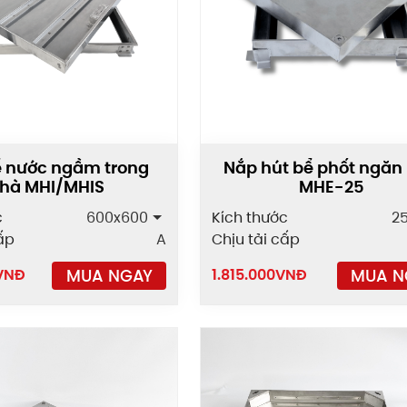
 nước ngầm trong
Nắp hút bể phốt ngăn
hà MHI/MHIS
MHE-25
c
600x600
Kích thước
2
ấp
A
Chịu tải cấp
MUA NGAY
MUA N
VNĐ
1.815.000
VNĐ