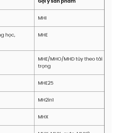
Gợi ý sản phẩm
MHI
ng học,
MHE
MHE/MHO/MHD tùy theo tải
trọng
MHE25
MH2in1
MHX