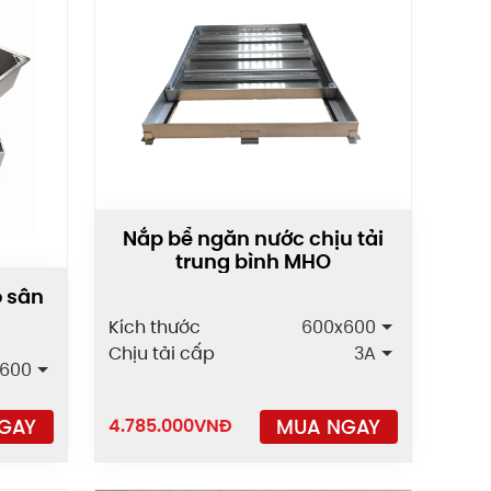
Nắp bể ngăn nước chịu tải
trung bình MHO
o sân
Kích thước
600x600
Chịu tải cấp
3A
600
MUA NGAY
GAY
4.785.000
VNĐ