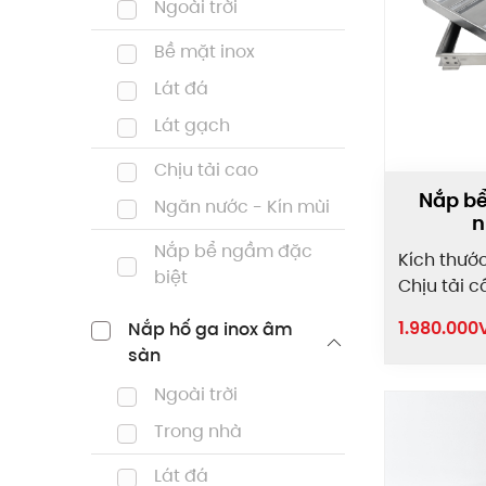
Ngoài trời
Bề mặt inox
Lát đá
Lát gạch
Chịu tải cao
Nắp bể
Ngăn nước - Kín mùi
n
Nắp bể ngầm đặc
Kích thướ
biệt
Chịu tải c
1.980.000
Nắp hố ga inox âm
sàn
Ngoài trời
Trong nhà
Lát đá