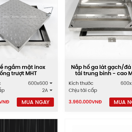
ể ngầm mặt inox
Nắp hố ga lát gạch/đá
ống trượt MHT
tải trung bình - cao 
c
600x600
Kích thước
600x
ấp
2A
Chịu tải cấp
MUA NGAY
MUA N
VNĐ
3.960.000
VNĐ