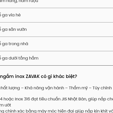
ầm hàng, hầm rượu
 ga vỉa hè
 ga sân vườn
 ga trong nhà
ố ga dưới tầng hầm
ngầm inox ZAVAK có gì khác biệt?
 chất lượng – Khả năng vận hành – Thẩm mỹ – Tùy chỉnh 
04 hoặc Inox 316 đạt tiêu chuẩn JIS Nhật Bản, giúp nắp c
ẩm ướt
ng chính xác bằng máy móc hiện đại giúp nắp kín khít vớ