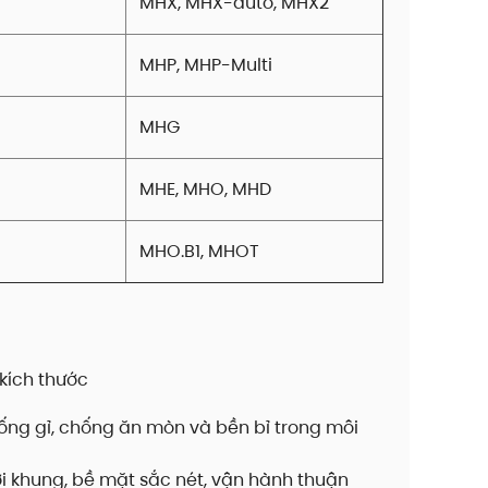
MHX, MHX-auto, MHX2
MHP, MHP-Multi
MHG
MHE, MHO, MHD
MHO.B1, MHOT
kích thước
hống gỉ, chống ăn mòn và bền bỉ trong môi
i khung, bề mặt sắc nét, vận hành thuận