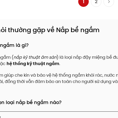
1
2
ỏi thường gặp về Nắp bể ngầm
ngầm là gì?
ngầm (
nắp kỹ thuật âm sàn
) là loại nắp đậy miệng bể 
oặc
hệ thống kỹ thuật ngầm
.
 giúp che kín và bảo vệ hệ thống ngầm khỏi rác, nước 
i, đồng thời vẫn đảm bảo an toàn cho người sử dụng và
ọn loại nắp bể ngầm nào?