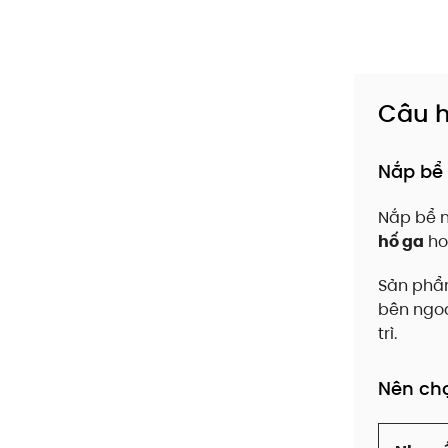
Câu h
Nắp bể 
Nắp bể 
hố ga
h
Sản phẩm
bên ngoà
trì.
Nên ch