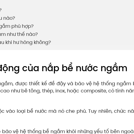
?
u nào?
ngầm phù hợp?
ầm như thế nào?
au khi hư hỏng không?
 động của nắp bể nước ngầm
gầm, được thiết kế để đậy và bảo vệ hệ thống ngầm b
 cao như bê tông, thép, inox, hoặc composite, có tính n
c vào loại bể nước mà nó che phủ. Tuy nhiên, chức nă
 bảo vệ hệ thống bể ngầm khỏi những yếu tố bên ngoài