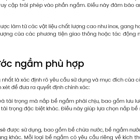
ruy cập trái phép vào phần ngầm. Điều này đảm bảo a
ợc làm từ các vật liệu chất lượng cao như inox, gang 
ng lượng của các phương tiện giao thông hoặc tác độn
ước ngầm phù hợp
nhất là xác định rõ yêu cầu sử dụng và mục đích của cô
 xét để đưa ra quyết định chính xác:
và tải trọng mà nắp bể ngầm phải chịu, bao gồm lưu l
c tải trọng đặc biệt khác. Điều này giúp lựa chọn nắp b
sẽ được sử dụng, bao gồm bể chứa nước, bể ngầm nước
g khác. Mỗi loại bể ngầm có yêu cầu riêng về kích th