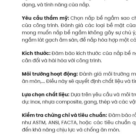
dạng, và tính năng của nắp.
Yêu cầu thẩm mỹ:
Chọn
nắp bể ngầm sao ch
của công trình. Đánh giá các loại bề mặt c
mong muốn nắp bể ngầm không gây sự chú ý, 
ngầm lát gạch âm sàn, để nắp hòa hợp một các
Kích thước:
Đảm bảo kích thước của nắp bể n
cân đối và hài hòa với công trình.
Môi trường hoạt động:
Đánh giá môi trường mà
ăn mòn,…. Điều này sẽ quyết định chất liệu và 
Lựa chọn chất liệu:
Dựa trên yêu cầu và môi t
dụ: inox, nhựa composite, gang, thép và các vật
Kiểm tra chứng chỉ và tiêu chuẩn:
Đảm bảo rằ
như ASTM, ANSI, FACTA, hoặc các tiêu chuẩn q
đến khả năng chịu lực và chống ăn mòn.