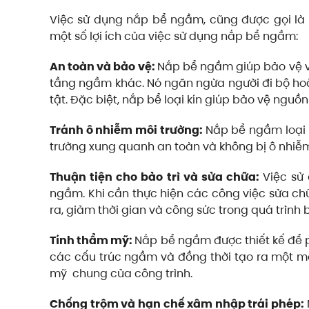
Việc sử dụng nắp bể ngầm, cũng được gọi là n
một số lợi ích của việc sử dụng nắp bể ngầm:
An toàn và bảo vệ:
Nắp bể ngầm giúp bảo vệ v
tầng ngầm khác. Nó ngăn ngừa người đi bộ hoặ
tật. Đặc biệt, nắp bể loại kín giúp bảo vệ nguồ
Tránh ô nhiễm môi trường:
Nắp bể ngầm loại 
trường xung quanh an toàn và không bị ô nhiễ
Thuận tiện cho bảo trì và sửa chữa:
Việc sử
ngầm. Khi cần thực hiện các công việc sửa ch
ra, giảm thời gian và công sức trong quá trình b
Tính thẩm mỹ:
Nắp bể ngầm được thiết kế để 
các cấu trúc ngầm và đồng thời tạo ra một mặ
mỹ chung của công trình.
Chống trộm và hạn chế xâm nhập trái phép: