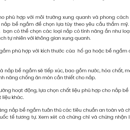
o phù hợp với môi trường xung quanh và phong cách k
ủa nắp bể ngầm để chọn lựa tùy theo yêu cầu thẩm mỹ.
bạn có thể chọn các loại nắp có tính năng ẩn như loạ
h tự nhiên với không gian xung quanh.
gầm phù hợp với kích thước của hố ga hoặc bể ngầm đ
 nắp bể ngầm sẽ tiếp xúc, bao gồm nước, hóa chất, m
tính năng chống ăn mòn cần thiết cho nắp.
rường hoạt động, lựa chọn chất liệu phù hợp cho nắp bể
 liệu khác.
ng nắp bể ngầm tuân thủ các tiêu chuẩn an toàn và ch
uốc tế tương tự. Xem xét cả chứng chỉ và chứng nhận 