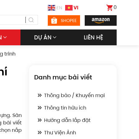
0
VI
EN
SHOPEE
N
DỰ ÁN
LIÊN HỆ
g trình
hí
Danh mục bài viết
Thông báo / Khuyến mại
Thông tin hữu ích
dựng. Sản
Hướng dẫn lắp đặt
 bài viết
 chọn nắp
Thư Viện Ảnh