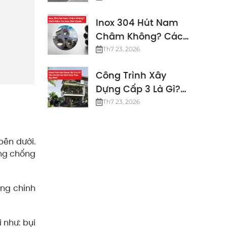
Định Mới Nhất
Inox 304 Hút Nam
Châm Không? Cách
Kiểm Tra Inox 304
Th7 23, 2026
Chuẩn
Công Trình Xây
Dựng Cấp 3 Là Gì?
Các Tiêu Chuẩn
Th7 23, 2026
Công Trình Cấp 3
ên dưới.
ăng chống
ng chính
 như: bụi