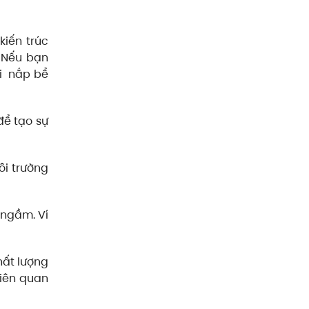
iến trúc
 Nếu bạn
i nắp bể
ể tạo sự
ôi trường
 ngầm. Ví
ất lượng
liên quan