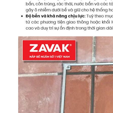
bẩn, côn trùng, rác thải, nước bẩn và các 
gây ô nhiễm dưới bể và giữ cho hệ thống hoạ
Độ bền và khả năng chịu lực
: Tuỳ theo mụ
từ các phương tiện giao thông hoặc khối l
cao và duy trì sự ổn định trong thời gian d