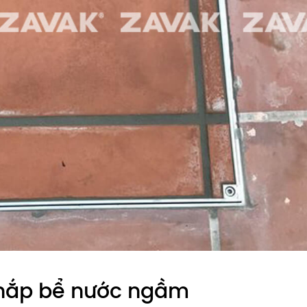
g nắp bể nước ngầm