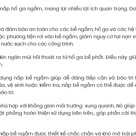
ắp hố ga ngầm, mang lại nhiều lợi ích quan trọng. Dư
à đảm bảo an toàn cho các bể ngầm, hố ga và các hệ 
c phương tiện rơi vào bể ngầm, giảm nguy cơ tai nạn 
n nước sạch cho các công trình.
kín ng
ăn
mùi hôi thoát ra từ hố ga bể phốt. Điều này gi
m.
 dụng nắp bể ngầm giúp dễ dàng tiếp cận và bảo trì 
ữa, vệ sinh hoặc kiểm tra, nắp bể ngầm có thể được d
ảo trì.
phù hợp với không gian môi trường xung quanh, Nó giúp
t phẳng hoàn thiện sử dụng bên trên., góp phần cải t
Nắp bể ngầm được thiết kế chắc chắn và khó mở trái p