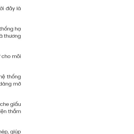
ới đây là
thống hạ
và thương
ữ cho môi
hệ thống
ễ dàng mở
 che giấu
hiện thẩm
hép, giúp