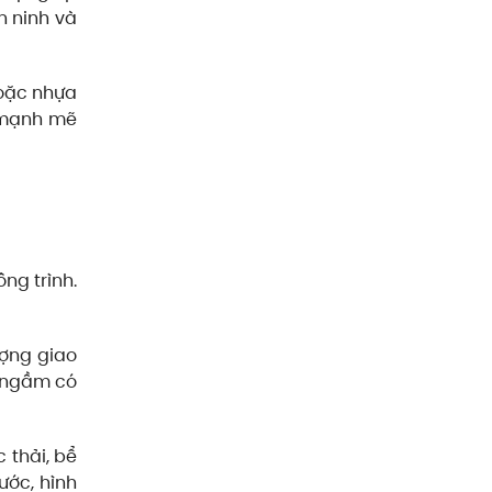
n ninh và
hoặc nhựa
g mạnh mẽ
ng trình.
ượng giao
ể ngầm có
 thải, bể
ước, hình