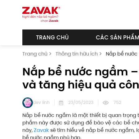
Skip to main content
TRANG CHỦ
CÁC SẢN PHẨ
Trang chủ
Thông tin hữu ích
Nắp bể nước n
Nắp bể nước ngầm – G
và tăng hiệu quả côn
dev linh
23/05/2023
752
Nắp bể nước ngầm là một thiết bị quan trọng 
phẩm này được sử dụng để bảo vệ các bể chứa 
này,
Zavak
sẽ tìm hiểu về nắp bể nước ngầm, l
bể nước ngầm phù hợp.