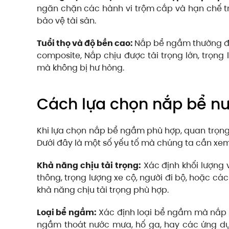
ngăn chặn các hành vi trộm cắp và hạn chế t
bảo vệ tài sản.
Tuổi thọ và độ bền cao:
Nắp bể ngầm thường đư
composite, Nắp c
hịu được tải trọng lớn, trọ
mà không bị hư hỏng.
Cách lựa chọn nắp bể n
Khi lựa chọn nắp bể ngầm phù hợp, quan trọng 
Dưới đây là một số yếu tố mà chúng ta cần xem
Khả năng chịu tải trọng:
Xác định khối lượng 
thông, trọng lượng xe cộ, người đi bộ, hoặc cá
khả năng chịu tải trọng phù hợp.
Loại bể ngầm:
Xác định loại bể ngầm mà nắp 
ngầm thoát nước mưa, hố ga, hay các ứng dụn