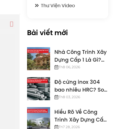
Thư Viện Video
Bài viết mới
Nhà Công Trình Xây
Dựng Cấp 1 Là Gì?
Tiêu Chí Và Quy
Th8 06, 2026
Định
Độ cứng inox 304
bao nhiêu HRC? So
sánh độ cứng thép
Th8 03, 2026
& inox
Hiểu Rõ Về Công
Trình Xây Dựng Cấp
2 Là Gì Theo Quy
Th7 28, 2026