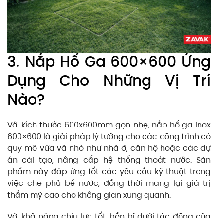
3. Nắp Hố Ga 600×600 Ứng
Dụng Cho Những Vị Trí
Nào?
Với kích thước 600x600mm gọn nhẹ, nắp hố ga inox
600×600 là giải pháp lý tưởng cho các công trình có
quy mô vừa và nhỏ như nhà ở, căn hộ hoặc các dự
án cải tạo, nâng cấp hệ thống thoát nước. Sản
phẩm này đáp ứng tốt các yêu cầu kỹ thuật trong
việc che phủ bể nước, đồng thời mang lại giá trị
thẩm mỹ cao cho không gian xung quanh.
Với khả năng chịu lực tốt, bền bỉ dưới tác động của