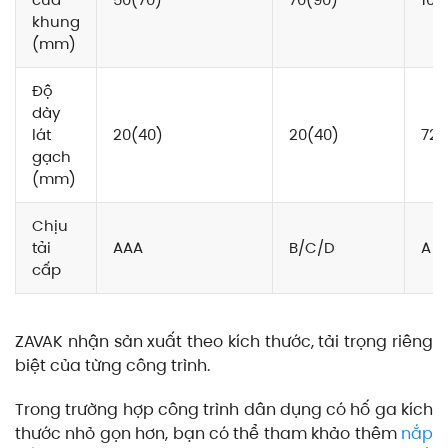
khung
(mm)
Độ
dày
lát
20(40)
20(40)
72
gạch
(mm)
Chịu
tải
AAA
B/C/D
A
cấp
ZAVAK nhận sản xuất theo kích thước, tải trọng riêng
biệt của từng công trình.
Trong trường hợp công trình dân dụng có hố ga kích
thước nhỏ gọn hơn, bạn có thể tham khảo thêm
nắp