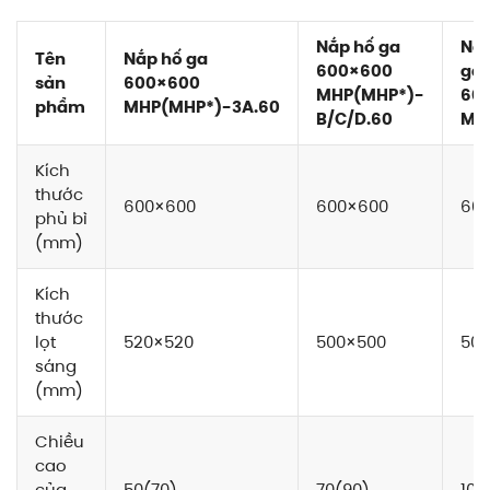
Nắp hố ga
Nắp
Tên
Nắp hố ga
600×600
ga
sản
600×600
MHP(MHP*)-
60
phẩm
MHP(MHP*)-3A.60
B/C/D.60
MH
Kích
thước
600×600
600×600
60
phủ bì
(mm)
Kích
thước
lọt
520×520
500×500
50
sáng
(mm)
Chiều
cao
của
50(70)
70(90)
100