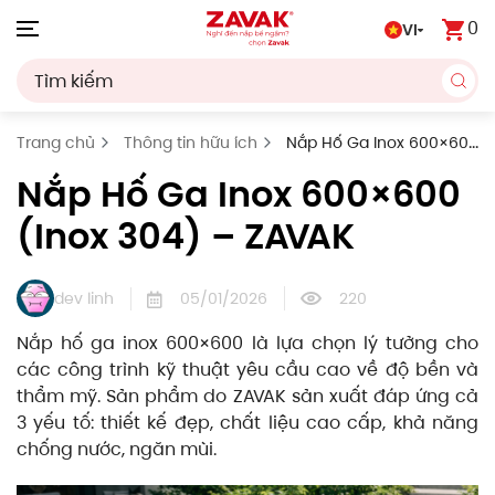
0
VI
Skip to main content
Trang chủ
Thông tin hữu ích
Nắp Hố Ga Inox 600×600
(Inox 304) – ZAVAK
Nắp Hố Ga Inox 600×600
(Inox 304) – ZAVAK
dev linh
05/01/2026
220
Nắp hố ga inox 600×600 là lựa chọn lý tưởng cho
các công trình kỹ thuật yêu cầu cao về độ bền và
thẩm mỹ. Sản phẩm do ZAVAK sản xuất đáp ứng cả
3 yếu tố: thiết kế đẹp, chất liệu cao cấp, khả năng
chống nước, ngăn mùi.