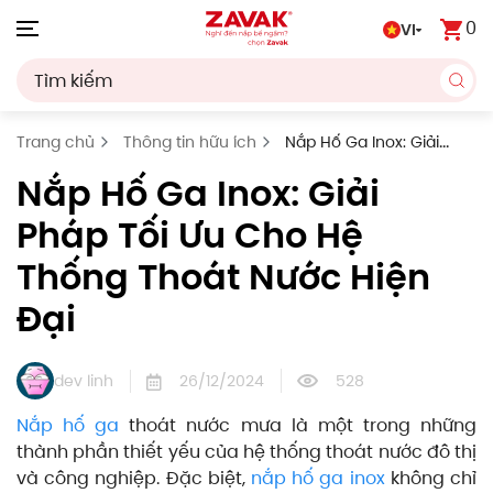
0
VI
Skip to main content
Trang chủ
Thông tin hữu ích
Nắp Hố Ga Inox: Giải
Pháp Tối Ưu Cho Hệ Thống Thoát Nước Hiện Đại
Nắp Hố Ga Inox: Giải
Pháp Tối Ưu Cho Hệ
Thống Thoát Nước Hiện
Đại
dev linh
26/12/2024
528
Nắp hố ga
thoát nước mưa là một trong những
thành phần thiết yếu của hệ thống thoát nước đô thị
và công nghiệp. Đặc biệt,
nắp hố ga inox
không chỉ