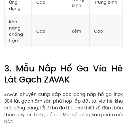
ứng
Cao
Trung bình
bình
dụng
Khả
năng
Cao
Kém
Cao
chống
trộm
3. Mẫu Nắp Hố Ga Vỉa Hè
Lát Gạch ZAVAK
ZAVAK chuyên cung cấp các dòng nắp hố ga inox
304 lát gạch âm sàn phù hợp lắp đặt tại vỉa hè, khu
vực công cộng, lối đi bộ đô thị,… với thiết kế đảm bảo
thẩm mỹ, an toàn, bền bỉ. Một số dòng sản phẩm nổi
bật: