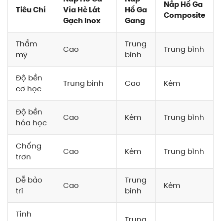
Nắp Hố Ga
Tiêu Chí
Vỉa Hè Lát
Hố Ga
Composite
Gạch Inox
Gang
Thẩm
Trung
Cao
Trung bình
mỹ
bình
Độ bền
Trung bình
Cao
Kém
cơ học
Độ bền
Cao
Kém
Trung bình
hóa học
Chống
Cao
Kém
Trung bình
trơn
Dễ bảo
Trung
Cao
Kém
trì
bình
Tính
Trung