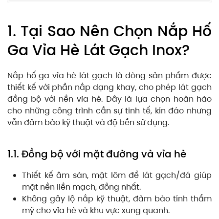
1. Tại Sao Nên Chọn Nắp Hố
Ga Vỉa Hè Lát Gạch Inox?
Nắp hố ga vỉa hè lát gạch là dòng sản phẩm được
thiết kế với phần nắp dạng khay, cho phép lát gạch
đồng bộ với nền vỉa hè. Đây là lựa chọn hoàn hảo
cho những công trình cần sự tinh tế, kín đáo nhưng
vẫn đảm bảo kỹ thuật và độ bền sử dụng.
1.1. Đồng bộ với mặt đường và vỉa hè
Thiết kế âm sàn, mặt lõm để lát gạch/đá giúp
mặt nền liền mạch, đồng nhất.
Không gây lộ nắp kỹ thuật, đảm bảo tính thẩm
mỹ cho vỉa hè và khu vực xung quanh.