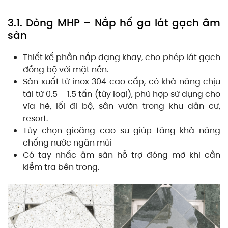
3.1. Dòng MHP – Nắp hố ga lát gạch âm
sàn
Thiết kế phần nắp dạng khay, cho phép lát gạch
đồng bộ với mặt nền.
Sản xuất từ inox 304 cao cấp, có khả năng chịu
tải từ 0.5 – 1.5 tấn (tùy loại), phù hợp sử dụng cho
vỉa hè, lối đi bộ, sân vườn trong khu dân cư,
resort.
Tùy chọn gioăng cao su giúp tăng khả năng
chống nước ngăn mùi
Có tay nhấc âm sàn hỗ trợ đóng mở khi cần
kiểm tra bên trong.