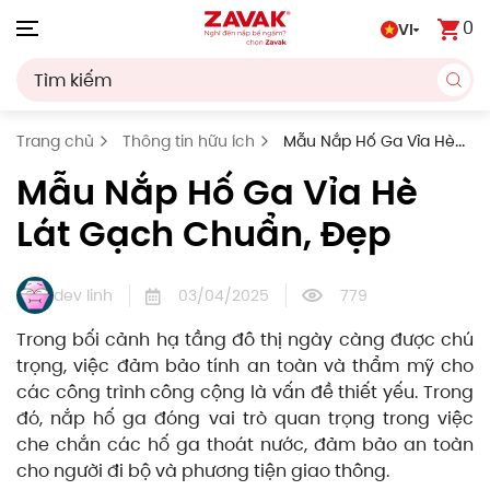
0
VI
Skip to main content
Trang chủ
Thông tin hữu ích
Mẫu Nắp Hố Ga Vỉa Hè
Lát Gạch Chuẩn, Đẹp
Mẫu Nắp Hố Ga Vỉa Hè
Lát Gạch Chuẩn, Đẹp
dev linh
03/04/2025
779
Trong bối cảnh hạ tầng đô thị ngày càng được chú
trọng, việc đảm bảo tính an toàn và thẩm mỹ cho
các công trình công cộng là vấn đề thiết yếu. Trong
đó, nắp hố ga đóng vai trò quan trọng trong việc
che chắn các hố ga thoát nước, đảm bảo an toàn
cho người đi bộ và phương tiện giao thông.