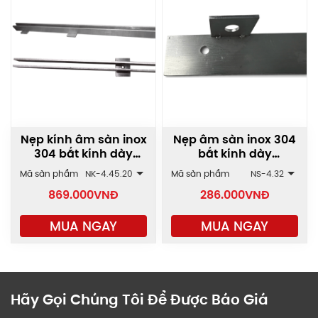
Nẹp kính âm sàn inox
Nẹp âm sàn inox 304
304 bắt kính dày
bắt kính dày
10/12mm NK
10/12mm NS
Mã sản phẩm
NK-4.45.20
Mã sản phẩm
NS-4.32
869.000
VNĐ
286.000
VNĐ
MUA NGAY
MUA NGAY
Hãy Gọi Chúng Tôi Để Được Báo Giá