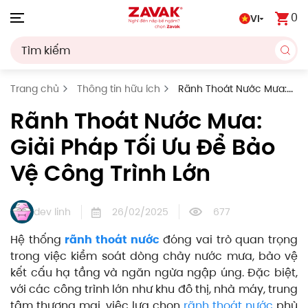
0
VI
Skip to main content
Trang chủ
Thông tin hữu ích
Rãnh Thoát Nước Mưa:
Giải Pháp Tối Ưu Để Bảo Vệ Công Trình Lớn
Rãnh Thoát Nước Mưa:
Giải Pháp Tối Ưu Để Bảo
Vệ Công Trình Lớn
dev linh
26/02/2025
677
Hệ thống
rãnh thoát nước
đóng vai trò quan trọng
trong việc kiểm soát dòng chảy nước mưa, bảo vệ
kết cấu hạ tầng và ngăn ngừa ngập úng. Đặc biệt,
với các công trình lớn như khu đô thị, nhà máy, trung
tâm thương mại, việc lựa chọn
rãnh thoát nước
phù