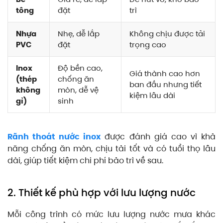
tông
đặt
trì
Nhựa
Nhẹ, dễ lắp
Không chịu được tải
PVC
đặt
trọng cao
Inox
Độ bền cao,
Giá thành cao hơn
(thép
chống ăn
ban đầu nhưng tiết
không
mòn, dễ vệ
kiệm lâu dài
gỉ)
sinh
Rãnh thoát nước inox
được đánh giá cao vì khả
năng chống ăn mòn, chịu tải tốt và có tuổi thọ lâu
dài, giúp tiết kiệm chi phí bảo trì về sau.
2. Thiết kế phù hợp với lưu lượng nước
Mỗi công trình có mức lưu lượng nước mưa khác