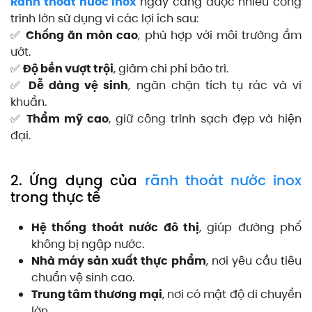
Rãnh thoát nước inox
ngày càng được nhiều công
trình lớn sử dụng vì các lợi ích sau:
✅
Chống ăn mòn cao
, phù hợp với môi trường ẩm
ướt.
✅
Độ bền vượt trội
, giảm chi phí bảo trì.
✅
Dễ dàng vệ sinh
, ngăn chặn tích tụ rác và vi
khuẩn.
✅
Thẩm mỹ cao
, giữ công trình sạch đẹp và hiện
đại.
2. Ứng dụng của
rãnh thoát nước inox
trong thực tế
Hệ thống thoát nước đô thị
, giúp đường phố
không bị ngập nước.
Nhà máy sản xuất thực phẩm
, nơi yêu cầu tiêu
chuẩn vệ sinh cao.
Trung tâm thương mại
, nơi có mật độ di chuyển
lớn.