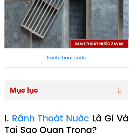
Rãnh thoát nước
Mục lục
I.
Rãnh Thoát Nước
Là Gì Và
Tại Sao Quan Trọng?