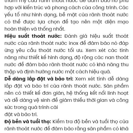
thẩm mỹ của rãnh thoát nước để đảm bảo nó phù
hợp với kiến trúc và phong cách của công trình. Các
yếu tố như hình dạng, bề mặt của rãnh thoát nước
có thể được lựa chọn để tạo nên một diện mạo
hoàn thiện và thống nhất.
Hiệu suất thoát nước:
Đánh giá hiệu suất thoát
nước của rãnh thoát nước inox để đảm bảo nó đáp
ứng yêu cầu thoát nước tối ưu. Xem xét các tính
năng như thiết kế hình dạng, độ rộng các nan thoát
nước để đảm bảo rãnh thoát nước có khả năng thu
thập và định hướng nước một cách hiệu quả.
Dễ dàng lắp đặt và bảo trì:
Xem xét tính dễ dàng
lắp đặt và bảo trì của rãnh thoát nước. Sản phẩm
nên có thiết kế đơn giản, hệ thống kết nối linh hoạt
và dễ dàng vệ sinh để giảm thiểu thời gian và công
sức trong quá trình cài
đặt và bảo trì.
Độ bền và tuổi thọ:
Kiểm tra độ bền và tuổi thọ của
rãnh thoát nước để đảm bảo rằng sản phẩm có khả