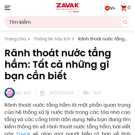
0
VI
Skip to main content
Trang chủ
Thông tin hữu ích
Rãnh thoát nước tầng
hầm: Tất cả những gì bạn cần biết
Rãnh thoát nước tầng
hầm: Tất cả những gì
bạn cần biết
dev linh
28/05/2023
1145
Rãnh thoát nước tầng hầm là một phần quan trọng
của hệ thống xử lý nước thải trong các tòa nhà cao
tầng và các công trình dân dụng. Nếu bạn đang tìm
kiếm thông tin về rãnh thoát nước tầng hầm, bài viết
này
Zavak
sẽ giúp mọi người hiểu rõ hơn về tính