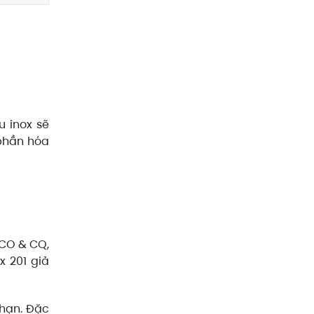
u inox sẽ
 phần hóa
 CO & CQ,
x 201 giả
 hạn. Đặc