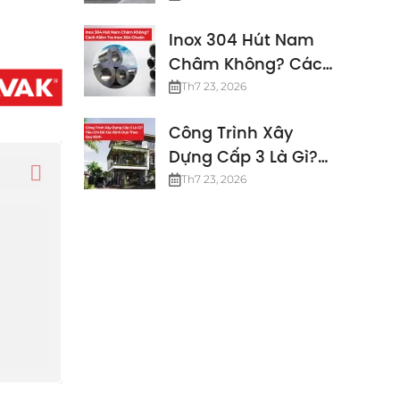
Định Mới Nhất
Inox 304 Hút Nam
Châm Không? Cách
Kiểm Tra Inox 304
Th7 23, 2026
Chuẩn
Công Trình Xây
Dựng Cấp 3 Là Gì?
Các Tiêu Chuẩn
Th7 23, 2026
Công Trình Cấp 3