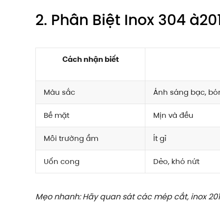
2. Phân Biệt Inox 304 à2
Cách nhận biết
Màu sắc
Ánh sáng bạc, bó
Bề mặt
Mịn và đều
Môi trường ẩm
Ít gỉ
Uốn cong
Dẻo, khó nứt
Mẹo nhanh: Hãy quan sát các mép cắt, inox 20