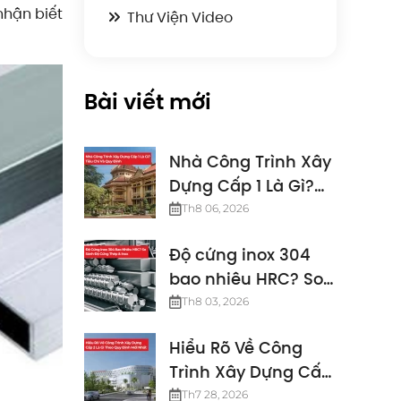
nhận biết
Thư Viện Video
Bài viết mới
Nhà Công Trình Xây
Dựng Cấp 1 Là Gì?
Tiêu Chí Và Quy
Th8 06, 2026
Định
Độ cứng inox 304
bao nhiêu HRC? So
sánh độ cứng thép
Th8 03, 2026
& inox
Hiểu Rõ Về Công
Trình Xây Dựng Cấp
2 Là Gì Theo Quy
Th7 28, 2026