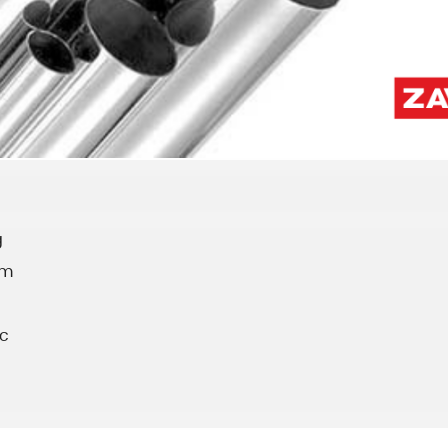
g
âm
ọc