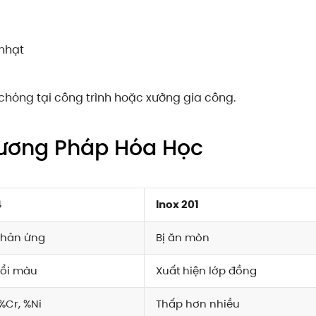
 nhạt
chóng tại công trình hoặc xưởng gia công.
hương Pháp Hóa Học
4
Inox 201
phản ứng
Bị ăn mòn
ổi màu
Xuất hiện lớp đồng
 %Cr, %Ni
Thấp hơn nhiều