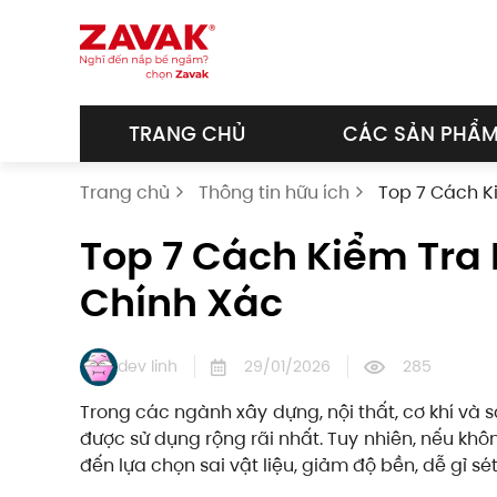
Skip to main content
TRANG CHỦ
CÁC SẢN PHẨ
Trang chủ
Thông tin hữu ích
Top 7 Cách Ki
Top 7 Cách Kiểm Tra 
Chính Xác
dev linh
29/01/2026
285
Trong các ngành xây dựng, nội thất, cơ khí và s
được sử dụng rộng rãi nhất. Tuy nhiên, nếu khôn
đến lựa chọn sai vật liệu, giảm độ bền, dễ gỉ sét 