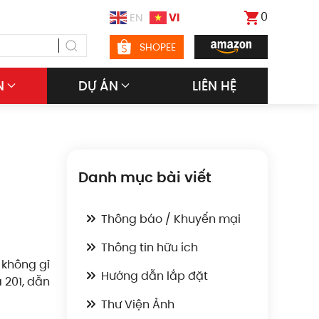
0
VI
EN
SHOPEE
N
DỰ ÁN
LIÊN HỆ
Danh mục bài viết
Thông báo / Khuyến mại
Thông tin hữu ích
 không gỉ
Hướng dẫn lắp đặt
 201, dẫn
Thư Viện Ảnh