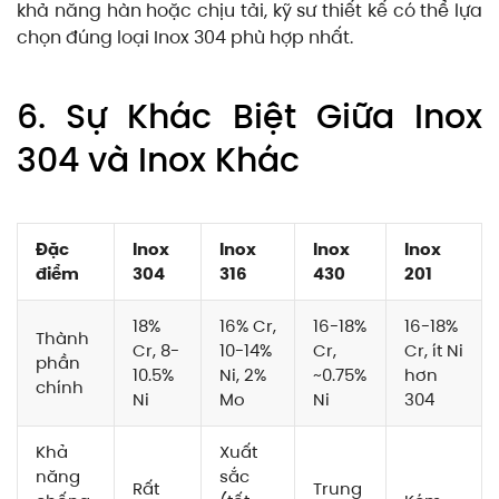
khả năng hàn hoặc chịu tải, kỹ sư thiết kế có thể lựa
chọn đúng loại Inox 304 phù hợp nhất.
6. Sự Khác Biệt Giữa Inox
304 và Inox Khác
Đặc
Inox
Inox
Inox
Inox
điểm
304
316
430
201
18%
16% Cr,
16-18%
16-18%
Thành
Cr, 8-
10-14%
Cr,
Cr, ít Ni
phần
10.5%
Ni, 2%
~0.75%
hơn
chính
Ni
Mo
Ni
304
Khả
Xuất
năng
sắc
Rất
Trung