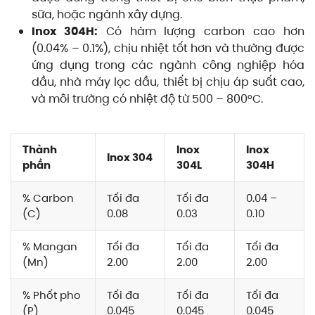
sữa, hoặc ngành xây dựng.
Inox 304H:
Có hàm lượng carbon cao hơn
(0.04% – 0.1%), chịu nhiệt tốt hơn và thường được
ứng dụng trong các ngành công nghiệp hóa
dầu, nhà máy lọc dầu, thiết bị chịu áp suất cao,
và môi trường có nhiệt độ từ 500 – 800°C.
Thành
Inox
Inox
Inox 304
phần
304L
304H
% Carbon
Tối đa
Tối đa
0.04 –
(C)
0.08
0.03
0.10
% Mangan
Tối đa
Tối đa
Tối đa
(Mn)
2.00
2.00
2.00
% Phốt pho
Tối đa
Tối đa
Tối đa
(P)
0.045
0.045
0.045