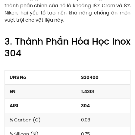
thành phần chính của nó là khoảng 18% Crom và 8%
Niken, hai yếu tố tạo nên khả năng chống ăn mòn
vượt trội cho vật liệu này.
3. Thành Phần Hóa Học Inox
304
UNS No
S30400
EN
1.4301
AISI
304
% Carbon (C)
0.08
% Silicon (Si)
0.75