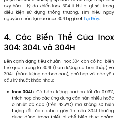
oxy hóa – lý do khiến inox 304 ít khi bị gỉ sét trong
điều kiện sử dụng thông thường. Tìm hiểu ngay
nguyên nhân tại sao inox 304 bị gỉ set
Tại Đây
.
4. Các Biến Thể Của Inox
304: 304L và 304H
Bên cạnh dạng tiêu chuẩn, Inox 304 còn có hai biến
thể quan trọng là 304L (hàm lượng carbon thấp) và
304H (hàm lượng carbon cao), phù hợp với các yêu
cầu kỹ thuật khác nhau:
Inox 304L:
Có hàm lượng carbon tối đa 0.03%,
thích hợp cho các ứng dụng cần hàn nhiều hoặc
ở nhiệt độ cao (trên 425°C) mà không sợ hiện
tượng kết tủa cacbua gây ăn mòn. 304L thường
được dùng trong thiết bị chế biến thực phẩm,