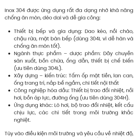
Inox 304 được ứng dụng rất đa dạng nhờ khả năng
chống ăn mòn, dẻo dai và dễ gia công:
Thiết bị bếp và gia dụng: Dao kéo, nồi chảo,
chậu rửa, mặt bàn bếp (dùng 304L vì dễ hàn và
chống ăn mòn tốt).
Ngành thực phẩm – dược phẩm: Dây chuyền
sản xuất, bồn chứa, ống dẫn, thiết bị chế biến
(ưu tiên dùng 304L).
Xây dựng – kiến trúc: Tấm ốp mặt tiền, lan can,
ống trang trí, nắp bể ngầm, chi tiết nội thất
Công nghiệp hóa dầu: Thiết bị trao đổi nhiệt, nồi
hơi, bồn áp lực, đường ống (ưu tiên dùng 304H).
Ứng dụng khác: Lò hơi, bộ trao đổi nhiệt, kết cấu
chịu lực, các chi tiết trong môi trường khắc
nghiệt.
Tùy vào điều kiện môi trường và yêu cầu về nhiệt độ,