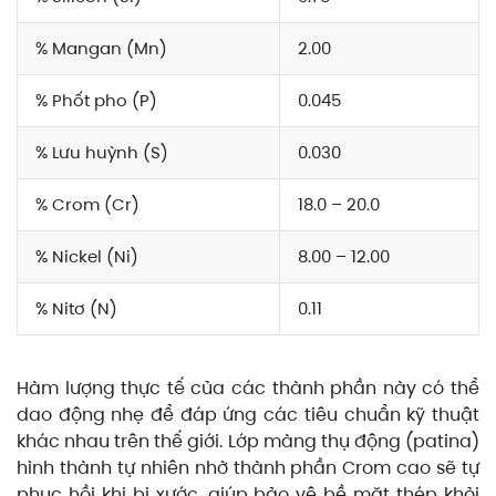
% Mangan (Mn)
2.00
% Phốt pho (P)
0.045
% Lưu huỳnh (S)
0.030
% Crom (Cr)
18.0 – 20.0
% Nickel (Ni)
8.00 – 12.00
% Nitơ (N)
0.11
Hàm lượng thực tế của các thành phần này có thể
dao động nhẹ để đáp ứng các tiêu chuẩn kỹ thuật
khác nhau trên thế giới. Lớp màng thụ động (patina)
hình thành tự nhiên nhờ thành phần Crom cao sẽ tự
phục hồi khi bị xước, giúp bảo vệ bề mặt thép khỏi