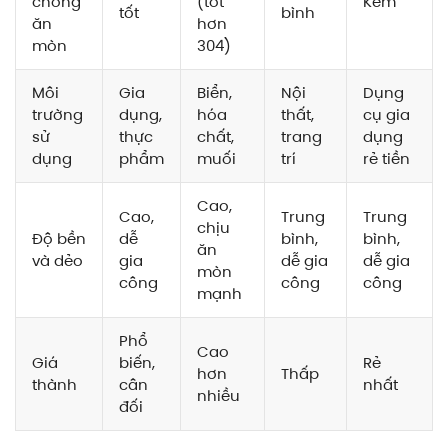
chống
(tốt
Kém
tốt
bình
ăn
hơn
mòn
304)
Môi
Gia
Biển,
Nội
Dụng
trường
dụng,
hóa
thất,
cụ gia
sử
thực
chất,
trang
dụng
dụng
phẩm
muối
trí
rẻ tiền
Cao,
Cao,
Trung
Trung
chịu
Độ bền
dễ
bình,
bình,
ăn
và dẻo
gia
dễ gia
dễ gia
mòn
công
công
công
mạnh
Phổ
Cao
Giá
biến,
Rẻ
hơn
Thấp
thành
cân
nhất
nhiều
đối