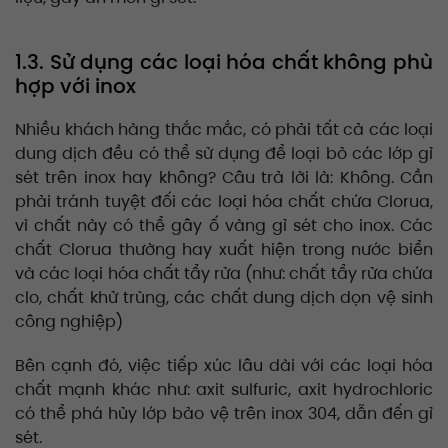
1.3. Sử dụng các loại hóa chất không phù
hợp với inox
Nhiều khách hàng thắc mắc, có phải tất cả các loại
dung dịch đều có thể sử dụng để loại bỏ các lớp gỉ
sét trên inox hay không? Câu trả lời là: Không. Cần
phải tránh tuyệt đối các loại hóa chất chứa Clorua,
vì chất này có thể gây ố vàng gỉ sét cho inox. Các
chất Clorua thường hay xuất hiện trong nước biển
và các loại hóa chất tẩy rửa (như: chất tẩy rửa chứa
clo, chất khử trùng, các chất dung dịch dọn vệ sinh
công nghiệp)
Bên cạnh đó, việc tiếp xúc lâu dài với các loại hóa
chất mạnh khác như: axit sulfuric, axit hydrochloric
có thể phá hủy lớp bảo vệ trên inox 304, dẫn đến gỉ
sét.