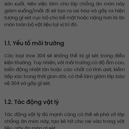
sản xuất. Nên việc làm cho lớp chống ăn mòn này
giảm xuống/mất đi sẽ tạo ra oxi hóa và gây ra hiện
tượng gỉ sét cục bộ cho bề mặt hoặc nặng hơn là ăn
mòn toàn bộ vật liệu tại vị trí đó.
1.1. Yếu tố môi trường
Các loại inox 304 sẽ không thể bị gỉ sét trong điều
kiện thường. Tuy nhiên, với môi trường có độ ẩm cao,
biến động nhiệt lớn hoặc các chất có tính axit, kiềm
tiếp xúc trong thời gian dài, có thể làm giảm lớp bảo
vệ 304 và gây gỉ sét.
1.2. Tác động vật lý
Tác động vật lý đủ mạnh cũng có thể sẽ phá vỡ lớp
chống ăn mòn này, tạo kẽ hở cho oxi vào trong vật
liệu, gây ăn mòn gỉ sét.