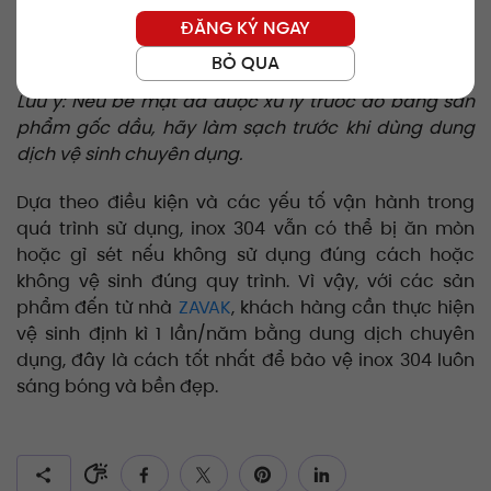
Bước 2: Lau bề mặt cho đến khi sạch và khô hoàn
ĐĂNG KÝ NGAY
toàn.
BỎ QUA
Lưu ý: Nếu bề mặt đã được xử lý trước đó bằng sản
phẩm gốc dầu, hãy làm sạch trước khi dùng dung
dịch vệ sinh chuyên dụng.
Dựa theo điều kiện và các yếu tố vận hành trong
quá trình sử dụng, inox 304 vẫn có thể bị ăn mòn
hoặc gỉ sét nếu không sử dụng đúng cách hoặc
không vệ sinh đúng quy trình. Vì vậy, với các sản
phẩm đến từ nhà
ZAVAK
, khách hàng cần thực hiện
vệ sinh định kì 1 lần/năm bằng dung dịch chuyên
dụng, đây là cách tốt nhất để bảo vệ inox 304 luôn
sáng bóng và bền đẹp.