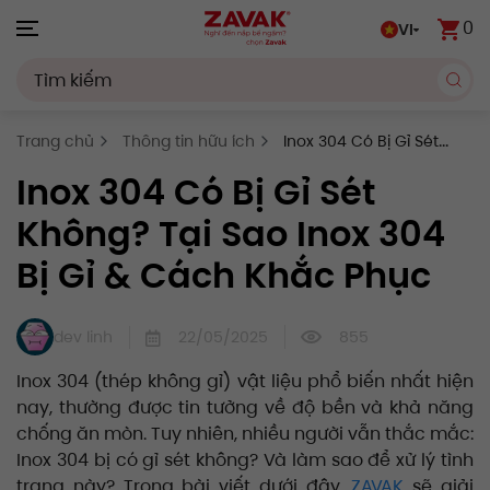
0
VI
Skip to main content
Trang chủ
Thông tin hữu ích
Inox 304 Có Bị Gỉ Sét
Không? Tại Sao Inox 304 Bị Gỉ & Cách Khắc Phục
Inox 304 Có Bị Gỉ Sét
Không? Tại Sao Inox 304
Bị Gỉ & Cách Khắc Phục
dev linh
22/05/2025
855
Inox 304 (thép không gỉ) vật liệu phổ biến nhất hiện
nay, thường được tin tưởng về độ bền và khả năng
chống ăn mòn. Tuy nhiên, nhiều người vẫn thắc mắc:
Inox 304 bị có gỉ sét không? Và làm sao để xử lý tình
trạng này? Trong bài viết dưới đây,
ZAVAK
sẽ giải