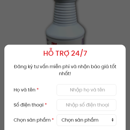
HỖ TRỢ 24/7
Đăng ký tư vấn miễn phí và nhận báo giá tốt
nhất!
Họ và tên
*
HƯỚNG DẪN SỬ DỤNG
Số điện thoại
*
Bước 1: Xịt trực tiếp sản phẩm lên bề mặt hoặc pha
Chọn sản phẩm
*
loãng vào bình xịt