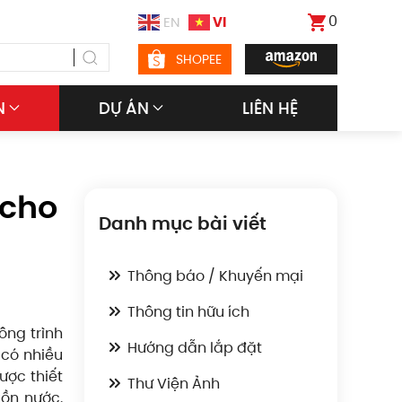
0
VI
EN
SHOPEE
N
DỰ ÁN
LIÊN HỆ
 cho
Danh mục bài viết
Thông báo / Khuyến mại
Thông tin hữu ích
ông trình
Hướng dẫn lắp đặt
 có nhiều
ợc thiết
Thư Viện Ảnh
ồn nước.