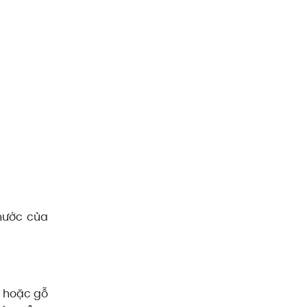
nước của
á hoặc gỗ