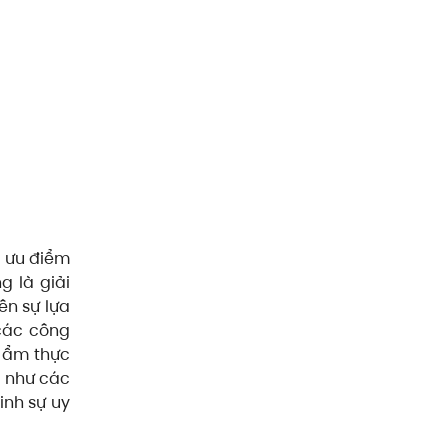
g ưu điểm
g là giải
ên sự lựa
các công
ố ẩm thực
g như các
inh sự uy