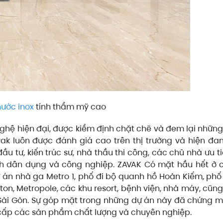
ước inox
tính thẩm mỹ cao
ghệ hiện đại, được kiểm định chặt chẽ và đem lại nhữn
k luôn được đánh giá cao trên thị trường và hiện đan
u tư, kiến trúc sư, nhà thầu thi công, các chủ nhà ưu ti
nh dân dụng và công nghiệp.
ZAVAK Có mặt hầu hết ở 
 dự án nhà ga Metro 1, phố đi bộ quanh hồ Hoàn Kiếm, ph
ton, Metropole, các khu resort, bệnh viện, nhà máy, cũn
 Sài Gòn. Sự góp mặt trong những dự án này đã chứng m
g cấp các sản phẩm chất lượng và chuyên nghiệp.