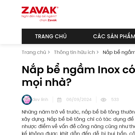
Skip to main content
TRANG CHỦ
CÁC SẢN PHẨ
Trang chủ
Thông tin hữu ích
Nắp bể ngầm 
Nắp bể ngầm Inox có 
mọi nhà?
dev linh
06/09/2024
533
Những năm trở về trước, nắp bể bê tông thườn
xây dựng. Nắp bể bê tông chỉ có tác dụng để 
nhược điểm về vấn đề công năng cũng như th
kế không được khít dẫn đến dễ bị bụi bẩn, 