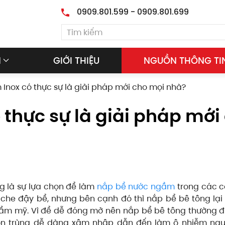
0909.801.599 - 0909.801.699
M
GIỚI THIỆU
NGUỒN THÔNG TI
Inox có thực sự là giải pháp mới cho mọi nhà?
thực sự là giải pháp mới
g là sự lựa chọn để làm
nắp bể nước ngầm
trong các c
che đậy bể, nhưng bên cạnh đó thì nắp bể bê tông lại
ẩm mỹ. Vì để dễ đóng mở nên nắp bể bê tông thường đư
côn trùng dễ dàng xâm nhập dẫn đến làm ô nhiễm ngu