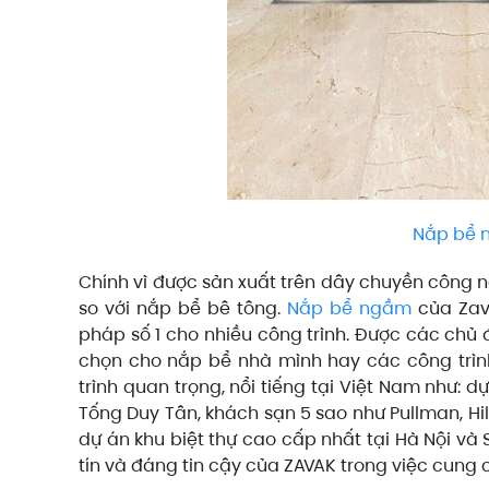
Nắp bể n
Chính vì được sản xuất trên dây chuyền công n
so với nắp bể bê tông.
Nắp bể ngầm
của Zava
pháp số 1 cho nhiều công trình. Được các chủ đầ
chọn cho nắp bể nhà mình hay các công trì
trình quan trọng, nổi tiếng tại Việt Nam như:
Tống Duy Tân, khách sạn 5 sao như Pullman, Hil
dự án khu biệt thự cao cấp nhất tại Hà Nội và
tín và đáng tin cậy của ZAVAK trong việc cun