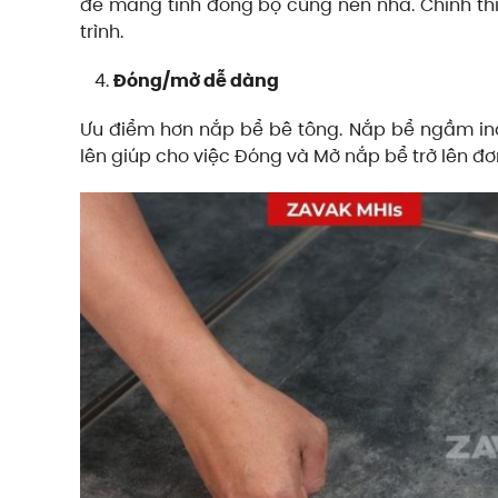
để mang tính đồng bộ cùng nền nhà. Chính thiế
trình.
Đóng/mở dễ dàng
Ưu điểm hơn nắp bể bê tông. Nắp bể ngầm ino
lên giúp cho việc Đóng và Mở nắp bể trở lên đơ