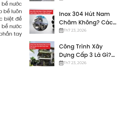
p bể nước
Định Mới Nhất
p bể luôn
Inox 304 Hút Nam
c biệt để
Châm Không? Cách
p bể nước
Kiểm Tra Inox 304
Th7 23, 2026
 phần tay
Chuẩn
Công Trình Xây
Dựng Cấp 3 Là Gì?
Các Tiêu Chuẩn
Th7 23, 2026
Công Trình Cấp 3