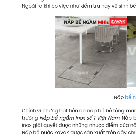
Ngoài ra khi có việc như kiểm tra hay vệ sinh b
Nắp
bể n
Chính vì những bất tiện do nắp bể bê tông man
trường
Nắp bể ngầm Inox số 1 Việt Nam
. Nắp 
Inox giải quyết được những nhược điểm của n
Nắp bể nước Zavak được sản xuất trên dây chu