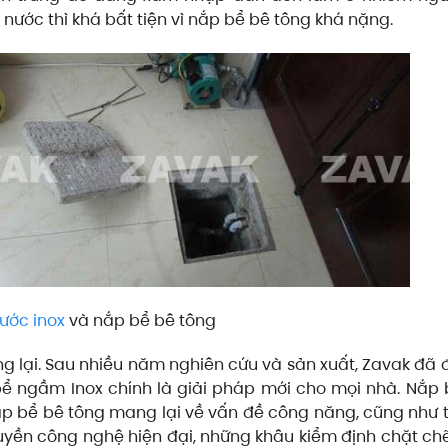
ể nước thì khá bất tiện vì nắp bể bê tông khá nặng.
ước inox
và nắp bể bê tông
g lại. Sau nhiều năm nghiên cứu và sản xuất, Zavak đã đ
bể ngầm Inox chính là giải pháp mới cho mọi nhà. Nắ
ắp bể bê tông mang lại về vấn đề công năng, cũng như
yền công nghệ hiện đại, những khâu kiểm định chặt ch