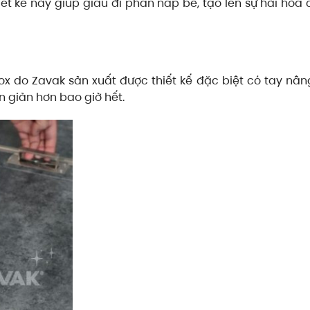
t kế này giúp giấu đi phần nắp bể, tạo lên sự hài hòa
x do Zavak sản xuất được thiết kế đặc biệt có tay nâ
n giản hơn bao giờ hết.