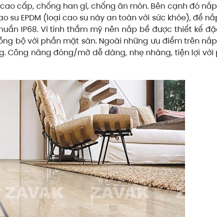
4 cao cấp, chống han gỉ, chống ăn mòn. Bên cạnh đó nắ
o su EPDM (loại cao su này an toàn với sức khỏe), để nắ
huẩn IP68. Vì tính thẩm mỹ nên nắp bể được thiết kế đặ
 đồng bộ với phần mặt sàn. Ngoài những ưu điểm trên nắ
g. Công năng đóng/mở dễ dàng, nhẹ nhàng, tiện lợi với