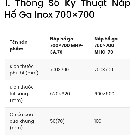
1. Thông Số Kỹ Thuật Nắp
Hố Ga Inox 700×700
Nắp hố ga
Nắp hố ga
Tên sản
700×700 MHP-
700×700
phẩm
3A.70
MHG-70
Kích thước
700×700
700×700
phủ bì (mm)
Kích thước
lọt sáng
620×620
600×600
(mm)
Chiều cao
của khung
50(70)
100
(mm)