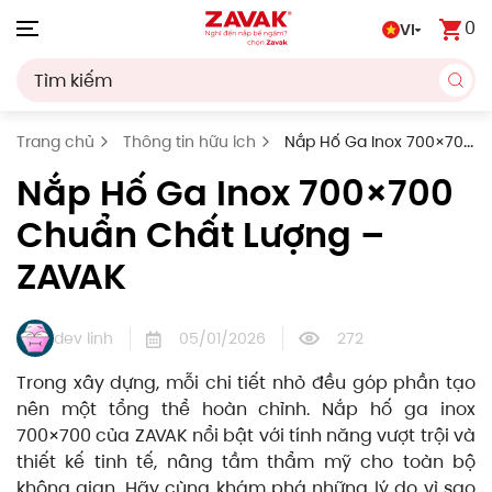
0
VI
Skip to main content
Trang chủ
Thông tin hữu ích
Nắp Hố Ga Inox 700×700
Chuẩn Chất Lượng – ZAVAK
Nắp Hố Ga Inox 700×700
Chuẩn Chất Lượng –
ZAVAK
dev linh
05/01/2026
272
Trong xây dựng, mỗi chi tiết nhỏ đều góp phần tạo
nên một tổng thể hoàn chỉnh. Nắp hố ga inox
700×700 của ZAVAK nổi bật với tính năng vượt trội và
thiết kế tinh tế, nâng tầm thẩm mỹ cho toàn bộ
không gian. Hãy cùng khám phá những lý do vì sao