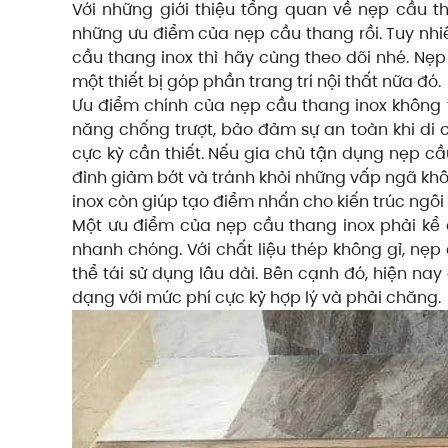
Với những giới thiệu tổng quan về nẹp cầu 
những ưu điểm của nẹp cầu thang rồi. Tuy nhi
cầu thang inox thì hãy cùng theo dõi nhé. Nẹp
một thiết bị góp phần trang trí nội thất nữa đó.
Ưu điểm chính của nẹp cầu thang inox không t
năng chống trượt, bảo đảm sự an toàn khi di ch
cực kỳ cần thiết. Nếu gia chủ tận dụng nẹp cầ
đình giảm bớt và tránh khỏi những vấp ngã khô
inox còn giúp tạo điểm nhấn cho kiến trúc ngôi
Một ưu điểm của nẹp cầu thang inox phải kể đ
nhanh chóng. Với chất liệu thép không gỉ, nẹp 
thể tái sử dụng lâu dài. Bên cạnh đó, hiện n
dạng với mức phí cực kỳ hợp lý và phải chăng.