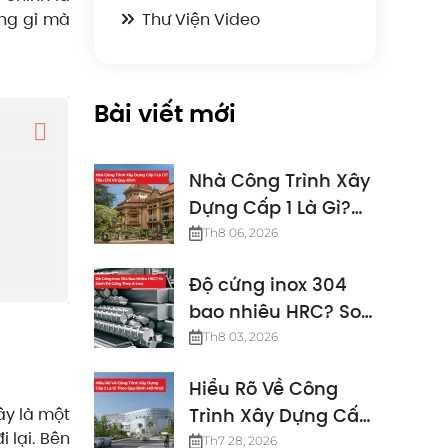
ụng gì mà
Thư Viện Video
Bài viết mới
Nhà Công Trình Xây
Dựng Cấp 1 Là Gì?
Tiêu Chí Và Quy
Th8 06, 2026
Định
Độ cứng inox 304
bao nhiêu HRC? So
sánh độ cứng thép
Th8 03, 2026
& inox
Hiểu Rõ Về Công
ây là một
Trình Xây Dựng Cấp
 lại. Bên
2 Là Gì Theo Quy
Th7 28, 2026