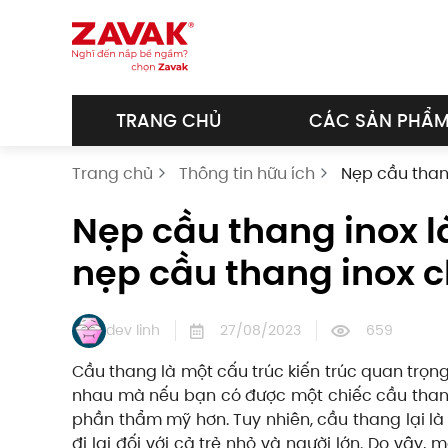
Skip to main content
TRANG CHỦ
CÁC SẢN PHẨ
Trang chủ
Thông tin hữu ích
Nẹp cầu thang
Nẹp cầu thang inox là
nẹp cầu thang inox c
dev linh
27/08/2023
659
Cầu thang là một cấu trúc kiến trúc quan trọng
nhau mà nếu bạn có được một chiếc cầu thang 
phần thẩm mỹ hơn. Tuy nhiên, cầu thang lại là 
đi lại đối với cả trẻ nhỏ và người lớn. Do vậy