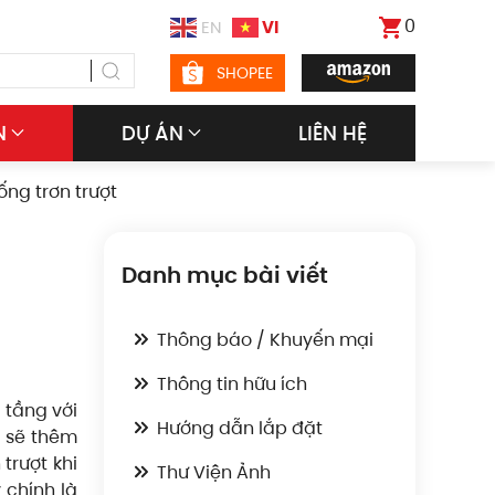
0
VI
EN
SHOPEE
N
DỰ ÁN
LIÊN HỆ
ống trơn trượt
Danh mục bài viết
Thông báo / Khuyến mại
Thông tin hữu ích
 tầng với
Hướng dẫn lắp đặt
à sẽ thêm
trượt khi
Thư Viện Ảnh
 chính là