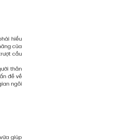
phải hiểu
 năng của
trượt cầu
gười thân
vấn đề về
gian ngôi
 vừa giúp