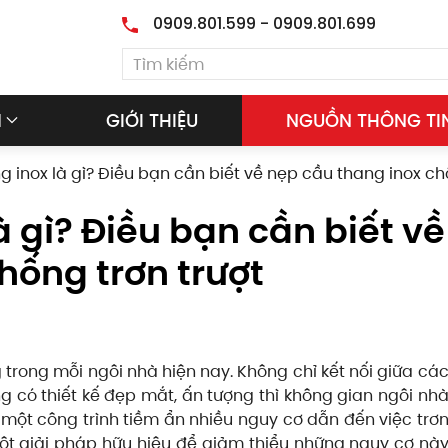
0909.801.599 - 0909.801.699
M
GIỚI THIỆU
NGUỒN THÔNG TI
 inox là gì? Điều bạn cần biết về nẹp cầu thang inox ch
 gì? Điều bạn cần biết về
hống trơn trượt
 trong mỗi ngôi nhà hiện nay. Không chỉ kết nối giữa các
có thiết kế đẹp mắt, ấn tượng thì không gian ngôi nh
một công trình tiềm ẩn nhiều nguy cơ dẫn đến việc trơn 
, một giải pháp hữu hiệu để giảm thiểu những nguy cơ này