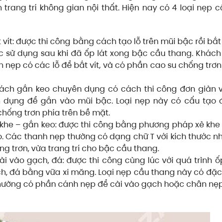
rang trí không gian nội thất. Hiện nay có 4 loại nẹp 
ít: được thi công bằng cách tạo lỗ trên mũi bậc rồi bắt 
 sử dụng sau khi đã ốp lát xong bậc cầu thang. Khác
n nẹp có các lỗ để bắt vít, và có phần cao su chống trơ
cách gắn keo chuyên dụng có cách thi công đơn giản 
dụng để gắn vào mũi bậc. Loại nẹp này có cấu tạo đ
hống trơn phía trên bề mặt.
 khe – gắn keo: được thi công bằng phương pháp xẻ khe
 Các thanh nẹp thường có dạng chữ T với kích thước nh
g trơn, vừa trang trí cho bậc cầu thang.
 vào gạch, đá: được thi công cùng lúc với quá trình ố
ch, đá bằng vữa xi măng. Loại nẹp cầu thang này có đặ
 thường có phần cánh nẹp để cài vào gạch hoặc chân n