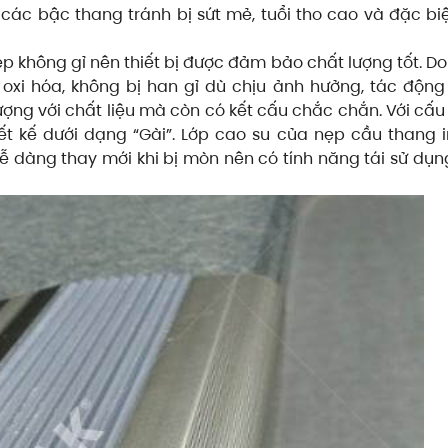
các bậc thang tránh bị sứt mẻ, tuổi tho cao và đặc bi
ép không gỉ nên thiết bị được đảm bảo chất lượng tốt. Do
oxi hóa, không bị han gỉ dù chịu ảnh hưởng, tác độn
ượng với chất liệu mà còn có kết cấu chắc chắn. Với cấ
iết kế dưới dạng “Gài”. Lớp cao su của nẹp cầu thang
ễ dàng thay mới khi bị mòn nên có tính năng tái sử dụng