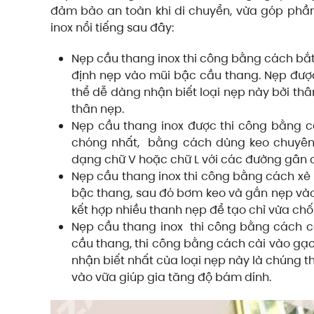
đảm bảo an toàn khi di chuyển, vừa góp phần t
inox nổi tiếng sau đây:
Nẹp cầu thang inox thi công bằng cách bắt v
định nẹp vào mũi bậc cầu thang. Nẹp được
thể dễ dàng nhận biết loại nẹp này bởi thâ
thân nẹp.
Nẹp cầu thang inox được thi công bằng 
chóng nhất, bằng cách dùng keo chuyên 
dạng chữ V hoặc chữ L với các đường gân c
Nẹp cầu thang inox thi công bằng cách xẻ
bậc thang, sau đó bơm keo và gắn nẹp vào.
kết hợp nhiều thanh nẹp để tạo chỉ vừa chốn
Nẹp cầu thang inox thi công bằng cách cài
cầu thang, thi công bằng cách cài vào gạ
nhận biết nhất của loại nẹp này là chúng
vào vữa giúp gia tăng độ bám dính.