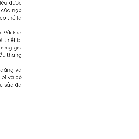
iểu được
h của nẹp
có thể là
. Với khả
 thiết bị
trong gia
cầu thang
ễ dàng và
 bỉ và có
àu sắc đa