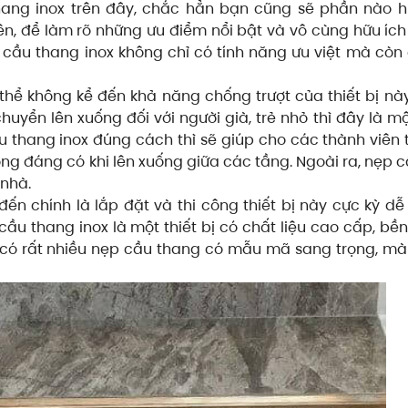
thang inox trên đây, chắc hẳn bạn cũng sẽ phần nào h
ên, để làm rõ những ưu điểm nổi bật và vô cùng hữu íc
 cầu thang inox không chỉ có tính năng ưu việt mà còn 
hể không kể đến khả năng chống trượt của thiết bị này
uyển lên xuống đối với người già, trẻ nhỏ thì đây là một
u thang inox đúng cách thì sẽ giúp cho các thành viên 
ng đáng có khi lên xuống giữa các tầng. Ngoài ra, nẹp 
 nhà.
ến chính là lắp đặt và thi công thiết bị này cực kỳ d
cầu thang inox là một thiết bị có chất liệu cao cấp, bền
ay có rất nhiều nẹp cầu thang có mẫu mã sang trọng, m