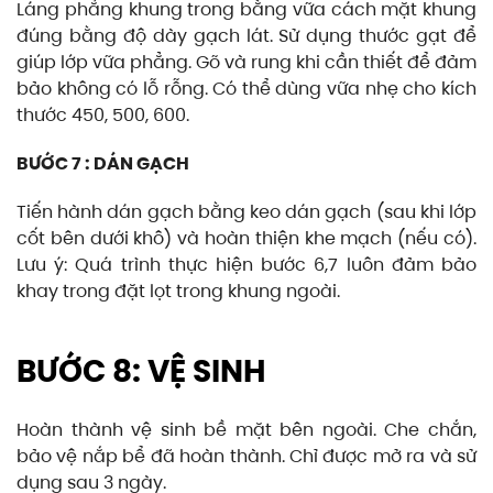
Láng phẳng khung trong bằng vữa cách mặt khung
đúng bằng độ dày gạch lát. Sử dụng thước gạt để
giúp lớp vữa phẳng. Gõ và rung khi cần thiết để đảm
bảo không có lỗ rỗng. Có thể dùng vữa nhẹ cho kích
thước 450, 500, 600.
BƯỚC 7 : DÁN GẠCH
Tiến hành dán gạch bằng keo dán gạch (sau khi lớp
cốt bên dưới khô) và hoàn thiện khe mạch (nếu có).
Lưu ý: Quá trình thực hiện bước 6,7 luôn đảm bảo
khay trong đặt lọt trong khung ngoài.
BƯỚC 8: VỆ SINH
Hoàn thành vệ sinh bề mặt bên ngoài. Che chắn,
bảo vệ nắp bể đã hoàn thành. Chỉ được mở ra và sử
dụng sau 3 ngày.