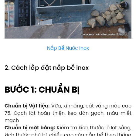
Nắp Bể Nước Inox
2. Cách lắp đặt nắp bể inox
BƯỚC 1: CHUẨN BỊ
Chuẩn bị Vật liệu:
Vữa, xi măng, cát vàng mác cao
75, Gạch lát hoàn thiện, keo dán gạch, màu miết
mạch
Chuẩn bị mặt bằng:
Kiểm tra kích thước lỗ lọt sáng,
kích thước phủ bì, chiều cao của nắp bể theo thông