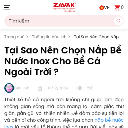
0
VI
Skip to main content
Trang chủ
Thông tin hữu ích
Tại Sao Nên Chọn Nắp
Bể Nước Inox Cho Bể Cá Ngoài Trời ?
Tại Sao Nên Chọn Nắp Bể
Nước Inox Cho Bể Cá
Ngoài Trời ?
dev linh
30/12/2024
519
Thiết kế hồ cá ngoài trời không chỉ giúp làm đẹp
không gian sống mà còn mang lại cảm giác thư
giãn, gần gũi với thiên nhiên. Để đảm bảo sự tiện lợi
và bền bỉ cho công trình, việc lựa chọn
nắp bể nước
inox
là một yếu tố không thể bỏ qua. Bài viết này sẽ