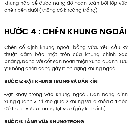
khung nắp bể được nâng đỡ hoàn toàn bởi lớp vữa
chèn bên dưới (không có khoảng trống).
BƯỚC 4 : CHÈN KHUNG NGOÀI
Chèn cố định khung ngoài bằng vữa. Yêu cầu kỹ
thuật đảm bảo mặt trên của khung chính xác
phẳng, bằng với cốt sàn hoàn thiện xung quanh. Lưu
ý: Không chèn căng gây biến dạng khung ngoài
BƯỚC 5: ĐẶT KHUNG TRONG VÀ DÁN KÍN
Đặt khay trong vào khung ngoài. Dán băng dính
xung quanh vị trí khe giữa 2 khung và lỗ khóa ở 4 góc
để tránh vữa xi măng lọt vào (gây kẹt dính).
BƯỚC 6: LÁNG VỮA KHUNG TRONG