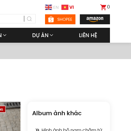
0
VI
EN
SHOPEE
N
DỰ ÁN
LIÊN HỆ
Album ảnh khác
Hình ảnh bộ nam châm từ