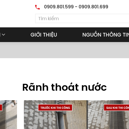
0909.801.599 - 0909.801.699
M
GIỚI THIỆU
NGUỒN THÔNG TI
Rãnh thoát nước