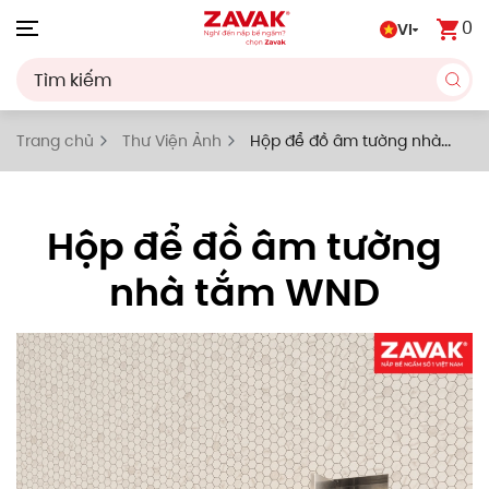
0
VI
Skip to main content
Trang chủ
Thư Viện Ảnh
Hộp để đồ âm tường nhà
tắm WND
Hộp để đồ âm tường
nhà tắm WND