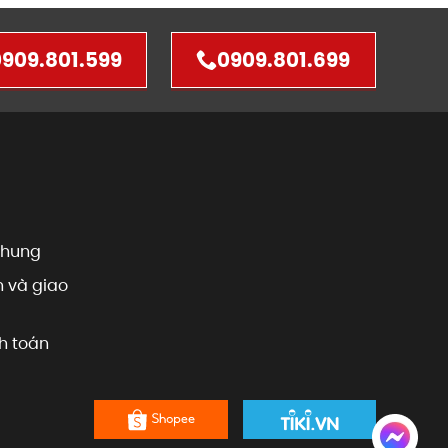
909.801.599
0909.801.699
chung
 và giao
h toán