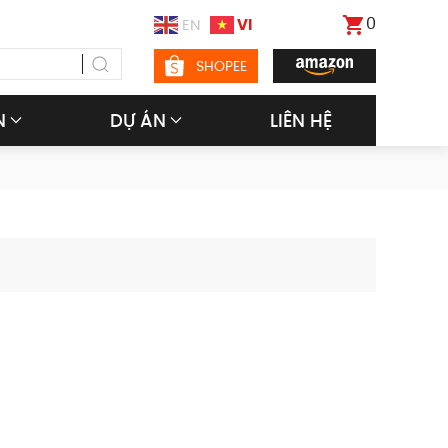
0
VI
EN
SHOPEE
N
DỰ ÁN
LIÊN HỆ