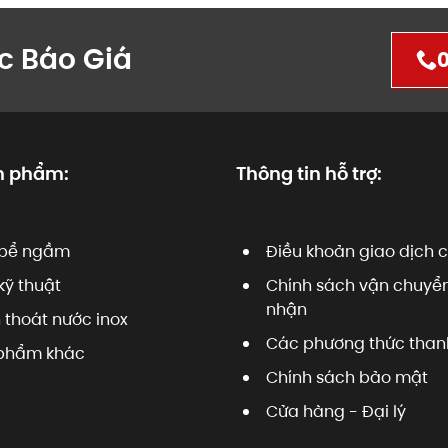
c Báo Giá
0
n phẩm:
Thông tin hỗ trợ:
bể ngầm
Điều khoản giao dịch 
kỹ thuật
Chính sách vận chuyển
nhận
 thoát nước inox
Các phương thức than
phẩm khác
Chính sách bảo mật
Cửa hàng - Đại lý