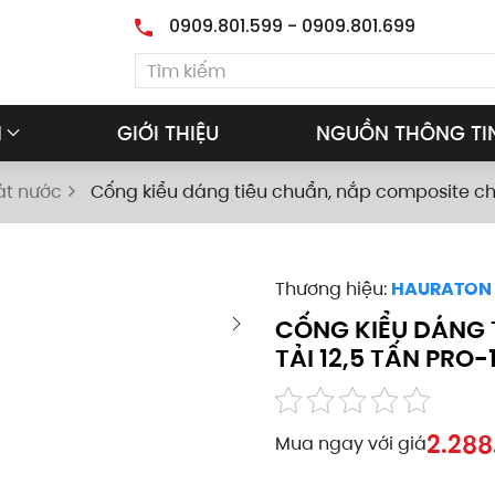
0909.801.599 - 0909.801.699
M
GIỚI THIỆU
NGUỒN THÔNG TI
át nước
Cống kiểu dáng tiêu chuẩn, nắp composite chịu
Thương hiệu:
HAURATON
CỐNG KIỂU DÁNG 
TẢI 12,5 TẤN PRO-
2.288
Mua ngay với giá