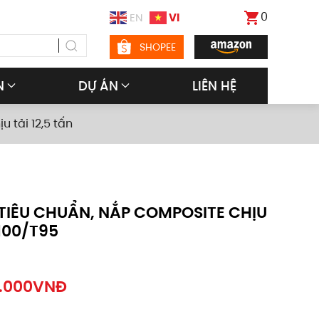
0
VI
EN
SHOPEE
N
DỰ ÁN
LIÊN HỆ
 tải 12,5 tấn
TIÊU CHUẨN, NẮP COMPOSITE CHỊU
100/T95
.000
VNĐ