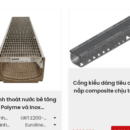
Cống kiểu dáng tiêu 
nắp composite chịu tả
tấn PRO-100/T0
nh thoát nước bê tông
Polyme và Inox
GRT/SLT.E200
nh
GRT.E200-
ãnh
2AZ.232.1000
Euroline