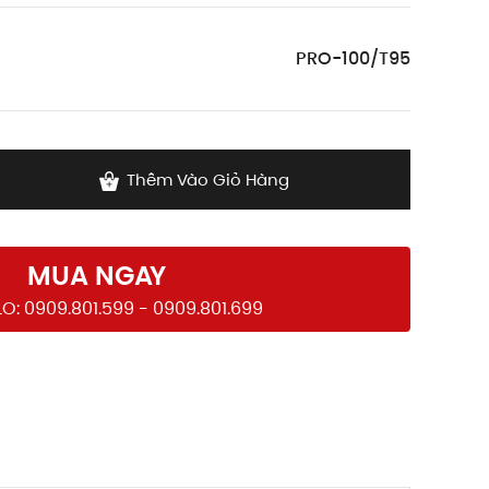
PRO-100/T95
Thêm Vào Giỏ Hàng
MUA NGAY
O: 0909.801.599 - 0909.801.699