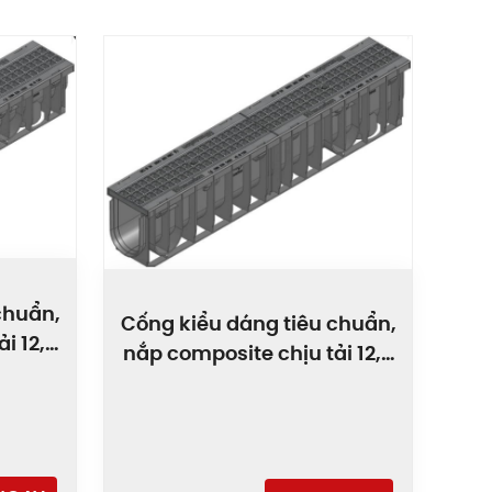
chuẩn,
Cống kiểu dáng tiêu chuẩn,
i 12,5
nắp composite chịu tải 12,5
1
tấn PRO-100/T010