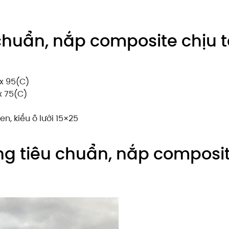
chuẩn, nắp composite chịu 
 x 95(C)
x 75(C)
n, kiểu ô lưới 15×25
ng tiêu chuẩn, nắp composit