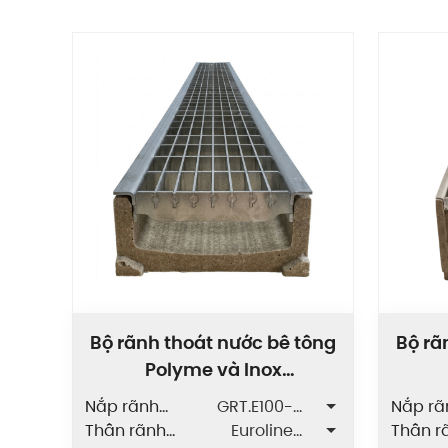
Bộ rãnh thoát nước bê tông
Bộ rã
Polyme và Inox
GRT/SLT.E100
Nắp rãnh
GRT.E100-
Nắp rã
ZAVAK
Thân rãnh
2AZ.118.1000
Euroline
ZAVAK
Thân r