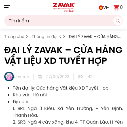
0
VI
Skip to main content
Trang chủ
Thông tin đại lý
ĐẠI LÝ ZAVAK – CỬA HÀNG
VẬT LIỆU XD TUYẾT HỢP
ĐẠI LÝ ZAVAK – CỬA HÀNG
VẬT LIỆU XD TUYẾT HỢP
dev linh
27/06/2023
421
Tên đại lý: Cửa hàng Vật kiệu XD Tuyết Hợp
Khu vực: Hà nội
Địa chỉ:
1. SR1: Ngã 3 Kiểu, Xã Yên Trường, H Yên Định,
Thanh Hóa.
2. SR3: Ngã 4 cây xăng, khu 4, TT Quán Lào, H Yên