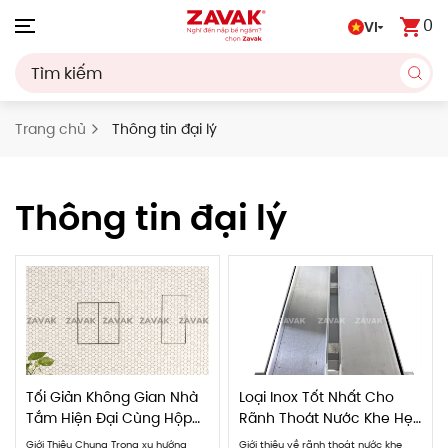
0
VI
Skip to main content
Trang chủ
Thông tin đại lý
Thông tin đại lý
Tối Giản Không Gian Nhà
Loại Inox Tốt Nhất Cho
Tắm Hiện Đại Cùng Hộp
Rãnh Thoát Nước Khe Hẹp
Để Đồ Âm Tường Inox
Mà Bạn Nên Biết
Giới Thiệu Chung Trong xu hướng
Giới thiệu về rãnh thoát nước khe