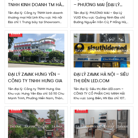
TNHH KINH DOANH TM HẢI
– PHƯƠNG MAI (ĐẠI LÝ
LINH
VLXD)
Tên đại lý: Công ty TNHH kinh doanh
Tên đại lý: PHƯƠNG MAI – Đại Lý
thương mại Hải Linh Khu vực: Hà nội
VLXD Khu vực: Quảng Ninh Địa chỉ:
Địa chỉ: 1. Trưng bày tại Showroom
Đường Nguyễn Văn Cừ, P Hồng Hà,
gạch 72 Chu Huy Mân, Long Biên, Hà
TP Hạ Long ( đối diện Điện máy xanh
Nội (Người phụ trách: chị Phương –
cọc 5), Phường Hồng Hải, Thành phố
0961662727) 2. Trưng bày tại
Hạ Long Người phụ trách: Chị
Showroom gạch 532 Đường Láng, Hà
Phương Số điện thoại:0936469719
Nội (Người phụ trách: Chị Thu […]
ĐẠI LÝ ZAVAK HƯNG YÊN –
ĐẠI LÝ ZAVAK HÀ NỘI – SIÊU
CÔNG TY TNHH HƯNG GIA
THỊ ĐÈN LED.COM
Tên đại lý: Công ty TNHH Hưng Gia
Tên đại lý: Siêu thị đèn LED.com –
Khu vực: Hưng Yên Địa chỉ: Số 110 Chu
CÔNG TY CỔ PHẦN CHU MINH HẢI
Mạnh Trinh, Phường Hiến Nam, Thành
Khu vực: Long Biên, HN Địa chỉ: 107
phố Hưng Yên, Hưng Yên. Người phụ
Thảo Nguyên, Ecorpark Người phụ
trách: Anh Đạm; Đỗ Thị Thúy (Nhân
trách: Duy (Nhân viên Sale) Số điện
viên Sale) Số điện thoại: Đạm –
thoại: 0923665115 HÌNH ẢNH ĐẠI LÝ
0903.208.945 ; Thúy – 0904.048.656
HÌNH ẢNH ĐẠI LÝ