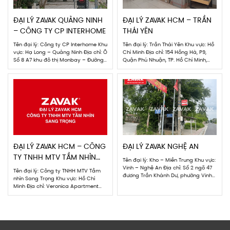
ĐẠI LÝ ZAVAK QUẢNG NINH
ĐẠI LÝ ZAVAK HCM – TRẦN
– CÔNG TY CP INTERHOME
THÁI YÊN
Tên đại lý: Công ty CP Interhome Khu
Tên đại lý: Trần Thái Yên Khu vực: Hồ
vực: Hạ Long – Quảng Ninh Địa chỉ: Ô
Chí Minh Địa chỉ: 154 Hồng Hà, P9,
Số 8 A7 khu đô thị Monbay – Đường
Quận Phú Nhuận, TP. Hồ Chí Minh,
Phan Đang Lưu, Phường Hồng Hải,
Phường 9, Quận Phú Nhuận, TP Hồ
Thành phố Hạ Long, Quảng Ninh Nơi
Chí Minh Người phụ trách: Trần Thái
trưng bày sản phẩm: Showroom
Yên Số điện thoại: 0913007123 HÌNH
gạch Interhome – Lô 19, ô 8 Phan
ẢNH ĐẠI LÝ ZAVAK – THƯƠNG HIỆU
Đăng Lưu,TP Hạ […]
TIÊN PHONG NẮP BỂ […]
ĐẠI LÝ ZAVAK HCM – CÔNG
ĐẠI LÝ ZAVAK NGHỆ AN
TY TNHH MTV TẦM NHÌN
Tên đại lý: Kho – Miền Trung Khu vực:
SANG TRỌNG
Vinh – Nghệ An Địa chỉ: Số 2 ngõ 47
Tên đại lý: Công ty TNHH MTV Tầm
đương Trần Khánh Dư, phường Vinh
nhìn Sang Trọng Khu vực: Hồ Chí
Lộc, Tỉnh Nghệ An Người phụ trách:
Minh Địa chỉ: Veronica Apartment
Dương Hoàng Long Số điện thoại:
216/26 Nguyễn Văn Hưởng, Phường
0916001366 HÌNH ẢNH ĐẠI LÝ ZAVAK –
Thảo Điền, Quận 2, TP Hồ Chí Minh.
THƯƠNG HIỆU TIÊN PHONG NẮP BỂ
Người phụ trách: Kinh doanh –
NGẦM SỐ 1 TẠI […]
Trường Chinh Số điện thoại:
0865950009