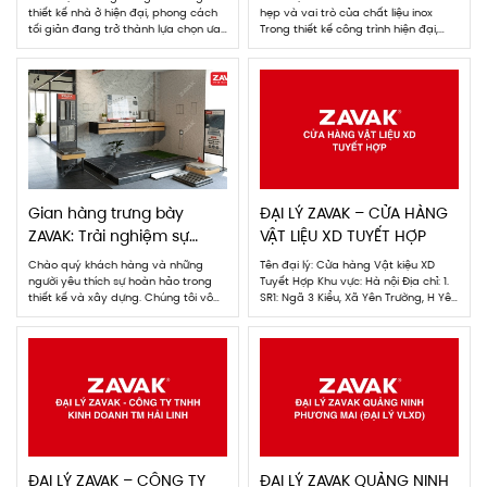
ZAVAK
thiết kế nhà ở hiện đại, phong cách
hẹp và vai trò của chất liệu inox
tối giản đang trở thành lựa chọn ưa
Trong thiết kế công trình hiện đại,
chuộng nhất nhờ sự tinh tế, gọn
tính thẩm mỹ và hiệu quả sử dụng
gàng và tiện nghi. Trong đó, không
luôn là ưu tiên hàng đầu. Một trong
gian nhà tắm luôn là khu vực được
những chi tiết nhỏ nhưng ảnh hưởng
đầu tư nhiều để đạt được sự thoáng
lớn đến sự tiện nghi và độ bền của
đãng và hợp […]
không […]
Gian hàng trưng bày
ĐẠI LÝ ZAVAK – CỬA HÀNG
ZAVAK: Trải nghiệm sự
VẬT LIỆU XD TUYẾT HỢP
hoàn hảo trong thiết kế
Chào quý khách hàng và những
Tên đại lý: Cửa hàng Vật kiệu XD
và chất lượng
người yêu thích sự hoàn hảo trong
Tuyết Hợp Khu vực: Hà nội Địa chỉ: 1.
thiết kế và xây dựng. Chúng tôi vô
SR1: Ngã 3 Kiểu, Xã Yên Trường, H Yên
cùng vui mừng và tự hào giới thiệu
Định, Thanh Hóa. 2. SR3: Ngã 4 cây
đến bạn gian trưng bày độc đáo
xăng, khu 4, TT Quán Lào, H Yên Định,
của thương hiệu ZAVAK tại Trung
Thanh Hóa. Người phụ trách: Anh
tâm C.space Design Complex, Hồ
Hoàng Linh – 0978889989
Chí Minh. ZAVAK – một cái tên đã […]
ĐẠI LÝ ZAVAK – CÔNG TY
ĐẠI LÝ ZAVAK QUẢNG NINH