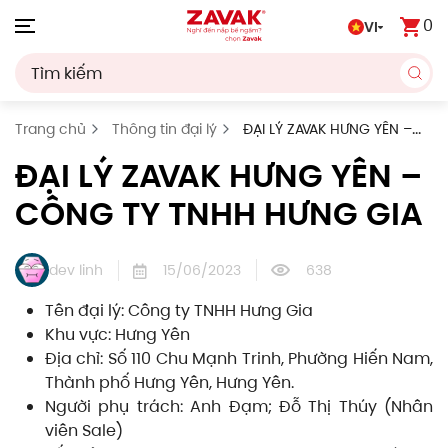
0
VI
Skip to main content
Trang chủ
Thông tin đại lý
ĐẠI LÝ ZAVAK HƯNG YÊN –
CÔNG TY TNHH HƯNG GIA
ĐẠI LÝ ZAVAK HƯNG YÊN –
CÔNG TY TNHH HƯNG GIA
dev linh
15/06/2023
638
Tên đại lý: Công ty TNHH Hưng Gia
Khu vực: Hưng Yên
Địa chỉ: Số 110 Chu Mạnh Trinh, Phường Hiến Nam,
Thành phố Hưng Yên, Hưng Yên.
Người phụ trách: Anh Đạm; Đỗ Thị Thúy (Nhân
viên Sale)