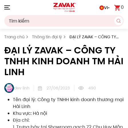
0
VI
Skip to main content
Trang chủ
Thông tin đại lý
ĐẠI LÝ ZAVAK – CÔNG TY
TNHH KINH DOANH TM HẢI LINH
ĐẠI LÝ ZAVAK – CÔNG TY
TNHH KINH DOANH TM HẢI
LINH
dev linh
27/06/2023
490
Tên đại lý: Công ty TNHH kinh doanh thương mại
Hải Linh
Khu vực: Hà nội
Địa chỉ:
1. Trưng bày tại Showroom gạch 72 Chu Huy Mân,