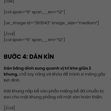
[row]
[col span=”6″ span__sm=”12″]
[ux_image id=”393543″ image_size=”medium”]
[/col]
[col span=”6″ span__sm=”12″]
BƯỚC 4: DÁN KÍN
Dán băng dính xung quanh vị trí khe giữa 2
khung,
chỗ tay nâng và khóa để
tránh xi măng gây
kẹt dính.
Đặt khung nắp bể vào phần miệng bể đã chuẩn bị
sao cho mặt khung phẳng với mặt sàn hoàn thiện.
[/col]