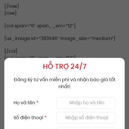
[/row]
[row]
[col span=”6″ span__sm=”12″]
[ux_image id=”393546″ image_size=”medium”]
[/col]
[col span=”6″ span__sm=”12″]
HỖ TRỢ 24/7
BƯỚC 7 : DÁN GẠCH
Đăng ký tư vấn miễn phí và nhận báo giá tốt
nhất!
Tiến hành dán gạch bằng keo dán gạch
(sau khi
lớp cốt bên dưới khô) và hoàn thiện khe mạch (nếu
Họ và tên
*
có).
Số điện thoại
*
[/col]