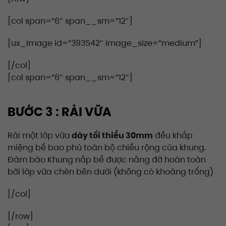
[col span=”6″ span__sm=”12″]
[ux_image id=”393542″ image_size=”medium”]
[/col]
[col span=”6″ span__sm=”12″]
BƯỚC 3 : RẢI VỮA
Rải một lớp vữa
dày tối thiểu 30mm
đều khắp
miệng bể bao phủ toàn bộ chiều rộng của khung.
Đảm bảo Khung nắp bể được nâng đỡ hoàn toàn
bởi lớp vữa chèn bên dưới (không có khoảng trống)
[/col]
[/row]