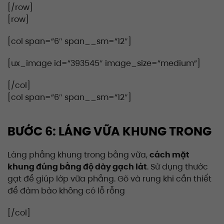
[/row]
[row]
[col span=”6″ span__sm=”12″]
[ux_image id=”393545″ image_size=”medium”]
[/col]
[col span=”6″ span__sm=”12″]
BƯỚC 6: LÁNG VỮA KHUNG TRONG
Láng phẳng khung trong bằng vữa,
cách mặt
khung đúng bằng độ dày gạch lát
. Sử dụng thước
gạt để giúp lớp vữa phẳng. Gõ và rung khi cần thiết
để đảm bảo không có lỗ rỗng
[/col]