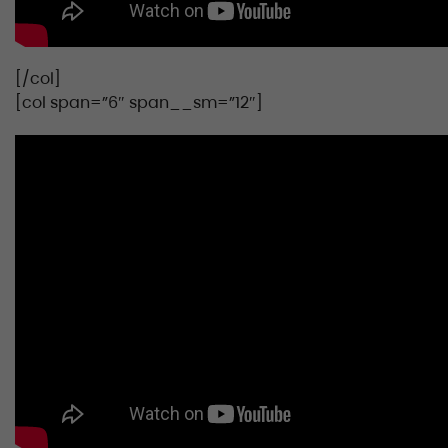
[/col]
[col span=”6″ span__sm=”12″]