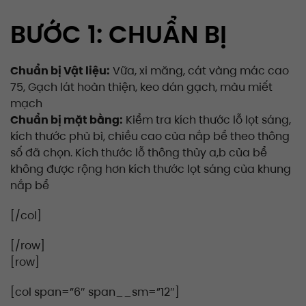
BƯỚC 1: CHUẨN BỊ
Chuẩn bị
Vật liệu:
Vữa, xi măng, cát vàng mác cao
75, Gạch lát hoàn thiện, keo dán gạch, màu miết
mạch
Chuẩn bị mặt bằng:
Kiểm tra kích thước lỗ lọt sáng,
kích thước phủ bì, chiều cao của nắp bể theo thông
số đã chọn. Kích thước lỗ thông thủy a,b của bể
không được rộng hơn kích thước lọt sáng của khung
nắp bể
[/col]
[/row]
[row]
[col span=”6″ span__sm=”12″]