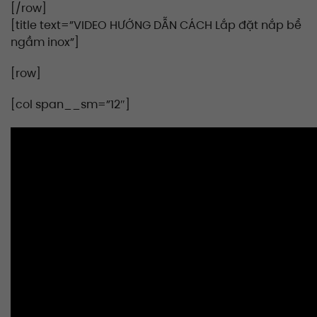
[/row]
[title text=”VIDEO HƯỚNG DẪN CÁCH Lắp đặt nắp bể
ngầm inox”]
[row]
[col span__sm=”12″]