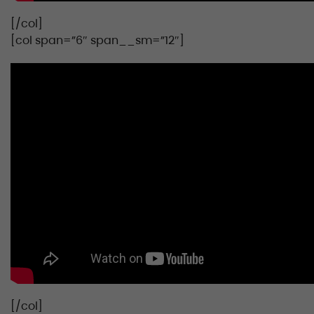
[/col]
[col span=”6″ span__sm=”12″]
[/col]