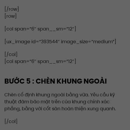
[/row]
[row]
[col span=”6″ span__sm=”12″]
[ux_image id=”393544″ image_size=”medium”]
[/col]
[col span=”6″ span__sm=”12″]
BƯỚC 5 : CHÈN KHUNG NGOÀI
Chèn cố định khung ngoài bằng vữa. Yêu cầu kỹ
thuật đảm bảo mặt trên của khung chính xác
phẳng, bằng với cốt sàn hoàn thiện xung quanh.
[/col]