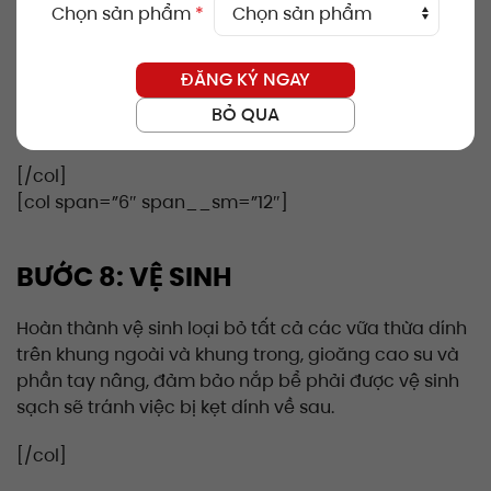
[/row]
Chọn sản phẩm
*
[row]
ĐĂNG KÝ NGAY
[col span=”6″ span__sm=”12″]
BỎ QUA
[ux_image id=”393547″ image_size=”medium”]
[/col]
[col span=”6″ span__sm=”12″]
BƯỚC 8: VỆ SINH
Hoàn thành
vệ sinh loại bỏ tất cả các vữa thừa
dính
trên khung ngoài và khung trong, gioăng cao su và
phần tay nâng,
đảm bảo nắp bể phải được vệ sinh
sạch sẽ tránh việc bị kẹt dính về sau.
[/col]