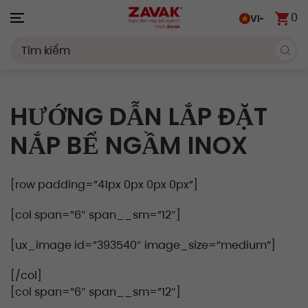
0
VI
Skip to main content
HƯỚNG DẪN LẮP ĐẶT
NẮP BỂ NGẦM INOX
[row padding=”41px 0px 0px 0px”]
[col span=”6″ span__sm=”12″]
[ux_image id=”393540″ image_size=”medium”]
[/col]
[col span=”6″ span__sm=”12″]