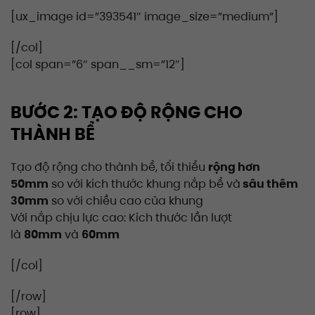
[ux_image id=”393541″ image_size=”medium”]
[/col]
[col span=”6″ span__sm=”12″]
BƯỚC 2: TẠO ĐỘ RỘNG CHO
THÀNH BỂ
Tạo độ rộng cho thành bể, tối thiểu
rộng hơn
50mm
so với kích thước khung nắp bể và
sâu thêm
30mm
so với chiều cao của khung
Với nắp chịu lực cao:
Kích thước lần lượt
là
80mm
và
60mm
[/col]
[/row]
[row]