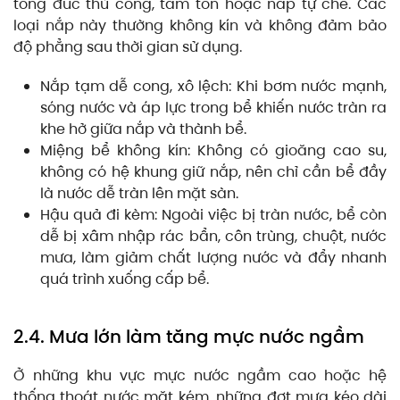
tông đúc thủ công, tấm tôn hoặc nắp tự chế. Các
loại nắp này thường không kín và không đảm bảo
độ phẳng sau thời gian sử dụng.
Nắp tạm dễ cong, xô lệch: Khi bơm nước mạnh,
sóng nước và áp lực trong bể khiến nước tràn ra
khe hở giữa nắp và thành bể.
Miệng bể không kín: Không có gioăng cao su,
không có hệ khung giữ nắp, nên chỉ cần bể đầy
là nước dễ tràn lên mặt sàn.
Hậu quả đi kèm: Ngoài việc bị tràn nước, bể còn
dễ bị xâm nhập rác bẩn, côn trùng, chuột, nước
mưa, làm giảm chất lượng nước và đẩy nhanh
quá trình xuống cấp bể.
2.4. Mưa lớn làm tăng mực nước ngầm
Ở những khu vực mực nước ngầm cao hoặc hệ
thống thoát nước mặt kém, những đợt mưa kéo dài