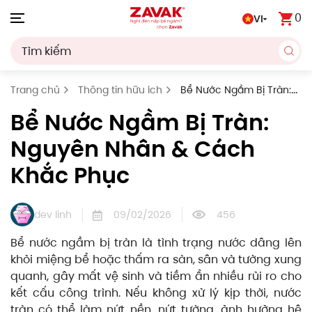
0
VI
Skip to main content
Trang chủ
Thông tin hữu ích
Bể Nước Ngầm Bị Tràn:
Nguyên Nhân & Cách Khắc Phục
Bể Nước Ngầm Bị Tràn:
Nguyên Nhân & Cách
Khắc Phục
dev linh
09/02/2026
456
Bể nước ngầm bị tràn là tình trạng nước dâng lên
khỏi miệng bể hoặc thấm ra sàn, sân và tường xung
quanh, gây mất vệ sinh và tiềm ẩn nhiều rủi ro cho
kết cấu công trình. Nếu không xử lý kịp thời, nước
tràn có thể làm nứt nền, nứt tường, ảnh hưởng hệ