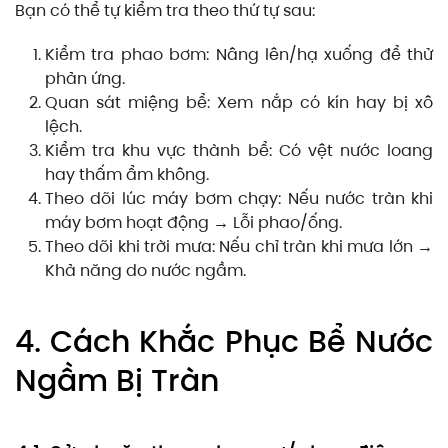
Bạn có thể tự kiểm tra theo thứ tự sau:
Kiểm tra phao bơm: Nâng lên/hạ xuống để thử
phản ứng.
Quan sát miệng bể: Xem nắp có kín hay bị xô
lệch.
Kiểm tra khu vực thành bể: Có vệt nước loang
hay thấm ẩm không.
Theo dõi lúc máy bơm chạy: Nếu nước tràn khi
máy bơm hoạt động → Lỗi phao/ống.
Theo dõi khi trời mưa: Nếu chỉ tràn khi mưa lớn →
Khả năng do nước ngầm.
4. Cách Khắc Phục Bể Nước
Ngầm Bị Tràn