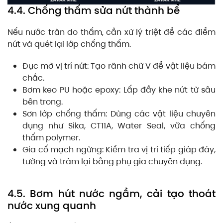
4.4. Chống thấm sửa nứt thành bể
Nếu nước tràn do thấm, cần xử lý triệt để các điểm
nứt và quét lại lớp chống thấm.
Đục mở vị trí nứt: Tạo rãnh chữ V để vật liệu bám
chắc.
Bơm keo PU hoặc epoxy: Lấp đầy khe nứt từ sâu
bên trong.
Sơn lớp chống thấm: Dùng các vật liệu chuyên
dụng như Sika, CT11A, Water Seal, vữa chống
thấm polymer.
Gia cố mạch ngừng: Kiểm tra vị trí tiếp giáp đáy,
tường và trám lại bằng phụ gia chuyên dụng.
4.5. Bơm hút nước ngầm, cải tạo thoát
nước xung quanh