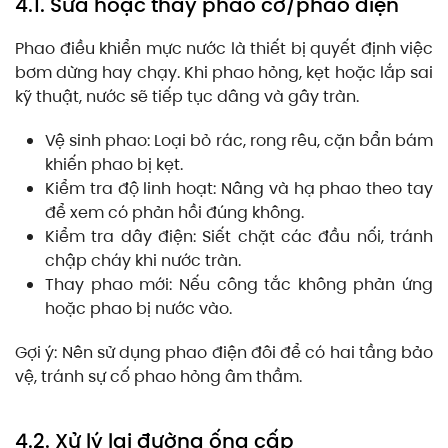
4.1. Sửa hoặc thay phao cơ/phao điện
Phao điều khiển mực nước là thiết bị quyết định việc
bơm dừng hay chạy. Khi phao hỏng, kẹt hoặc lắp sai
kỹ thuật, nước sẽ tiếp tục dâng và gây tràn.
Vệ sinh phao: Loại bỏ rác, rong rêu, cặn bẩn bám
khiến phao bị kẹt.
Kiểm tra độ linh hoạt: Nâng và hạ phao theo tay
để xem có phản hồi đúng không.
Kiểm tra dây điện: Siết chặt các đầu nối, tránh
chập cháy khi nước tràn.
Thay phao mới: Nếu công tắc không phản ứng
hoặc phao bị nước vào.
Gợi ý: Nên sử dụng phao điện đôi để có hai tầng bảo
vệ, tránh sự cố phao hỏng âm thầm.
4.2. Xử lý lại đường ống cấp