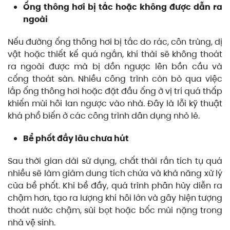
Ống thông hơi bị tắc hoặc không được dẫn ra
ngoài
Nếu đường ống thông hơi bị tắc do rác, côn trùng, dị
vật hoặc thiết kế quá ngắn, khí thải sẽ không thoát
ra ngoài được mà bị dồn ngược lên bồn cầu và
cống thoát sàn. Nhiều công trình còn bỏ qua việc
lắp ống thông hơi hoặc đặt đầu ống ở vị trí quá thấp
khiến mùi hôi lan ngược vào nhà. Đây là lỗi kỹ thuật
khá phổ biến ở các công trình dân dụng nhỏ lẻ.
Bể phốt đầy lâu chưa hút
Sau thời gian dài sử dụng, chất thải rắn tích tụ quá
nhiều sẽ làm giảm dung tích chứa và khả năng xử lý
của bể phốt. Khi bể đầy, quá trình phân hủy diễn ra
chậm hơn, tạo ra lượng khí hôi lớn và gây hiện tượng
thoát nước chậm, sủi bọt hoặc bốc mùi nặng trong
nhà vệ sinh.