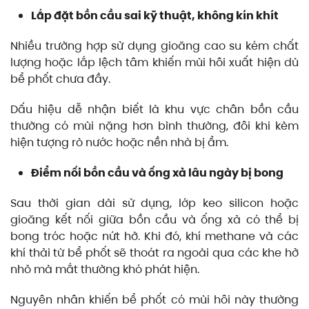
Lắp đặt bồn cầu sai kỹ thuật, không kín khít
Nhiều trường hợp sử dụng gioăng cao su kém chất
lượng hoặc lắp lệch tâm khiến mùi hôi xuất hiện dù
bể phốt chưa đầy.
Dấu hiệu dễ nhận biết là khu vực chân bồn cầu
thường có mùi nặng hơn bình thường, đôi khi kèm
hiện tượng rò nước hoặc nền nhà bị ẩm.
Điểm nối bồn cầu và ống xả lâu ngày bị bong
Sau thời gian dài sử dụng, lớp keo silicon hoặc
gioăng kết nối giữa bồn cầu và ống xả có thể bị
bong tróc hoặc nứt hở. Khi đó, khí methane và các
khí thải từ bể phốt sẽ thoát ra ngoài qua các khe hở
nhỏ mà mắt thường khó phát hiện.
Nguyên nhân khiến bể phốt có mùi hôi này thường