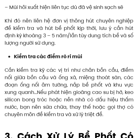
– Mùi hôi xuất hiện liên tục dù đã vệ sinh sạch sẽ
Khi đó nên liên hệ đơn vị thông hút chuyên nghiệp
để kiểm tra và hút bể phốt kịp thời, lưu ý cần hút
định kỳ khoảng 3 – 5 năm/lần tùy dung tích bể và số
lượng người sử dụng.
Kiểm tra các điểm rò rỉ mùi
Cần kiểm tra kỹ các vị trí như chân bồn cầu, điểm
nối giữa bồn cầu và ống xả, miệng thoát sàn, các
đoạn ống nối âm tường, nắp bể phốt và khu vực
xung quanh…Nếu phát hiện gioăng cao su bị hở, keo
silicon bong tróc hoặc nền nhà có dấu hiệu thấm
nước, bạn nên sửa chữa, thay thế hoặc gọi thợ có
chuyên môn để kiểm tra và xử lý triệt để.
3. Cách Xử Lý Bể Phốt Có