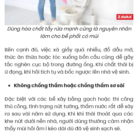
Dùng hóa chất tẩy rửa mạnh cũng là nguyên nhân
làm cho bể phốt có mùi
Bên cạnh đó, việc xả giấy quá nhiều, đổ dầu mỡ,
thức ăn thừa hoặc tóc xuống bồn cầu cũng dễ gây
tắc nghẽn cục bộ trong đường ống. Khi chất thải bị
ứ đọng, khí hôi tích tụ và bốc ngược lên nhà vệ sinh.
Không chống thấm hoặc chống thấm sơ sài
Đặc biệt với các bể xây bằng gạch hoặc thi công
thủ công, tình trạng nứt tường, thấm nước rất dễ xảy
ra sau vài năm sử dụng. Khi khí thải thoát qua các
khe nứt dưới nền nhà, người dùng thường cảm nhận
thấy mùi hôi âm ỉ kéo dài dù đã vệ sinh sạch sẽ.