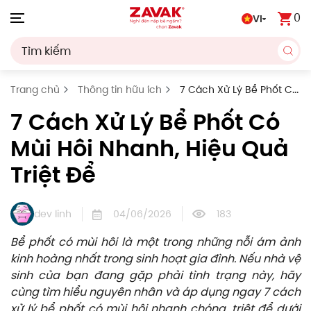
0
VI
Skip to main content
Trang chủ
Thông tin hữu ích
7 Cách Xử Lý Bể Phốt Có
Mùi Hôi Nhanh, Hiệu Quả Triệt Để
7 Cách Xử Lý Bể Phốt Có
Mùi Hôi Nhanh, Hiệu Quả
Triệt Để
dev linh
04/06/2026
183
Bể phốt có mùi hôi là một trong những nỗi ám ảnh
kinh hoàng nhất trong sinh hoạt gia đình. Nếu nhà vệ
sinh của bạn đang gặp phải tình trạng này, hãy
cùng tìm hiểu nguyên nhân và áp dụng ngay 7 cách
xử lý bể phốt có mùi hôi nhanh chóng, triệt để dưới