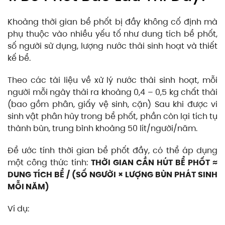
Khoảng thời gian bể phốt bị đầy không cố định mà
phụ thuộc vào nhiều yếu tố như dung tích bể phốt,
số người sử dụng, lượng nước thải sinh hoạt và thiết
kế bể.
Theo các tài liệu về xử lý nước thải sinh hoạt, mỗi
người mỗi ngày thải ra khoảng 0,4 – 0,5 kg chất thải
(bao gồm phân, giấy vệ sinh, cặn) Sau khi được vi
sinh vật phân hủy trong bể phốt, phần còn lại tích tụ
thành bùn, trung bình khoảng 50 lít/người/năm.
Để ước tính thời gian bể phốt đầy, có thể áp dụng
một công thức tính:
THỜI GIAN CẦN HÚT BỂ PHỐT ≈
DUNG TÍCH BỂ / (SỐ NGƯỜI × LƯỢNG BÙN PHÁT SINH
MỖI NĂM)
Ví dụ: