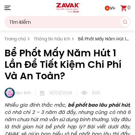
0
VI
Skip to main content
Trang chủ
Thông tin hữu ích
Bể Phốt Mấy Năm Hút 1
Lần Để Tiết Kiệm Chi Phí Và An Toàn?
Bể Phốt Mấy Năm Hút 1
Lần Để Tiết Kiệm Chi Phí
Và An Toàn?
dev linh
31/03/2026
505
Nhiều gia đình thắc mắc,
bể phốt bao lâu phải hút
,
có nhà chỉ 2 – 3 năm đã đầy, nhưng cũng có nhà 6
năm chưa hút mà vẫn sử dụng bình thường. Vậy đâu
là thời gian hút bể phốt hợp lý? Bài viết dưới đây,
ZAVAK sẽ giúp bạn hiểu rõ bể phốt bao lâu thì đầy,