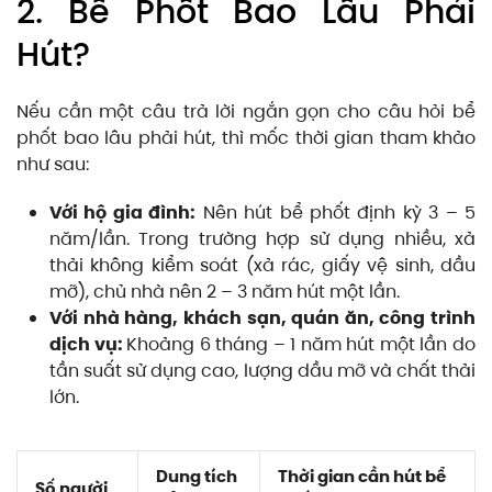
2. Bể Phốt Bao Lâu Phải
Hút?
Nếu cần một câu trả lời ngắn gọn cho câu hỏi bể
phốt bao lâu phải hút, thì mốc thời gian tham khảo
như sau:
Với hộ gia đình:
Nên hút bể phốt định kỳ 3 – 5
năm/lần. Trong trường hợp sử dụng nhiều, xả
thải không kiểm soát (xả rác, giấy vệ sinh, dầu
mỡ), chủ nhà nên 2 – 3 năm hút một lần.
Với nhà hàng, khách sạn, quán ăn, công trình
dịch vụ:
Khoảng 6 tháng – 1 năm hút một lần do
tần suất sử dụng cao, lượng dầu mỡ và chất thải
lớn.
Dung tích
Thời gian cần hút bể
Số người