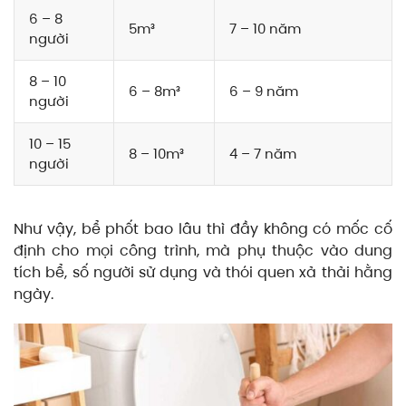
6 – 8
5m³
7 – 10 năm
người
8 – 10
6 – 8m³
6 – 9 năm
người
10 – 15
8 – 10m³
4 – 7 năm
người
Như vậy, bể phốt bao lâu thì đầy không có mốc cố
định cho mọi công trình, mà phụ thuộc vào dung
tích bể, số người sử dụng và thói quen xả thải hằng
ngày.