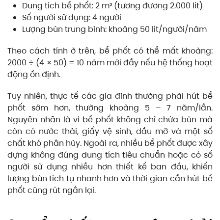
Dung tích bể phốt: 2 m³ (tương đương 2.000 lít)
Số người sử dụng: 4 người
Lượng bùn trung bình: khoảng 50 lít/người/năm
Theo cách tính ở trên, bể phốt có thể mất khoảng:
2000 ÷ (4 × 50) = 10 năm mới đầy nếu hệ thống hoạt
động ổn định.
Tuy nhiên, thực tế các gia đình thường phải hút bể
phốt sớm hơn, thường khoảng 5 – 7 năm/lần.
Nguyên nhân là vì bể phốt không chỉ chứa bùn mà
còn có nước thải, giấy vệ sinh, dầu mỡ và một số
chất khó phân hủy. Ngoài ra, nhiều bể phốt được xây
dựng không đúng dung tích tiêu chuẩn hoặc có số
người sử dụng nhiều hơn thiết kế ban đầu, khiến
lượng bùn tích tụ nhanh hơn và thời gian cần hút bể
phốt cũng rút ngắn lại.